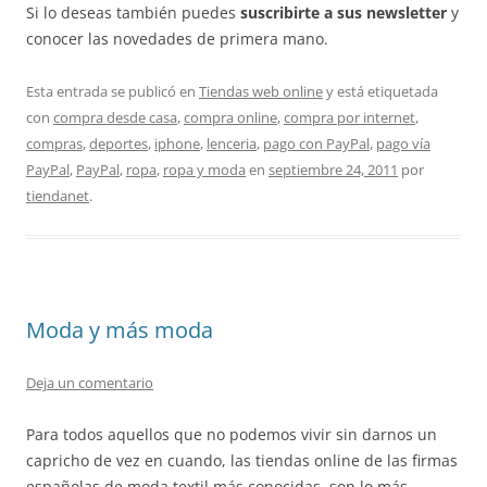
Si lo deseas también puedes
suscribirte a sus newsletter
y
conocer las novedades de primera mano.
Esta entrada se publicó en
Tiendas web online
y está etiquetada
con
compra desde casa
,
compra online
,
compra por internet
,
compras
,
deportes
,
iphone
,
lenceria
,
pago con PayPal
,
pago vía
PayPal
,
PayPal
,
ropa
,
ropa y moda
en
septiembre 24, 2011
por
tiendanet
.
Moda y más moda
Deja un comentario
Para todos aquellos que no podemos vivir sin darnos un
capricho de vez en cuando, las tiendas online de las firmas
españolas de moda textil más conocidas, son lo más