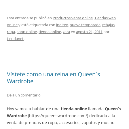
Esta entrada se publicó en
Productos venta online
,
Tiendas web
online
y está etiquetada con
inditex
,
nueva temporada
,
rebajas
,
ropa
,
shop online
,
tienda online
,
zara
en
agosto 21, 2011
por
tiendanet
.
Vístete como una reina en Queen´s
Wardrobe
Deja un comentario
Hoy vamos a hablar de una
tienda online
llamada
Queen´s
Wardrobe
(https://queenswardrobe.com/) dedicada a la
venta de prendas de ropa, accesorios, zapatos y mucho