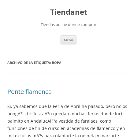
Saltar
al
Tiendanet
contenido
Tiendas online donde comprar
Menú
ARCHIVO DE LA ETIQUETA:
ROPA
Ponte flamenca
Si, ya sabemos que la Feria de Abril ha pasado, pero no os
pongA?is tristes: aA?n quedan muchas ferias donde lucir
palmito en AndalucAi??a vestida de faralaes, como
funciones de fin de curso en academias de flamenco y en
mil excusas mA?s para plantarte la peineta y marcarte