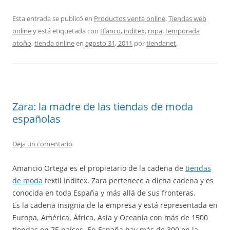
Esta entrada se publicó en
Productos venta online
,
Tiendas web
online
y está etiquetada con
Blanco
,
inditex
,
ropa
,
temporada
otoño
,
tienda online
en
agosto 31, 2011
por
tiendanet
.
Zara: la madre de las tiendas de moda
españolas
Deja un comentario
Amancio Ortega es el propietario de la cadena de
tiendas
de moda
textil Inditex. Zara pertenece a dicha cadena y es
conocida en toda España y más allá de sus fronteras.
Es la cadena insignia de la empresa y está representada en
Europa, América, África, Asia y Oceanía con más de 1500
tiendas en 75 países. En España hay más de 300 en la