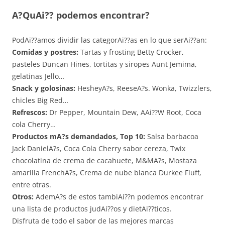
A?QuAi?? podemos encontrar?
PodAi??amos dividir las categorAi??as en lo que serAi??an:
Comidas y postres:
Tartas y frosting Betty Crocker,
pasteles Duncan Hines, tortitas y siropes Aunt Jemima,
gelatinas Jello…
Snack y golosinas:
HesheyA?s, ReeseA?s. Wonka, Twizzlers,
chicles Big Red…
Refrescos:
Dr Pepper, Mountain Dew, AAi??W Root, Coca
cola Cherry…
Productos mA?s demandados, Top 10:
Salsa barbacoa
Jack DanielA?s, Coca Cola Cherry sabor cereza, Twix
chocolatina de crema de cacahuete, M&MA?s, Mostaza
amarilla FrenchA?s, Crema de nube blanca Durkee Fluff,
entre otras.
Otros:
AdemA?s de estos tambiAi??n podemos encontrar
una lista de productos judAi??os y dietAi??ticos.
Disfruta de todo el sabor de las mejores marcas