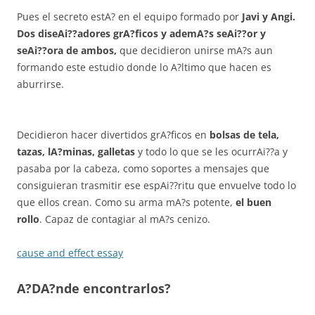
Pues el secreto estA? en el equipo formado por
Javi y Angi.
Dos diseAi??adores grA?ficos y ademA?s seAi??or y
seAi??ora de ambos,
que decidieron unirse mA?s aun
formando este estudio donde lo A?ltimo que hacen es
aburrirse.
Decidieron hacer divertidos grA?ficos en
bolsas de tela,
tazas, lA?minas, galletas
y todo lo que se les ocurrAi??a y
pasaba por la cabeza, como soportes a mensajes que
consiguieran trasmitir ese espAi??ritu que envuelve todo lo
que ellos crean. Como su arma mA?s potente,
el buen
rollo
. Capaz de contagiar al mA?s cenizo.
cause and effect essay
A?DA?nde encontrarlos?