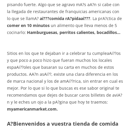
pisando fuerte. Algo que se agravo mA?s aA?n si cabe con
la llegada de restaurantes de franquicias americanas con
lo que se llamA?
ai???comida rA?pidaai???
. La prA?ctica de
comer en 10 minutos
un alimento que lleva menos de 5
cocinarlo:
Hamburguesas, perritos calientes, bocadillos…
Sitios en los que te dejaban ir a celebrar tu cumpleaAi??os
y que poco a poco hizo que fueran muchos los locales
espaAi??oles que basaran su carta en muchos de estos
productos. AA?n asAi??, existe una clara diferencia en los
de marca nacional y los de amAi??rica, sin entrar en cual es
mejor. Por lo que si lo que buscas es ese sabor original te
recomendamos que dejes de buscar caros billetes de aviA?
n y le eches un ojo a la pA?gina que hoy te traemos:
myamericanmarket.com.
A?Bienvenidos a vuestra tienda de comida