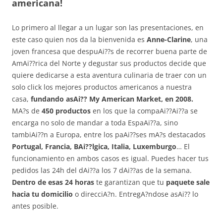
americana!
Lo primero al llegar a un lugar son las presentaciones, en
este caso quien nos da la bienvenida es
Anne-Clarine
, una
joven francesa que despuAi??s de recorrer buena parte de
AmAi??rica del Norte y degustar sus productos decide que
quiere dedicarse a esta aventura culinaria de traer con un
solo click los mejores productos americanos a nuestra
casa,
fundando asAi?? My American Market, en 2008.
MA?s de
450 productos
en los que la compaAi??Ai??a se
encarga no solo de mandar a toda EspaAi??a, sino
tambiAi??n a Europa, entre los paAi??ses mA?s destacados
Portugal, Francia, BAi??lgica, Italia, Luxemburgo
… El
funcionamiento en ambos casos es igual. Puedes hacer tus
pedidos las 24h del dAi??a los 7 dAi??as de la semana.
Dentro de esas 24 horas
te garantizan que tu
paquete sale
hacia tu domicilio
o direcciA?n. EntregA?ndose asAi?? lo
antes posible.