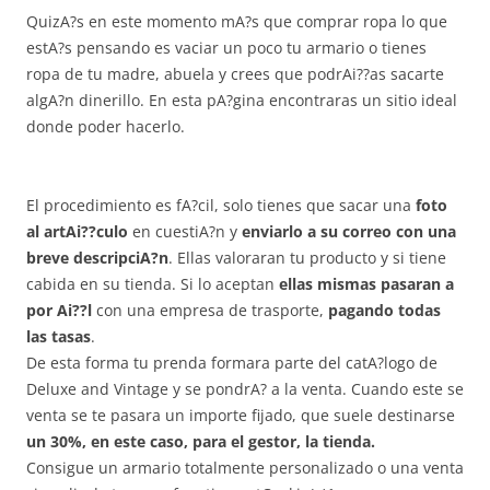
QuizA?s en este momento mA?s que comprar ropa lo que
estA?s pensando es vaciar un poco tu armario o tienes
ropa de tu madre, abuela y crees que podrAi??as sacarte
algA?n dinerillo. En esta pA?gina encontraras un sitio ideal
donde poder hacerlo.
El procedimiento es fA?cil, solo tienes que sacar una
foto
al artAi??culo
en cuestiA?n y
enviarlo a su correo con una
breve descripciA?n
. Ellas valoraran tu producto y si tiene
cabida en su tienda. Si lo aceptan
ellas mismas pasaran a
por Ai??l
con una empresa de trasporte,
pagando todas
las tasas
.
De esta forma tu prenda formara parte del catA?logo de
Deluxe and Vintage y se pondrA? a la venta. Cuando este se
venta se te pasara un importe fijado, que suele destinarse
un 30%, en este caso, para el gestor, la tienda.
Consigue un armario totalmente personalizado o una venta