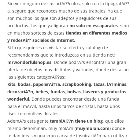
Sin ver ninguno de sus artAi??culos, solo con la tipografAi??
a, seguro que reconoces mucho de sus trabajos. Ya que
son muchos los que son adeptos y seguidores de sus
productos. Los que ya figuran
no solo en escaparates
, sino
en muchos sorteos de estas
tiendas en diferentes medios
y redesAi?? sociales de Internet.
Si lo que quieres es visitar su oferta y catalogo te
recomendamos que te introduzcas en su tienda net:
mrwonderfulshop.es
. Donde podrA?s encontrar una gran
oferta de objetos muy distintos y variados, donde destacan
las siguientes categorAi??as:
Kits, bodas, papelerAi??a, scrapbooking, tazas, lA?minas,
decoraciA?n, bebes, fundas, bolsas, llaveros y productos
wonderful
. Donde puedes encontrar desde una funda
para el mA?vil, hasta unos tarros de cristal, hasta unos
fisos con motivos florales.
AdemA?s esta gente
tambiAi??n tiene un blog
, que ellos
mismo denominan, muy molA?n (
muymolon.com
) donde
te dan ideas y una gran carga de inspiraciA?n para utilizar