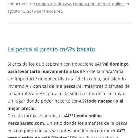
etiquetada con
compra desde casa
,
compra por internet
,
online
en
agosto 13, 2013
por
tiendanet
.
La pesca al precio mA?s barato
Si eres de los que esperan con impacienciaAi??
el domingo
para levantarte nuevamente a las 6
Ai??de la maAi??ana,
sin importarte no poder disfrutar de la cama, aun siendo
invierno,Ai??
con tal de ir a pescar
Ai??mientras disfrutas de
la naturaleza mA?s pura, este sitio en Internet es el tuyo.
Un lugar donde poder hacerte conAi??
todo necesario al
mejor precio.
De esta forma se anuncia la
Ai??tienda online
Pescabarato.com
. Un sitio donde los amantes de la pesca
en cualquiera de sus variantes pueden encontrar un
Ai??
gran surtido de artAi??culos
Ai??para llegar a cabo su