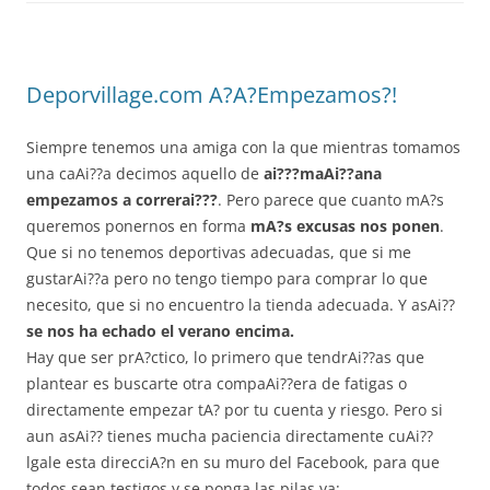
Deporvillage.com A?A?Empezamos?!
Siempre tenemos una amiga con la que mientras tomamos
una caAi??a decimos aquello de
ai???maAi??ana
empezamos a correrai???
. Pero parece que cuanto mA?s
queremos ponernos en forma
mA?s excusas nos ponen
.
Que si no tenemos deportivas adecuadas, que si me
gustarAi??a pero no tengo tiempo para comprar lo que
necesito, que si no encuentro la tienda adecuada. Y asAi??
se nos ha echado el verano encima.
Hay que ser prA?ctico, lo primero que tendrAi??as que
plantear es buscarte otra compaAi??era de fatigas o
directamente empezar tA? por tu cuenta y riesgo. Pero si
aun asAi?? tienes mucha paciencia directamente cuAi??
lgale esta direcciA?n en su muro del Facebook, para que
todos sean testigos y se ponga las pilas ya: