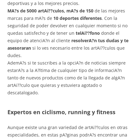
deportivas y a los mejores precios.
MA?s de 5000 artAi??culos, mA?s de 150
de las mejores
marcas para mA?s de
10 deportes diferentes
. Con la
seguridad de poder devolver en cualquier momento si no
quedas satisfecho y de tener un
telAi??fono
donde el
equipo de atenciA?n al cliente
resolverA?n tus dudas y te
asesoraran
si lo ves necesario entre los artAi??culos que
dudes.
AdemA?s si te suscribes a la opciA?n de noticias siempre
estarA?s a la A?ltima de cualquier tipo de informaciA?n
tanto de nuevos productos como de la llegada de algA?n
artAi??culo que quieras y estuviera agotado o
descatalogado.
Expertos en ciclismo, running y fitness
Aunque existe una gran variedad de artAi??culos en otras
especialidades, en estas pA?ginas podrA?s encontrar una