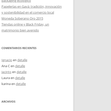
packaging ecológico
Papelerías en Gavà: tradición, innovación
y sostenibilidad en el comercio local
Moneda Soberano Oro 2015
Tiendas online y Black Friday, un
matrimonio bien avenido
COMENTARIOS RECIENTES
Ignacio
en
detalle
Ana C
en
detalle
Jacinto
en
detalle
Laura
en
detalle
karina
en
detalle
ARCHIVOS