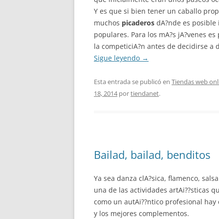
Y es que si bien tener un caballo prop
muchos
picaderos
dA?nde es posible i
populares. Para los mA?s jA?venes es p
la competiciA?n antes de decidirse a 
Sigue leyendo
→
Esta entrada se publicó en
Tiendas web onl
18, 2014
por
tiendanet
.
Bailad, bailad, benditos
Ya sea danza clA?sica, flamenco, sal
una de las actividades artAi??sticas 
como un autAi??ntico profesional hay 
y los mejores complementos.