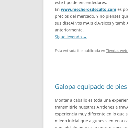
este tipo de encendedores.
En
www.mecherosdeculto.com
es po
precios del mercado. Y no pienses qu
sus diseAi??os mA?s clA?sicos y tambi
anteriormente.
Sigue leyendo
→
Esta entrada fue publicada en
Tiendas web 
Galopa equipado de pies 
Montar a caballo es toda una experien
transmitirle nuestras A?rdenes a trav
experiencia muy diferente en lo que se
miedo inicial que algunos sienten a c
que inicialmente eran unos paseos oc