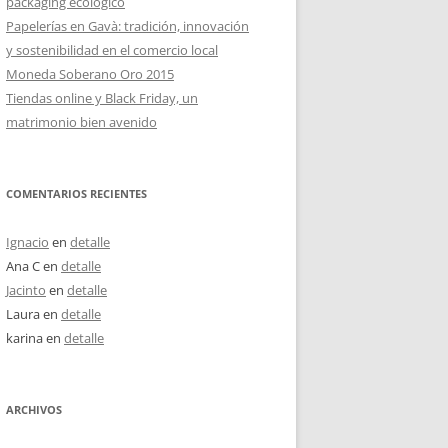
packaging ecológico
Papelerías en Gavà: tradición, innovación
y sostenibilidad en el comercio local
Moneda Soberano Oro 2015
Tiendas online y Black Friday, un
matrimonio bien avenido
COMENTARIOS RECIENTES
Ignacio
en
detalle
Ana C
en
detalle
Jacinto
en
detalle
Laura
en
detalle
karina
en
detalle
ARCHIVOS