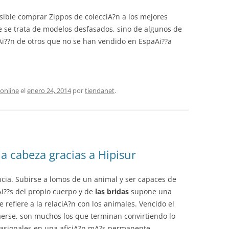
sible comprar Zippos de colecciA?n a los mejores
e se trata de modelos desfasados, sino de algunos de
Ai??n de otros que no se han vendido en EspaAi??a
online
el
enero 24, 2014
por
tiendanet
.
a cabeza gracias a Hipisur
cia. Subirse a lomos de un animal y ser capaces de
Ai??s del propio cuerpo y de
las bridas
supone una
 refiere a la relaciA?n con los animales. Vencido el
aerse, son muchos los que terminan convirtiendo lo
asionales en una aficiA?n mA?s permanente.