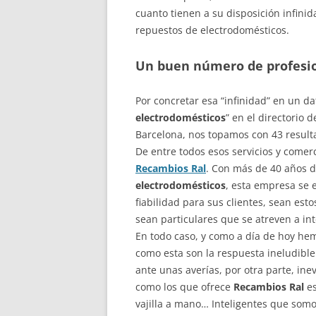
cuanto tienen a su disposición infini
repuestos de electrodomésticos.
Un buen número de profesi
Por concretar esa “infinidad” en un dat
electrodomésticos
” en el directorio 
Barcelona, nos topamos con 43 resultad
De entre todos esos servicios y come
Recambios Ral
. Con más de 40 años d
electrodomésticos
, esta empresa se 
fiabilidad para sus clientes, sean est
sean particulares que se atreven a in
En todo caso, y como a día de hoy h
como esta son la respuesta ineludib
ante unas averías, por otra parte, ine
como los que ofrece
Recambios Ral
es
vajilla a mano… Inteligentes que somo