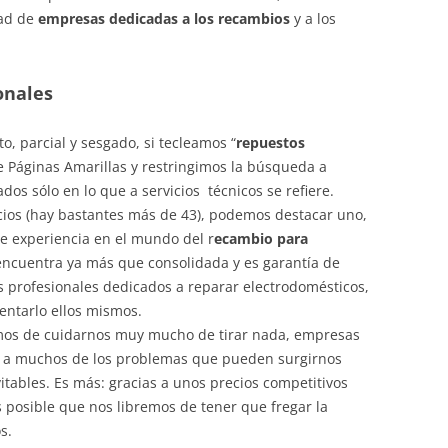
dad de
empresas dedicadas a los recambios
y a los
onales
o, parcial y sesgado, si tecleamos “
repuestos
de Páginas Amarillas y restringimos la búsqueda a
os sólo en lo que a servicios técnicos se refiere.
rcios (hay bastantes más de 43), podemos destacar uno,
e experiencia en el mundo del r
ecambio para
encuentra ya más que consolidada y es garantía de
os profesionales dedicados a reparar electrodomésticos,
tentarlo ellos mismos.
emos de cuidarnos muy mucho de tirar nada, empresas
le a muchos de los problemas que pueden surgirnos
vitables. Es más: gracias a unos precios competitivos
 posible que nos libremos de tener que fregar la
s.