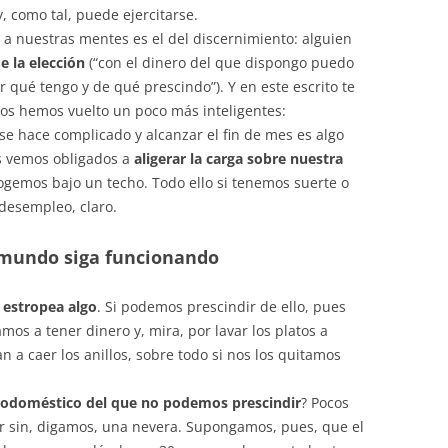
, como tal, puede ejercitarse.
do a nuestras mentes es el del discernimiento: alguien
e la elección
(“con el dinero del que dispongo puedo
ir qué tengo y de qué prescindo”). Y en este escrito te
os hemos vuelto un poco más inteligentes:
e hace complicado y alcanzar el fin de mes es algo
os vemos obligados a
aligerar la carga sobre nuestra
ogemos bajo un techo. Todo ello si tenemos suerte o
desempleo, claro.
 mundo siga funcionando
 estropea algo
. Si podemos prescindir de ello, pues
os a tener dinero y, mira, por lavar los platos a
a caer los anillos, sobre todo si nos los quitamos
rodoméstico del que no podemos
prescindir
? Pocos
r sin, digamos, una nevera. Supongamos, pues, que el