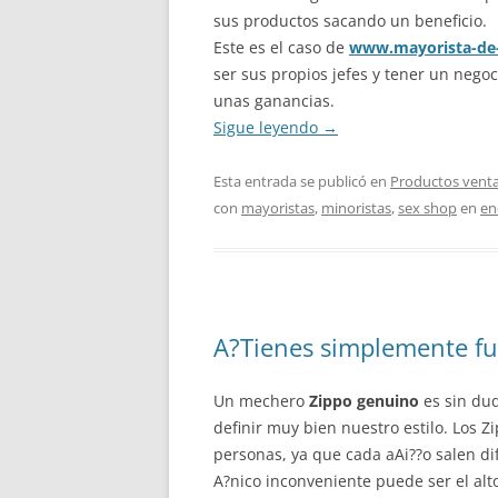
sus productos sacando un beneficio.
Este es el caso de
www.mayorista-de
ser sus propios jefes y tener un ne
unas ganancias.
Sigue leyendo
→
Esta entrada se publicó en
Productos venta
con
mayoristas
,
minoristas
,
sex shop
en
en
A?Tienes simplemente fu
Un mechero
Zippo genuino
es sin du
definir muy bien nuestro estilo. Los 
personas, ya que cada aAi??o salen di
A?nico inconveniente puede ser el alt