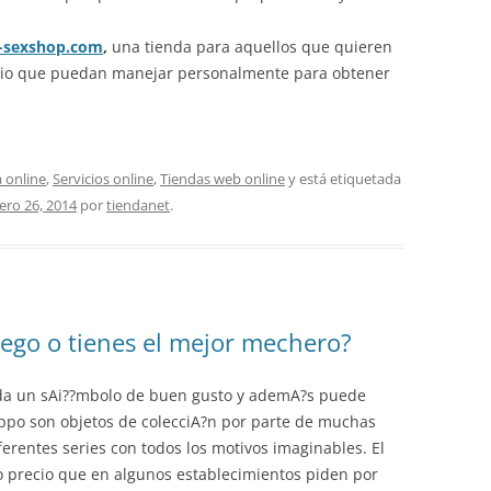
-sexshop.com
,
una tienda para aquellos que quieren
gocio que puedan manejar personalmente para obtener
 online
,
Servicios online
,
Tiendas web online
y está etiquetada
ero 26, 2014
por
tiendanet
.
ego o tienes el mejor mechero?
da un sAi??mbolo de buen gusto y ademA?s puede
Zippo son objetos de colecciA?n por parte de muchas
ferentes series con todos los motivos imaginables. El
o precio que en algunos establecimientos piden por