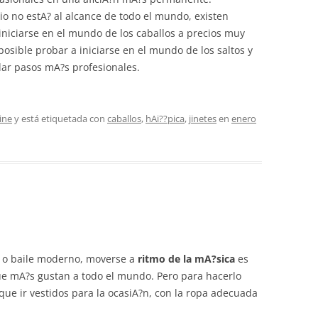
io no estA? al alcance de todo el mundo, existen
niciarse en el mundo de los caballos a precios muy
osible probar a iniciarse en el mundo de los saltos y
dar pasos mA?s profesionales.
ine
y está etiquetada con
caballos
,
hAi??pica
,
jinetes
en
enero
sa o baile moderno, moverse a
ritmo de la mA?sica
es
que mA?s gustan a todo el mundo. Pero para hacerlo
que ir vestidos para la ocasiA?n, con la ropa adecuada