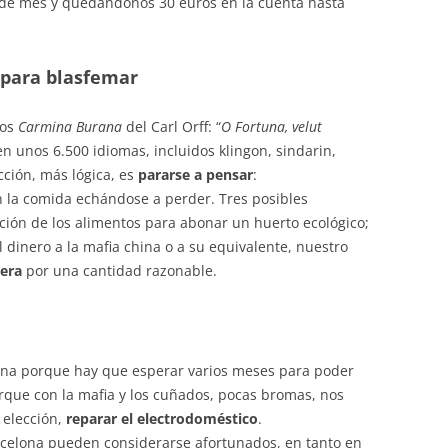
fin de mes y quedándonos 30 euros en la cuenta hasta
 para blasfemar
los
Carmina Burana
del Carl Orff: “
O Fortuna, velut
n unos 6.500 idiomas, incluidos klingon, sindarin,
cción, más lógica, es
pararse a pensar
:
on la comida echándose a perder. Tres posibles
ción de los alimentos para abonar un huerto ecológico;
 dinero a la mafia china o a su equivalente, nuestro
vera
por una cantidad razonable.
una porque hay que esperar varios meses para poder
porque con la mafia y los cuñados, pocas bromas, nos
 elección,
reparar el electrodoméstico
.
arcelona pueden considerarse afortunados, en tanto en