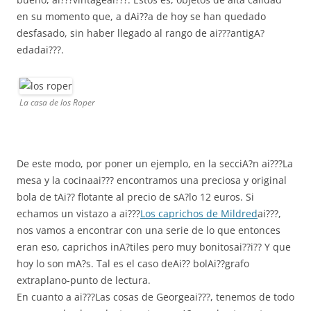
en su momento que, a dAi??a de hoy se han quedado
desfasado, sin haber llegado al rango de ai???antigA?
edadai???.
La casa de los Roper
De este modo, por poner un ejemplo, en la secciA?n ai???La
mesa y la cocinaai??? encontramos una preciosa y original
bola de tAi?? flotante al precio de sA?lo 12 euros. Si
echamos un vistazo a ai???
Los caprichos de Mildred
ai???,
nos vamos a encontrar con una serie de lo que entonces
eran eso, caprichos inA?tiles pero muy bonitosai??i?? Y que
hoy lo son mA?s. Tal es el caso deAi?? bolAi??grafo
extraplano-punto de lectura.
En cuanto a ai???Las cosas de Georgeai???, tenemos de todo