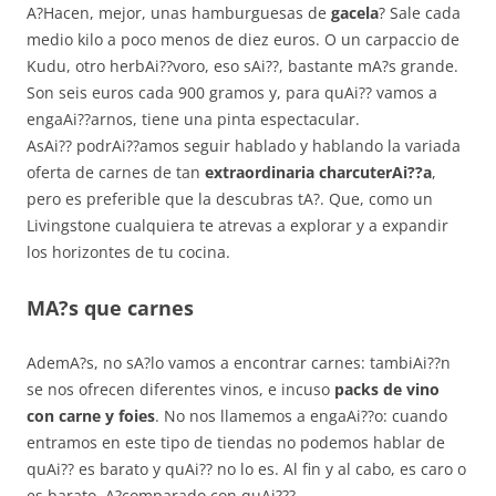
A?Hacen, mejor, unas hamburguesas de
gacela
? Sale cada
medio kilo a poco menos de diez euros. O un carpaccio de
Kudu, otro herbAi??voro, eso sAi??, bastante mA?s grande.
Son seis euros cada 900 gramos y, para quAi?? vamos a
engaAi??arnos, tiene una pinta espectacular.
AsAi?? podrAi??amos seguir hablado y hablando la variada
oferta de carnes de tan
extraordinaria charcuterAi??a
,
pero es preferible que la descubras tA?. Que, como un
Livingstone cualquiera te atrevas a explorar y a expandir
los horizontes de tu cocina.
MA?s que carnes
AdemA?s, no sA?lo vamos a encontrar carnes: tambiAi??n
se nos ofrecen diferentes vinos, e incuso
packs de vino
con carne y foies
. No nos llamemos a engaAi??o: cuando
entramos en este tipo de tiendas no podemos hablar de
quAi?? es barato y quAi?? no lo es. Al fin y al cabo, es caro o
es barato, A?comparado con quAi???