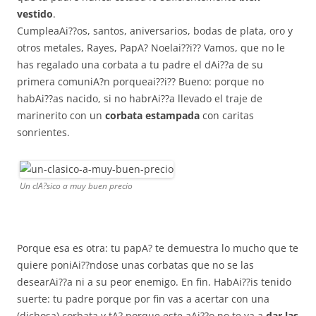
vestido
.
CumpleaAi??os, santos, aniversarios, bodas de plata, oro y
otros metales, Rayes, PapA? Noelai??i?? Vamos, que no le
has regalado una corbata a tu padre el dAi??a de su
primera comuniA?n porqueai??i?? Bueno: porque no
habAi??as nacido, si no habrAi??a llevado el traje de
marinerito con un
corbata estampada
con caritas
sonrientes.
Un clA?sico a muy buen precio
Porque esa es otra: tu papA? te demuestra lo mucho que te
quiere poniAi??ndose unas corbatas que no se las
desearAi??a ni a su peor enemigo. En fin. HabAi??is tenido
suerte: tu padre porque por fin vas a acertar con una
(dichosa) corbata y tA? porque este aAi??o no te va a
dar las