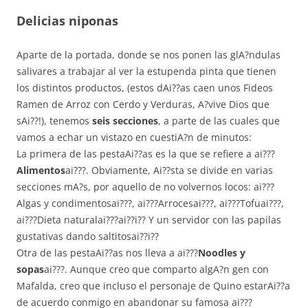
Delicias niponas
Aparte de la portada, donde se nos ponen las glA?ndulas
salivares a trabajar al ver la estupenda pinta que tienen
los distintos productos, (estos dAi??as caen unos Fideos
Ramen de Arroz con Cerdo y Verduras, A?vive Dios que
sAi??!), tenemos
seis secciones
, a parte de las cuales que
vamos a echar un vistazo en cuestiA?n de minutos:
La primera de las pestaAi??as es la que se refiere a ai???
Alimentos
ai???. Obviamente, Ai??sta se divide en varias
secciones mA?s, por aquello de no volvernos locos: ai???
Algas y condimentosai???, ai???Arrocesai???, ai???Tofuai???,
ai???Dieta naturalai???ai??i?? Y un servidor con las papilas
gustativas dando saltitosai??i??
Otra de las pestaAi??as nos lleva a ai???
Noodles y
sopas
ai???. Aunque creo que comparto algA?n gen con
Mafalda, creo que incluso el personaje de Quino estarAi??a
de acuerdo conmigo en abandonar su famosa ai???