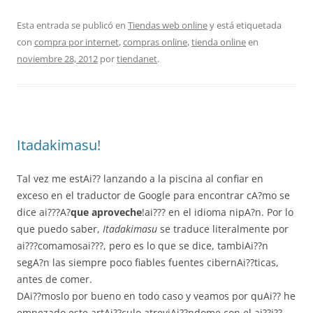
Esta entrada se publicó en
Tiendas web online
y está etiquetada
con
compra por internet
,
compras online
,
tienda online
en
noviembre 28, 2012
por
tiendanet
.
Itadakimasu!
Tal vez me estAi?? lanzando a la piscina al confiar en
exceso en el traductor de Google para encontrar cA?mo se
dice ai???A?
que aproveche
!ai??? en el idioma nipA?n. Por lo
que puedo saber,
Itadakimasu
se traduce literalmente por
ai???comamosai???, pero es lo que se dice, tambiAi??n
segA?n las siempre poco fiables fuentes cibernAi??ticas,
antes de comer.
DAi??moslo por bueno en todo caso y veamos por quAi?? he
empezado este artAi??culo atreviAi??ndome con el ai??i??