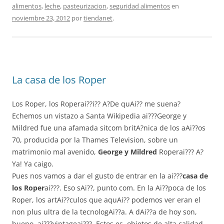
alimentos
,
leche
,
pasteurizacion
,
seguridad alimentos
en
noviembre 23, 2012
por
tiendanet
.
La casa de los Roper
Los Roper, los Roperai??i?? A?De quAi?? me suena?
Echemos un vistazo a Santa Wikipedia ai???George y
Mildred fue una afamada sitcom britA?nica de los aAi??os
70, producida por la Thames Television, sobre un
matrimonio mal avenido,
George y Mildred
Roperai??? A?
Ya! Ya caigo.
Pues nos vamos a dar el gusto de entrar en la ai???
casa de
los Roper
ai???. Eso sAi??, punto com. En la Ai??poca de los
Roper, los artAi??culos que aquAi?? podemos ver eran el
non plus ultra de la tecnologAi??a. A dAi??a de hoy son,
bueno, ai???vintageai???. Estos es, objetos de alta calidad