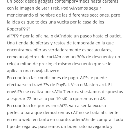
un poco: desde gadgets contemporA?neos hasta carteras
con la imagen de Star Trek. PodrAi??amos seguir
mencionando el nombre de las diferentes secciones, pero
la idea es que te des una vuelta por la casa de los
Roperai??i??
ai??i?? Y por la oficina, o dA?ndote un paseo hasta el outlet.
Una tienda de ofertas y restos de temporada en la que
encontramos ofertas verdaderamente espectaculares,
como un ajedrez de cartA?n con un 30% de descuento; un
reloj a mitad de precio; el mismo descuento que se le
aplica a una navaja-llavero.
En cuanto a las condiciones de pago, Ai??ste puede
efectuarse a travAi??s de PayPal, Visa o Mastercard. El
envAi??o se realiza por sA?lo 7 euros, si estamos dispuestos
a esperar 72 horas o por 10 si0 lo queremos en 48.
En cuanto a los portes en sAi??, van a ser la excusa
perfecta para que demostremos cA?mo se trata al cliente
en esta web, en tanto en cuanto, ademA?s de comprar todo
tipo de regalos, pasaremos un buen rato navegando y