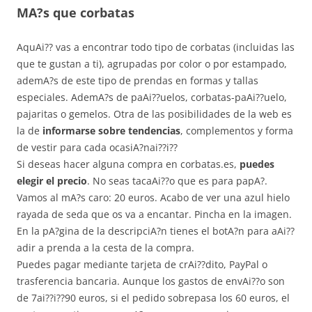
MA?s que corbatas
AquAi?? vas a encontrar todo tipo de corbatas (incluidas las
que te gustan a ti), agrupadas por color o por estampado,
ademA?s de este tipo de prendas en formas y tallas
especiales. AdemA?s de paAi??uelos, corbatas-paAi??uelo,
pajaritas o gemelos. Otra de las posibilidades de la web es
la de
informarse sobre tendencias
, complementos y forma
de vestir para cada ocasiA?nai??i??
Si deseas hacer alguna compra en corbatas.es,
puedes
elegir el precio
. No seas tacaAi??o que es para papA?.
Vamos al mA?s caro: 20 euros. Acabo de ver una azul hielo
rayada de seda que os va a encantar. Pincha en la imagen.
En la pA?gina de la descripciA?n tienes el botA?n para aAi??
adir a prenda a la cesta de la compra.
Puedes pagar mediante tarjeta de crAi??dito, PayPal o
trasferencia bancaria. Aunque los gastos de envAi??o son
de 7ai??i??90 euros, si el pedido sobrepasa los 60 euros, el