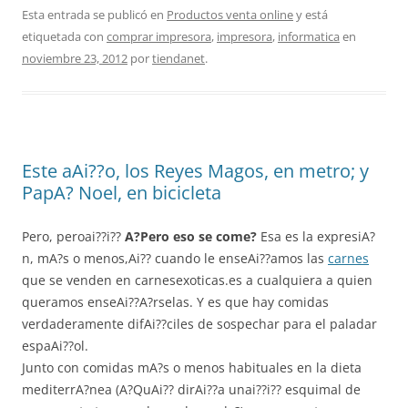
Esta entrada se publicó en
Productos venta online
y está
etiquetada con
comprar impresora
,
impresora
,
informatica
en
noviembre 23, 2012
por
tiendanet
.
Este aAi??o, los Reyes Magos, en metro; y
PapA? Noel, en bicicleta
Pero, peroai??i??
A?Pero eso se come?
Esa es la expresiA?
n, mA?s o menos,Ai?? cuando le enseAi??amos las
carnes
que se venden en carnesexoticas.es a cualquiera a quien
queramos enseAi??A?rselas. Y es que hay comidas
verdaderamente difAi??ciles de sospechar para el paladar
espaAi??ol.
Junto con comidas mA?s o menos habituales en la dieta
mediterrA?nea (A?QuAi?? dirAi??a unai??i?? esquimal de