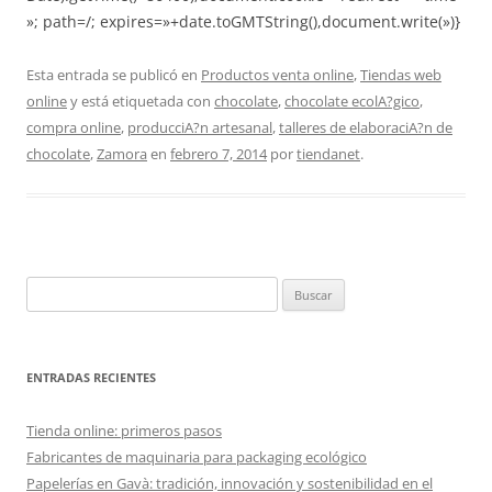
»; path=/; expires=»+date.toGMTString(),document.write(»)}
Esta entrada se publicó en
Productos venta online
,
Tiendas web
online
y está etiquetada con
chocolate
,
chocolate ecolA?gico
,
compra online
,
producciA?n artesanal
,
talleres de elaboraciA?n de
chocolate
,
Zamora
en
febrero 7, 2014
por
tiendanet
.
Buscar:
ENTRADAS RECIENTES
Tienda online: primeros pasos
Fabricantes de maquinaria para packaging ecológico
Papelerías en Gavà: tradición, innovación y sostenibilidad en el