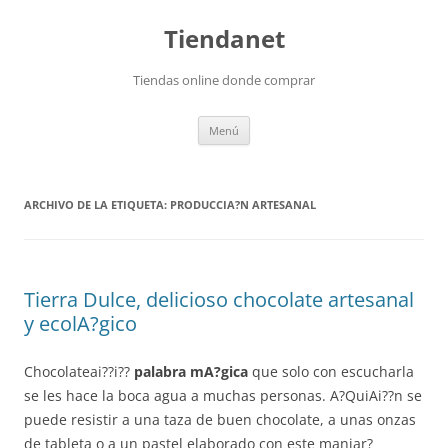
Saltar
al
Tiendanet
contenido
Tiendas online donde comprar
Menú
ARCHIVO DE LA ETIQUETA:
PRODUCCIA?N ARTESANAL
Tierra Dulce, delicioso chocolate artesanal
y ecolA?gico
Chocolateai??i??
palabra mA?gica
que solo con escucharla
se les hace la boca agua a muchas personas. A?QuiAi??n se
puede resistir a una taza de buen chocolate, a unas onzas
de tableta o a un pastel elaborado con este manjar?