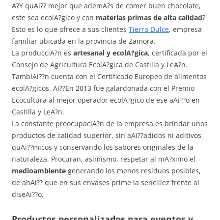
A?Y quAi?? mejor que ademA?s de comer buen chocolate,
este sea ecolA?gico y con
materias primas de alta calidad
?
Esto es lo que ofrece a sus clientes
Tierra Dulce
, empresa
familiar ubicada en la provincia de Zamora.
La producciA?n es
artesanal y ecolA?gica
, certificada por el
Consejo de Agricultura EcolA?gica de Castilla y LeA?n.
TambiAi??n cuenta con el Certificado Europeo de alimentos
ecolA?gicos. Ai??En 2013 fue galardonada con el Premio
Ecocultura al mejor operador ecolA?gico de ese aAi??o en
Castilla y LeA?n.
La constante preocupaciA?n de la empresa es brindar unos
productos de calidad superior, sin aAi??adidos ni aditivos
quAi??micos y conservando los sabores originales de la
naturaleza. Procuran, asimismo, respetar al mA?ximo el
medioambiente
generando los menos residuos posibles,
de ahAi?? que en sus envases prime la sencillez frente al
diseAi??o.
Productos personalizados para eventos y