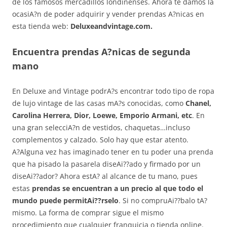
de los famosos mercadillos londinenses. Ahora te damos la
ocasiA?n de poder adquirir y vender prendas A?nicas en
esta tienda web:
Deluxeandvintage.com.
Encuentra prendas A?nicas de segunda
mano
En Deluxe and Vintage podrA?s encontrar todo tipo de ropa
de lujo vintage de las casas mA?s conocidas, como
Chanel,
Carolina Herrera, Dior, Loewe, Emporio Armani, etc
. En
una gran selecciA?n de vestidos, chaquetas…incluso
complementos y calzado. Solo hay que estar atento.
A?Alguna vez has imaginado tener en tu poder una prenda
que ha pisado la pasarela diseAi??ado y firmado por un
diseAi??ador? Ahora estA? al alcance de tu mano, pues
estas
prendas se encuentran a un precio al que todo el
mundo puede permitAi??rselo
. Si no compruAi??balo tA?
mismo. La forma de comprar sigue el mismo
procedimiento que cualquier franquicia o tienda online.