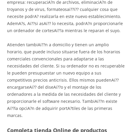
empresa: recuperaciA?n de archivos, eliminaciA?n de
troyanos y de virus, formateosai??i?? cualquier cosa que
necesite podrA? realizarla en este nuevo establecimiento.
AdemA?s, Ai??si asAi?? lo necesita, podrA?n proporcionarle
un ordenador de cortesAi??a mientras le reparan el suyo.
Atienden tambiAi??n a domicilio y tienen un amplio
horario, que puede incluso situarse fuera de los horarios
comerciales convencionales para adaptarse a las
necesidades del cliente. Si su ordenador no es recuperable
le pueden presupuestar un nuevo equipo a sus
competitivos precios anticrisis. Ellos mismos puedenAi??
encargarseAi?? del diseAi??o y el montaje de los
ordenadores a la medida de las necesidades del cliente y
proporcionarle el software necesario. TambiAi??n existe
Ai??la opciA?n de adquirir portA?tiles de las primeras
marcas.
Completa tienda Online de productos