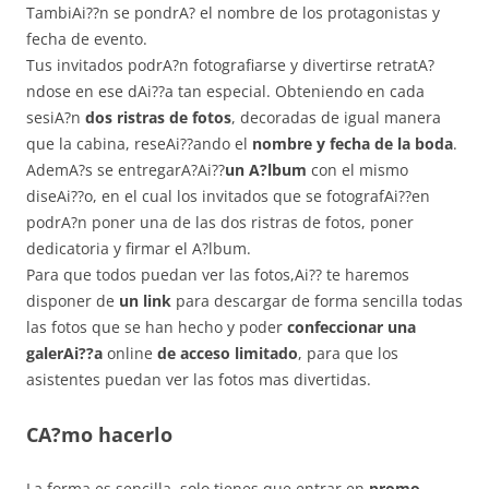
TambiAi??n se pondrA? el nombre de los protagonistas y
fecha de evento.
Tus invitados podrA?n fotografiarse y divertirse retratA?
ndose en ese dAi??a tan especial. Obteniendo en cada
sesiA?n
dos ristras de fotos
, decoradas de igual manera
que la cabina, reseAi??ando el
nombre y fecha de la boda
.
AdemA?s se entregarA?Ai??
un A?lbum
con el mismo
diseAi??o, en el cual los invitados que se fotografAi??en
podrA?n poner una de las dos ristras de fotos, poner
dedicatoria y firmar el A?lbum.
Para que todos puedan ver las fotos,Ai?? te haremos
disponer de
un link
para descargar de forma sencilla todas
las fotos que se han hecho y poder
confeccionar una
galerAi??a
online
de acceso limitado
, para que los
asistentes puedan ver las fotos mas divertidas.
CA?mo hacerlo
La forma es sencilla, solo tienes que entrar en
promo-