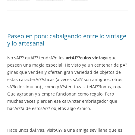
Paseo en poni: cabalgando entre lo vintage
y lo artesanal
No sAi?? quAi?? tendrA?n los
artAi??culos vintage
que
poseen una magia especial. He visto ya un centenar de pA?
ginas que venden y ofertan gran variedad de objetos de
estas caracterAi??sticas (a veces sAi?? son antiguos, otras
sA?lo lo simulan) , como pA?ster, tazas, telAi??fonos, ropa…
Que agradan y siempre funcionan como regalo. Pero
muchas veces pierden ese carA?cter embriagador que
hacAi??a de estosAi?? objetos algo A?nico.
Hace unos dAi??as, visitAi?? a una amiga sevillana que es