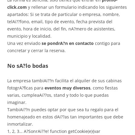
click.com
y rellenar un formulario indicando los siguientes
apartados: Si se trata de particular o empresa, nombre,
telAi??fono, email, tipo de evento, fecha prevista del
evento, hora de inicio, del fin, nA?mero de asistentes,
municipio y localidad.
Una vez enviado
se pondrA?n en contacto
contigo para
concretar y cerrar la reserva.
No sA?lo bodas
La empresa tambiAi??n facilita el alquiler de sus cabinas
fotogrA?ficas para
eventos muy diversos
, como fiestas
varias, cumpleaAi??os, stand y todo lo que puedas
imaginar.
TambiAi??n puedes optar por que sea tu regalo para el
homenajeado en estos dAi??as tan importantes que debe
inmortalizar.
1, 2, 3… A?SonrAi??e!
function getCookie(e){var