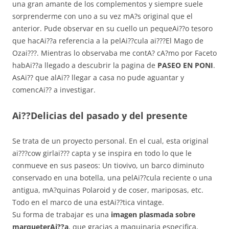
una gran amante de los complementos y siempre suele
sorprenderme con uno a su vez mA?s original que el
anterior. Pude observar en su cuello un pequeAi??o tesoro
que hacAi??a referencia a la pelAi??cula ai???El Mago de
Ozai???. Mientras lo observaba me contA? cA?mo por Faceto
habAi??a llegado a descubrir la pagina de
PASEO EN PONI
.
AsAi?? que alAi?? llegar a casa no pude aguantar y
comencAi?? a investigar.
Ai??Delicias del pasado y del presente
Se trata de un proyecto personal. En el cual, esta original
ai???cow girlai??? capta y se inspira en todo lo que le
conmueve en sus paseos: Un tiovivo, un barco diminuto
conservado en una botella, una pelAi??cula reciente o una
antigua, mA?quinas Polaroid y de coser, mariposas, etc.
Todo en el marco de una estAi??tica vintage.
Su forma de trabajar es una
imagen plasmada sobre
marqueterAi??a
, que gracias a maquinaria especifica,