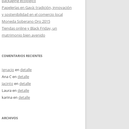
packaging ecológico
Papelerías en Gavà: tradición, innovación
y sostenibilidad en el comercio local
Moneda Soberano Oro 2015
Tiendas online y Black Friday, un
matrimonio bien avenido
COMENTARIOS RECIENTES
Ignacio
en
detalle
Ana C
en
detalle
Jacinto
en
detalle
Laura
en
detalle
karina
en
detalle
ARCHIVOS