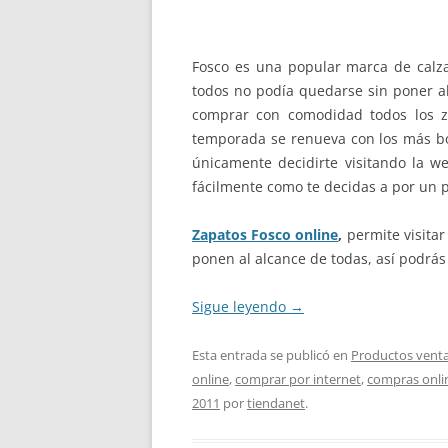
Fosco es una popular marca de calz
todos no podía quedarse sin poner al
comprar con comodidad todos los z
temporada se renueva con los más bon
únicamente decidirte visitando la w
fácilmente como te decidas a por un p
Zapatos Fosco online
,
permite visita
ponen al alcance de todas, así podrás
Sigue leyendo
→
Esta entrada se publicó en
Productos venta
online
,
comprar por internet
,
compras onli
2011
por
tiendanet
.