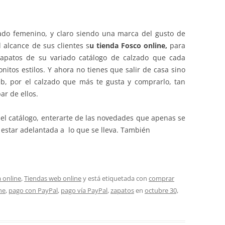
ado femenino, y claro siendo una marca del gusto de
 alcance de sus clientes s
u tienda Fosco online,
para
apatos de su variado catálogo de calzado que cada
itos estilos. Y ahora no tienes que salir de casa sino
eb, por el calzado que más te gusta y comprarlo, tan
ar de ellos.
r el catálogo, enterarte de las novedades que apenas se
 estar adelantada a lo que se lleva. También
 online
,
Tiendas web online
y está etiquetada con
comprar
ne
,
pago con PayPal
,
pago vía PayPal
,
zapatos
en
octubre 30,