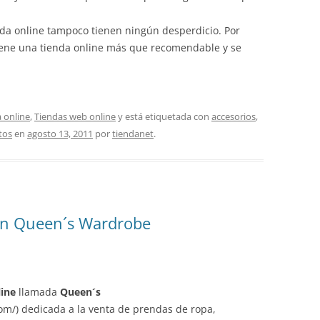
enda online tampoco tienen ningún desperdicio. Por
tiene una tienda online más que recomendable y se
 online
,
Tiendas web online
y está etiquetada con
accesorios
,
tos
en
agosto 13, 2011
por
tiendanet
.
en Queen´s Wardrobe
line
llamada
Queen´s
m/) dedicada a la venta de prendas de ropa,