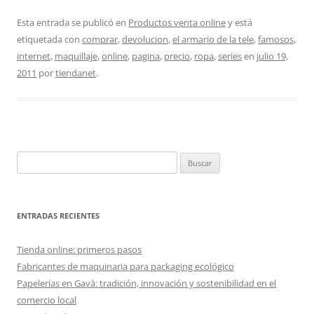
Esta entrada se publicó en
Productos venta online
y está
etiquetada con
comprar
,
devolucion
,
el armario de la tele
,
famosos
,
internet
,
maquillaje
,
online
,
pagina
,
precio
,
ropa
,
series
en
julio 19,
2011
por
tiendanet
.
Buscar:
ENTRADAS RECIENTES
Tienda online: primeros pasos
Fabricantes de maquinaria para packaging ecológico
Papelerías en Gavà: tradición, innovación y sostenibilidad en el
comercio local