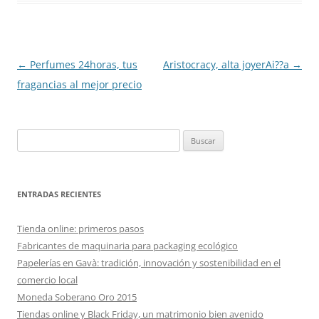
Navegación
←
Perfumes 24horas, tus
Aristocracy, alta joyerAi??a
→
de
fragancias al mejor precio
entradas
Buscar:
ENTRADAS RECIENTES
Tienda online: primeros pasos
Fabricantes de maquinaria para packaging ecológico
Papelerías en Gavà: tradición, innovación y sostenibilidad en el
comercio local
Moneda Soberano Oro 2015
Tiendas online y Black Friday, un matrimonio bien avenido