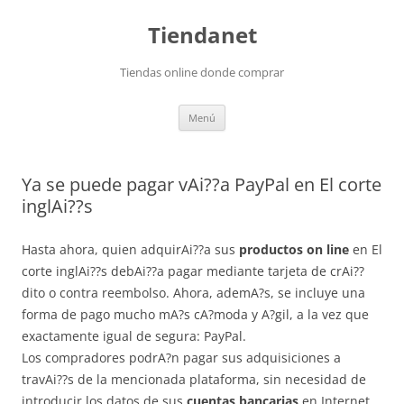
Saltar
al
Tiendanet
contenido
Tiendas online donde comprar
Menú
Ya se puede pagar vAi??a PayPal en El corte
inglAi??s
Hasta ahora, quien adquirAi??a sus
productos on line
en El
corte inglAi??s debAi??a pagar mediante tarjeta de crAi??
dito o contra reembolso. Ahora, ademA?s, se incluye una
forma de pago mucho mA?s cA?moda y A?gil, a la vez que
exactamente igual de segura: PayPal.
Los compradores podrA?n pagar sus adquisiciones a
travAi??s de la mencionada plataforma, sin necesidad de
introducir los datos de sus
cuentas bancarias
en Internet,