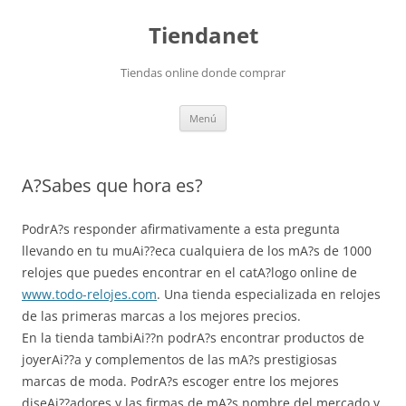
Saltar
al
Tiendanet
contenido
Tiendas online donde comprar
Menú
A?Sabes que hora es?
PodrA?s responder afirmativamente a esta pregunta
llevando en tu muAi??eca cualquiera de los mA?s de 1000
relojes que puedes encontrar en el catA?logo online de
www.todo-relojes.com
. Una tienda especializada en relojes
de las primeras marcas a los mejores precios.
En la tienda tambiAi??n podrA?s encontrar productos de
joyerAi??a y complementos de las mA?s prestigiosas
marcas de moda. PodrA?s escoger entre los mejores
diseAi??adores y las firmas de mA?s nombre del mercado y