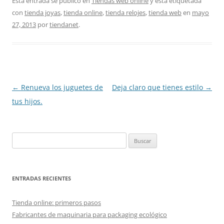
Esta entrada se publicó en
Tiendas web online
y está etiquetada
con
tienda joyas
,
tienda online
,
tienda relojes
,
tienda web
en
mayo
27, 2013
por
tiendanet
.
Navegación
←
Renueva los juguetes de
Deja claro que tienes estilo
→
de
tus hijos.
entradas
Buscar:
ENTRADAS RECIENTES
Tienda online: primeros pasos
Fabricantes de maquinaria para packaging ecológico