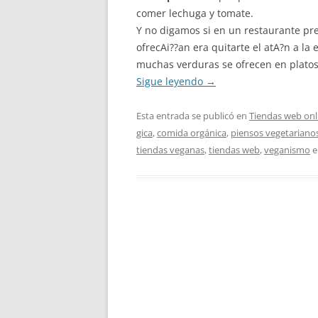
comer lechuga y tomate.
Y no digamos si en un restaurante p
ofrecAi??an era quitarte el atA?n a la
muchas verduras se ofrecen en plato
Sigue leyendo
→
Esta entrada se publicó en
Tiendas web onl
gica
,
comida orgánica
,
piensos vegetariano
tiendas veganas
,
tiendas web
,
veganismo
e