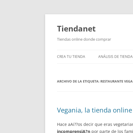
Saltar
al
contenido
Tiendanet
Tiendas online donde comprar
CREA TU TIENDA
ANÁLISIS DE TIENDA
ARCHIVO DE LA ETIQUETA:
RESTAURANTE VEG
Vegania, la tienda onlin
Hace aAi??os decir que eras vegetar
incomprensiA?n
por parte de los fami