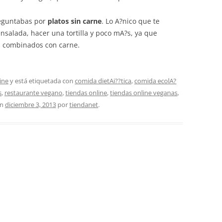
reguntabas por
platos sin carne
. Lo A?nico que te
 ensalada, hacer una tortilla y poco mA?s, ya que
s combinados con carne.
ine
y está etiquetada con
comida dietAi??tica
,
comida ecolA?
s
,
restaurante vegano
,
tiendas online
,
tiendas online veganas
,
n
diciembre 3, 2013
por
tiendanet
.