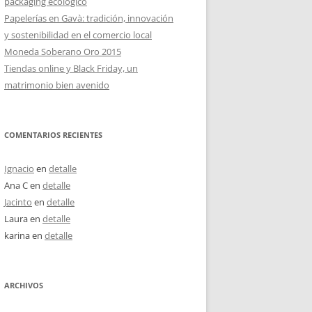
packaging ecológico
Papelerías en Gavà: tradición, innovación
y sostenibilidad en el comercio local
Moneda Soberano Oro 2015
Tiendas online y Black Friday, un
matrimonio bien avenido
COMENTARIOS RECIENTES
Ignacio
en
detalle
Ana C
en
detalle
Jacinto
en
detalle
Laura
en
detalle
karina
en
detalle
ARCHIVOS