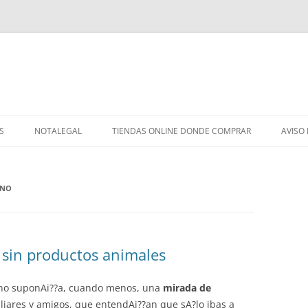
S
NOTALEGAL
TIENDAS ONLINE DONDE COMPRAR
AVISO
ANO
e sin productos animales
iano suponAi??a, cuando menos, una
mirada de
liares y amigos, que entendAi??an que sA?lo ibas a