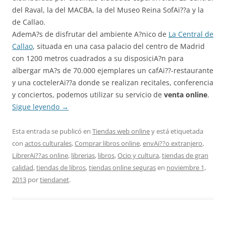
del Raval, la del MACBA, la del Museo Reina SofAi??a y la
de Callao.
AdemA?s de disfrutar del ambiente A?nico de
La Central de
Callao
, situada en una casa palacio del centro de Madrid
con 1200 metros cuadrados a su disposiciA?n para
albergar mA?s de 70.000 ejemplares un cafAi??-restaurante
y una coctelerAi??a donde se realizan recitales, conferencia
y conciertos, podemos utilizar su servicio de
venta online
.
Sigue leyendo
→
Esta entrada se publicó en
Tiendas web online
y está etiquetada
con
actos culturales
,
Comprar libros online
,
envAi??o extranjero
,
LibrerAi??as online
,
librerias
,
libros
,
Ocio y cultura
,
tiendas de gran
calidad
,
tiendas de libros
,
tiendas online seguras
en
noviembre 1,
2013
por
tiendanet
.