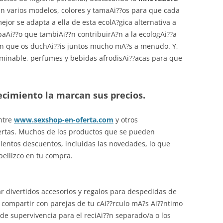
n varios modelos, colores y tamaAi??os para que cada
or se adapta a ella de esta ecolA?gica alternativa a
baAi??o que tambiAi??n contribuirA?n a la ecologAi??a
n que os duchAi??is juntos mucho mA?s a menudo. Y,
rminable, perfumes y bebidas afrodisAi??acas para que
ecimiento la marcan sus precios.
entre
www.sexshop-en-oferta.com
y otros
fertas. Muchos de los productos que se pueden
lentos descuentos, incluidas las novedades, lo que
ellizco en tu compra.
divertidos accesorios y regalos para despedidas de
a compartir con parejas de tu cAi??rculo mA?s Ai??ntimo
t de supervivencia para el reciAi??n separado/a o los