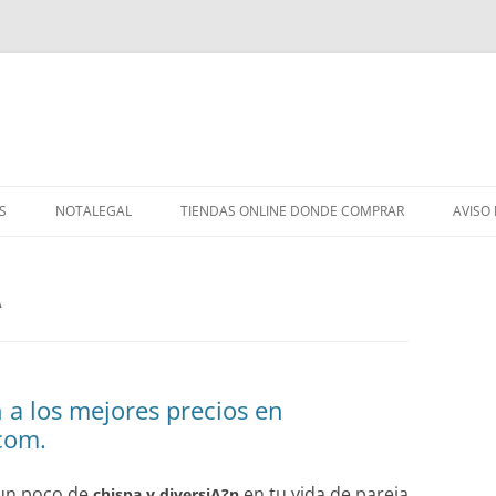
S
NOTALEGAL
TIENDAS ONLINE DONDE COMPRAR
AVISO
A
 a los mejores precios en
com.
r un poco de
en tu vida de pareja
chispa y diversiA?n