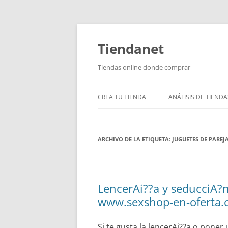
Saltar
al
contenido
Tiendanet
Tiendas online donde comprar
CREA TU TIENDA
ANÁLISIS DE TIENDA
ARCHIVO DE LA ETIQUETA:
JUGUETES DE PAREJ
LencerAi??a y seducciA?n
www.sexshop-en-oferta.
Si te gusta la lencerAi??a o pone