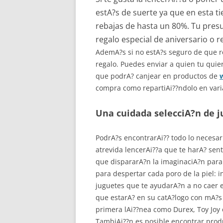
estA?s de suerte ya que en esta 
rebajas de hasta un 80%. Tu pre
regalo especial de aniversario o 
AdemA?s si no estA?s seguro de que re
regalo. Puedes enviar a quien tu quie
que podrA? canjear en productos de
compra como repartiAi??ndolo en vari
Una cuidada selecciA?n de j
PodrA?s encontrarAi?? todo lo necesar
atrevida lencerAi??a que te harA? senti
que dispararA?n la imaginaciA?n para 
para despertar cada poro de la piel: 
juguetes que te ayudarA?n a no caer e
que estarA? en su catA?logo con mA?s
primera lAi??nea como Durex, Toy Joy o
TambiAi??n es posible encontrar prod