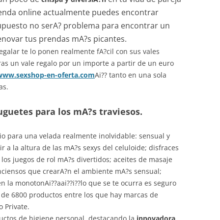
tienda online actualmente puedes encontrar
supuesto no serA? problema para encontrar un
renovar tus prendas mA?s picantes.
galar te lo ponen realmente fA?cil con sus vales
ras un vale regalo por un importe a partir de un euro
www.sexshop-en-oferta.com
Ai?? tanto en una sola
as.
uguetes para los mA?s traviesos.
io para una velada realmente inolvidable: sensual y
r a la altura de las mA?s sexys del celuloide; disfraces
los juegos de rol mA?s divertidos; aceites de masaje
inciensos que crearA?n el ambiente mA?s sensual;
n la monotonAi??aai??i??lo que se te ocurra es seguro
 de 6800 productos entre los que hay marcas de
 Private.
uctos de higiene personal, destacando la
innovadora