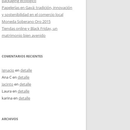
packaging ecológico
Papelerías en Gavà: tradición, innovación
y sostenibilidad en el comercio local
Moneda Soberano Oro 2015
Tiendas online y Black Friday, un
matrimonio bien avenido
COMENTARIOS RECIENTES
Ignacio
en
detalle
Ana C
en
detalle
Jacinto
en
detalle
Laura
en
detalle
karina
en
detalle
ARCHIVOS