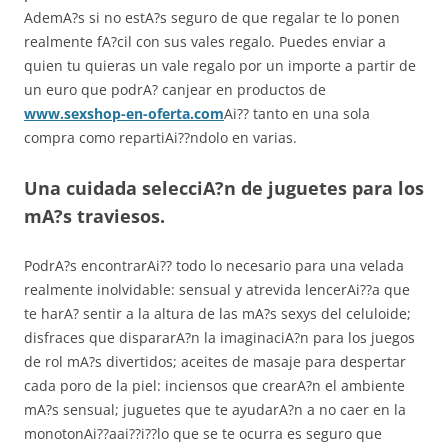
AdemA?s si no estA?s seguro de que regalar te lo ponen
realmente fA?cil con sus vales regalo. Puedes enviar a
quien tu quieras un vale regalo por un importe a partir de
un euro que podrA? canjear en productos de
www.sexshop-en-oferta.com
Ai?? tanto en una sola
compra como repartiAi??ndolo en varias.
Una cuidada selecciA?n de juguetes para los
mA?s traviesos.
PodrA?s encontrarAi?? todo lo necesario para una velada
realmente inolvidable: sensual y atrevida lencerAi??a que
te harA? sentir a la altura de las mA?s sexys del celuloide;
disfraces que dispararA?n la imaginaciA?n para los juegos
de rol mA?s divertidos; aceites de masaje para despertar
cada poro de la piel: inciensos que crearA?n el ambiente
mA?s sensual; juguetes que te ayudarA?n a no caer en la
monotonAi??aai??i??lo que se te ocurra es seguro que