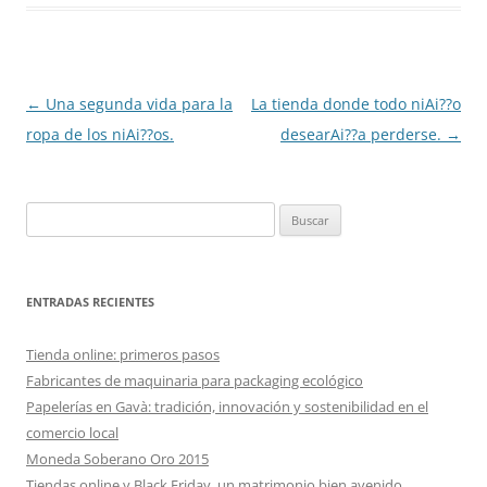
Navegación
←
Una segunda vida para la
La tienda donde todo niAi??o
de
ropa de los niAi??os.
desearAi??a perderse.
→
entradas
Buscar:
ENTRADAS RECIENTES
Tienda online: primeros pasos
Fabricantes de maquinaria para packaging ecológico
Papelerías en Gavà: tradición, innovación y sostenibilidad en el
comercio local
Moneda Soberano Oro 2015
Tiendas online y Black Friday, un matrimonio bien avenido