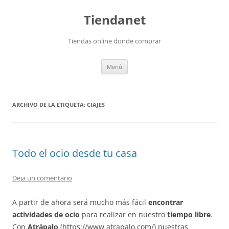
Saltar
al
Tiendanet
contenido
Tiendas online donde comprar
Menú
ARCHIVO DE LA ETIQUETA:
CIAJES
Todo el ocio desde tu casa
Deja un comentario
A partir de ahora será mucho más fácil
encontrar
actividades de ocio
para realizar en nuestro
tiempo libre
.
Con
Atrápalo
(https://www.atrapalo.com/) nuestras