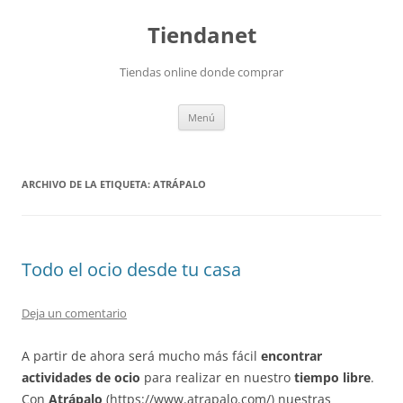
Saltar
al
Tiendanet
contenido
Tiendas online donde comprar
Menú
ARCHIVO DE LA ETIQUETA:
ATRÁPALO
Todo el ocio desde tu casa
Deja un comentario
A partir de ahora será mucho más fácil
encontrar
actividades de ocio
para realizar en nuestro
tiempo libre
.
Con
Atrápalo
(https://www.atrapalo.com/) nuestras