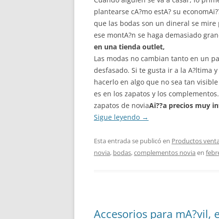
plantearse cA?mo estA? su economAi??a
que las bodas son un dineral se mire
ese montA?n se haga demasiado grand
en una tienda outlet,
Las modas no cambian tanto en un par
desfasado. Si te gusta ir a la A?ltim
hacerlo en algo que no sea tan visibl
es en los zapatos y los complementos
zapatos de novia
Ai??
a precios muy i
Sigue leyendo
→
Esta entrada se publicó en
Productos venta
novia
,
bodas
,
complementos novia
en
febr
Accesorios para mA?vil, e