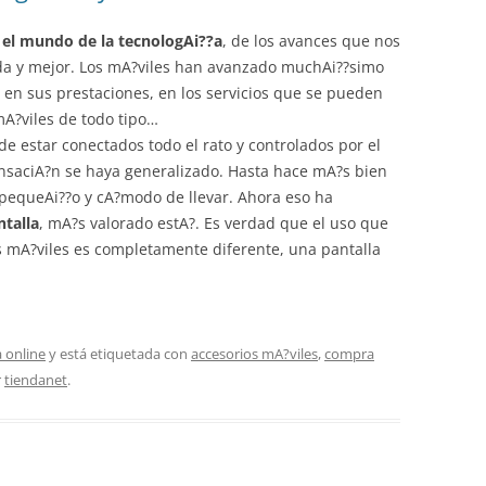
el mundo de la tecnologAi??a
, de los avances que nos
a y mejor. Los mA?viles han avanzado muchAi??simo
, en sus prestaciones, en los servicios que se pueden
mA?viles de todo tipo…
de estar conectados todo el rato y controlados por el
saciA?n se haya generalizado. Hasta hace mA?s bien
 pequeAi??o y cA?modo de llevar. Ahora eso ha
talla
, mA?s valorado estA?. Es verdad que el uso que
os mA?viles es completamente diferente, una pantalla
 online
y está etiquetada con
accesorios mA?viles
,
compra
r
tiendanet
.