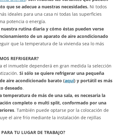
ato que se adecue a nuestras necesidades.
Ni todos
más ideales para una casa ni todas las superficies
ma potencia o energía.
 nuestra rutina diaria y cómo éstas pueden verse
funcionamiento de un aparato de aire acondicionado
uir que la temperatura de la vivienda sea lo más
MOS REFRIGERAR?
a el inmueble dependerá en gran medida la selección
atización.
Si sólo se quiere refrigerar una pequeña
de aire acondicionado barato (
aquí
) y portátil es más
cto deseado
.
la temperatura de más de una sala, es necesaria la
zación completo o multi split, conformado por una
eriores
. También puede optarse por la colocación de
e el aire frío mediante la instalación de rejillas
 PARA TU LUGAR DE TRABAJO?