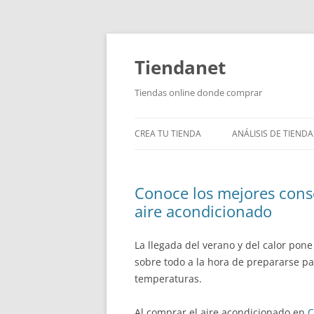
Saltar
al
contenido
Tiendanet
Tiendas online donde comprar
CREA TU TIENDA
ANÁLISIS DE TIENDA
Conoce los mejores cons
aire acondicionado
La llegada del verano y del calor pone
sobre todo a la hora de prepararse pa
temperaturas.
Al comprar el aire acondicionado en
C