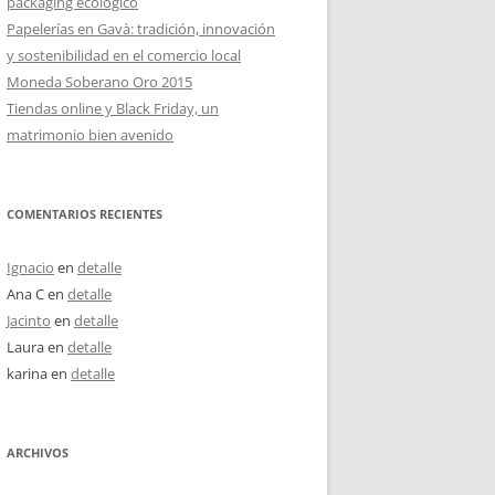
packaging ecológico
Papelerías en Gavà: tradición, innovación
y sostenibilidad en el comercio local
Moneda Soberano Oro 2015
Tiendas online y Black Friday, un
matrimonio bien avenido
COMENTARIOS RECIENTES
Ignacio
en
detalle
Ana C
en
detalle
Jacinto
en
detalle
Laura
en
detalle
karina
en
detalle
ARCHIVOS