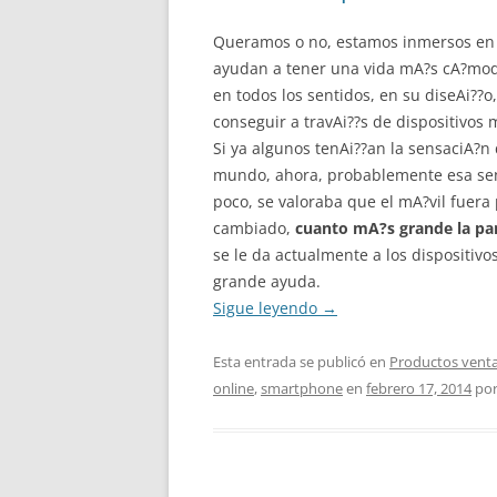
Queramos o no, estamos inmersos en
ayudan a tener una vida mA?s cA?mod
en todos los sentidos, en su diseAi??o
conseguir a travAi??s de dispositivos 
Si ya algunos tenAi??an la sensaciA?n 
mundo, ahora, probablemente esa sen
poco, se valoraba que el mA?vil fuera
cambiado,
cuanto mA?s grande la pan
se le da actualmente a los dispositiv
grande ayuda.
Sigue leyendo
→
Esta entrada se publicó en
Productos venta
online
,
smartphone
en
febrero 17, 2014
po