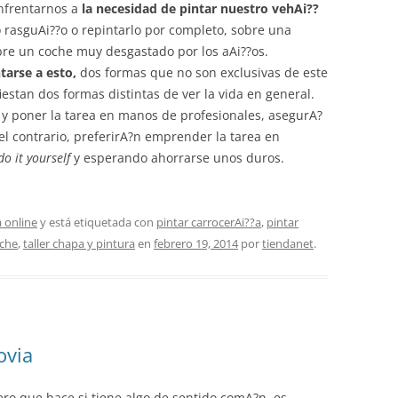
nfrentarnos a
la necesidad de pintar nuestro vehAi??
 rasguAi??o o repintarlo por completo, sobre una
bre un coche muy desgastado por los aAi??os.
tarse a esto,
dos formas que no son exclusivas de este
estan dos formas distintas de ver la vida en general.
 y poner la tarea en manos de profesionales, asegurA?
el contrario, preferirA?n emprender la tarea en
do it yourself
y esperando ahorrarse unos duros.
 online
y está etiquetada con
pintar carrocerAi??a
,
pintar
oche
,
taller chapa y pintura
en
febrero 19, 2014
por
tiendanet
.
ovia
ero que hace si tiene algo de sentido comA?n, es