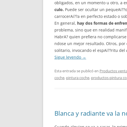
obligados, en un momento u otro, a e
culo.
Puede ser ocultar un pequeAi??o
carrocerAi??a en perfecto estado o so
En general,
hay dos formas de enfren
problema, sino que en realidad manifi
HabrA? quien prefiera no complicarse
ndose un mejor resultado. Otros, por 
solitario, invocando el espAi??ritu del
Sigue leyendo
→
Esta entrada se publicó en
Productos venta
coche
,
pintura coche
,
productos pintura c
Blanca y radiante va la n
Cuando alguien se va a casar, lo prim