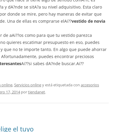
 y dA?nde se sitA?a su nivel adquisitivo. Esta claro
 por donde se mire, pero hay maneras de evitar que
e. Una de ellas es comprarse elAi??
vestido de novia
 de aAi??os como para que tu vestido parezca
a y no quieres escatimar presupuesto en eso, puedes
e y que no te importe tanto. En algo que puede ahorrar
. Afortunadamente, puedes encontrar preciosos
nteresantes
Ai??si sabes dA?nde buscar.Ai??
 online
,
Servicios online
y está etiquetada con
accesorios
ero 17, 2014
por
tiendanet
.
lige el tuyo