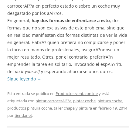
carrocerAi??a en perfecto estado o sobre un coche muy
desgastado por los aAi??os.
En general,
hay dos formas de enfrentarse a esto,
dos
formas que no son exclusivas de este problema, sino que
en realidad manifiestan dos formas distintas de ver la vida
en general. HabrA? quien prefiera no complicarse y poner
la tarea en manos de profesionales, asegurA?ndose un
mejor resultado. Otros, por el contrario, preferirA?n
emprender la tarea en solitario, invocando el espAi??ritu
del
do it yourself
y esperando ahorrarse unos duros.
Sigue leyendo
→
Esta entrada se publicó en
Productos venta online
y está
etiquetada con
pintar carrocerAi??a
,
pintar coche
,
pintura coche
,
productos pintura coche
,
taller chapa y pintura
en
febrero 19, 2014
por
tiendanet
.