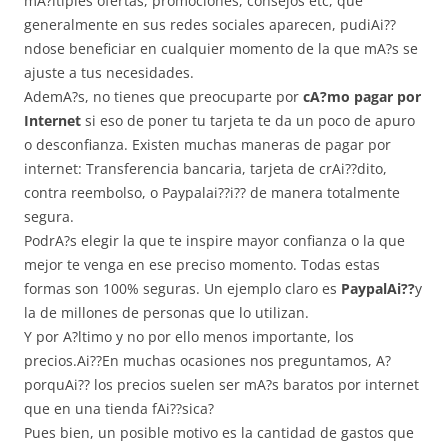
mA?ltiples ofertas, promociones, consejos etc, que
generalmente en sus redes sociales aparecen, pudiAi??
ndose beneficiar en cualquier momento de la que mA?s se
ajuste a tus necesidades.
AdemA?s, no tienes que preocuparte por
cA?mo pagar por
Internet
si eso de poner tu tarjeta te da un poco de apuro
o desconfianza. Existen muchas maneras de pagar por
internet: Transferencia bancaria, tarjeta de crAi??dito,
contra reembolso, o Paypalai??i?? de manera totalmente
segura.
PodrA?s elegir la que te inspire mayor confianza o la que
mejor te venga en ese preciso momento. Todas estas
formas son 100% seguras. Un ejemplo claro es
PaypalAi??
y
la de millones de personas que lo utilizan.
Y por A?ltimo y no por ello menos importante, los
precios.Ai??En muchas ocasiones nos preguntamos, A?
porquAi?? los precios suelen ser mA?s baratos por internet
que en una tienda fAi??sica?
Pues bien, un posible motivo es la cantidad de gastos que