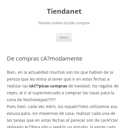
Saltar
al
Tiendanet
contenido
Tiendas online donde comprar
Menú
De compras cA?modamente
Bien, en la actualidad muchos son los que hablan de la
pereza que les entra al tener que ir en estas fechas a
realizar las
tAi??picas compras
de navidad, los regalos de
reyes, el ir al supermercado a comprar las cosas para la
cena de Nocheviejaai??i??
Pues bien, cada vez mA?s, los espaAi??oles utilizamos esa
excusa para, sin movernos de casa, realizar cada una de
las tareas que en estas fechas al parecer son de carA?cter
obligado.Ai??Para ello y segA?n un estudio, la gente cada