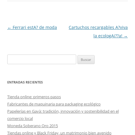
Navegación
←
Ferrari estA? de moda
Cartuchos recargables A?viva
de
la ecologAi??a!
→
entradas
Buscar:
ENTRADAS RECIENTES
Tienda online: primeros pasos
Fabricantes de maquinaria para packaging ecológico
Papelerías en Gavà: tradición, innovación y sostenibilidad en el
comercio local
Moneda Soberano Oro 2015
Tiendas online y Black Friday, un matrimonio bien avenido