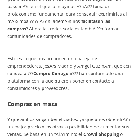
paso mA?s en el que la imaginaciA?nAi?? toma un
protagonismo fundamental para conseguir exprimirlas al
mA?ximoai??i?? A?Y si ademA?s nos
facilitasen las
compras
? Ahora las redes sociales tambiAi??n forman
comunidades de compradores.
Esto es lo que nos proponen una pareja de
emprendedores, JesA?s Madrid y A?ngel GuzmA?n, que con
su idea ai???
Compro Contigo
ai??? han conformado una
plataforma con la que quieren poner en contacto a
consumidores y proveedores.
Compras en masa
Y que ambos salgan beneficiados, ya que unos obtendrA?n
un mejor precio y los otros la posibilidad de aumentar sus
ventas. Se basa en un tAi??rmino: el
Crowd Shopping
o