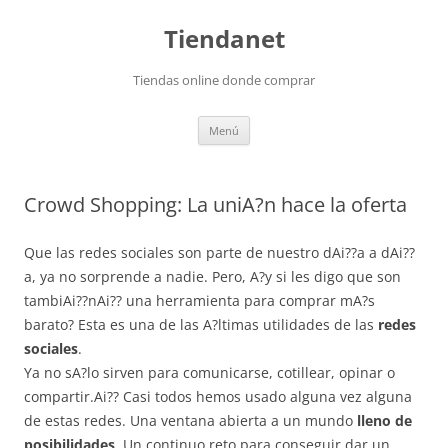
Saltar
al
Tiendanet
contenido
Tiendas online donde comprar
Menú
Crowd Shopping: La uniA?n hace la oferta
Que las redes sociales son parte de nuestro dAi??a a dAi??
a, ya no sorprende a nadie. Pero, A?y si les digo que son
tambiAi??nAi?? una herramienta para comprar mA?s
barato? Esta es una de las A?ltimas utilidades de las
redes
sociales
.
Ya no sA?lo sirven para comunicarse, cotillear, opinar o
compartir.Ai?? Casi todos hemos usado alguna vez alguna
de estas redes. Una ventana abierta a un mundo
lleno de
posibilidades
. Un continuo reto para conseguir dar un