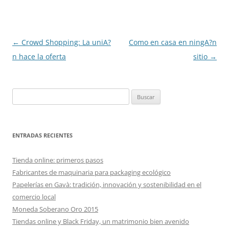
Navegación
←
Crowd Shopping: La uniA?
Como en casa en ningA?n
de
n hace la oferta
sitio
→
entradas
Buscar:
ENTRADAS RECIENTES
Tienda online: primeros pasos
Fabricantes de maquinaria para packaging ecológico
Papelerías en Gavà: tradición, innovación y sostenibilidad en el
comercio local
Moneda Soberano Oro 2015
Tiendas online y Black Friday, un matrimonio bien avenido