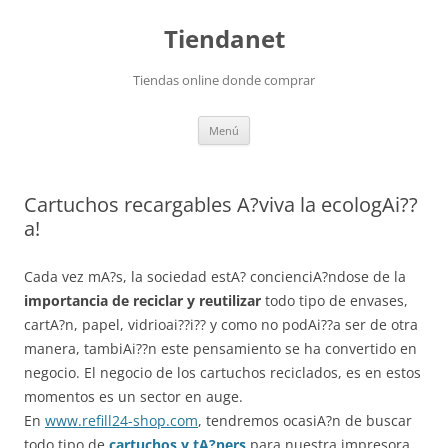
Saltar
al
Tiendanet
contenido
Tiendas online donde comprar
Menú
Cartuchos recargables A?viva la ecologAi??
a!
Cada vez mA?s, la sociedad estA? concienciA?ndose de la
importancia de reciclar y reutilizar
todo tipo de envases,
cartA?n, papel, vidrioai??i?? y como no podAi??a ser de otra
manera, tambiAi??n este pensamiento se ha convertido en
negocio. El negocio de los cartuchos reciclados, es en estos
momentos es un sector en auge.
En
www.refill24-shop.com
, tendremos ocasiA?n de buscar
todo tipo de
cartuchos y tA?ners
para nuestra impresora.