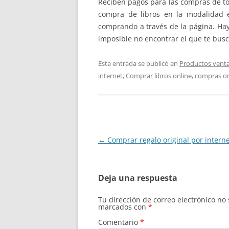
Reciben pagos para las compras de tod
compra de libros en la modalidad 
comprando a través de la página. Hay 
imposible no encontrar el que te busc
Esta entrada se publicó en
Productos venta
internet
,
Comprar libros online
,
compras on
Navegación
←
Comprar regalo original por intern
de
entradas
Deja una respuesta
Tu dirección de correo electrónico no
marcados con
*
Comentario
*