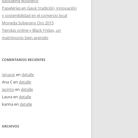
packaging ecológico
Papelerías en Gavà: tradición, innovación
y sostenibilidad en el comercio local
Moneda Soberano Oro 2015
Tiendas online y Black Friday, un
matrimonio bien avenido
COMENTARIOS RECIENTES
Ignacio
en
detalle
Ana C
en
detalle
Jacinto
en
detalle
Laura
en
detalle
karina
en
detalle
ARCHIVOS