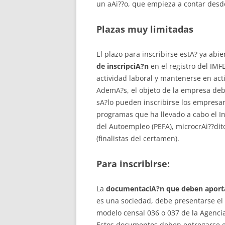
un aAi??o, que empieza a contar desd
Plazas muy limitadas
El plazo para inscribirse estA? ya abie
de inscripciA?n
en el registro del IMF
actividad laboral y mantenerse en act
AdemA?s, el objeto de la empresa de
sA?lo pueden inscribirse los empresar
programas que ha llevado a cabo el I
del Autoempleo (PEFA), microcrAi??di
(finalistas del certamen).
Para inscribirse:
La
documentaciA?n que deben aport
es una sociedad, debe presentarse el d
modelo censal 036 o 037 de la Agencia
Estos documentos deben entregarse e