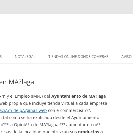
S
NOTALEGAL
TIENDAS ONLINE DONDE COMPRAR
AVISO
 en MA?laga
A?n y el Empleo (IMFE) del
Ayuntamiento de MA?laga
 web propia que incluye tienda virtual a cada empresa
aciA?n de pA?ginas web
con e-commerceai???.
s, tal como se ha explicado desde el Ayuntamiento
 ai???La OpiniA?n de MA?lagaai??? aumentar en nA?
esas de la localidad que ofrezcan sus
productos a