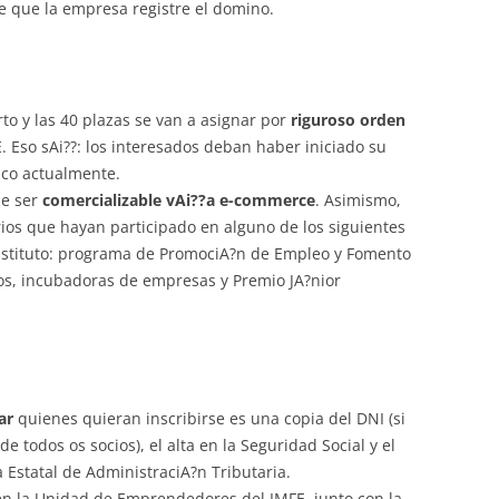
e que la empresa registre el domino.
rto y las 40 plazas se van a asignar por
riguroso orden
E. Eso sAi??: los interesados deban haber iniciado su
ico actualmente.
be ser
comercializable vAi??a e-commerce
. Asimismo,
ios que hayan participado en alguno de los siguientes
nstituto: programa de PromociA?n de Empleo y Fomento
tos, incubadoras de empresas y Premio JA?nior
ar
quienes quieran inscribirse es una copia del DNI (si
e todos os socios), el alta en la Seguridad Social y el
 Estatal de AdministraciA?n Tributaria.
n la Unidad de Emprendedores del IMFE, junto con la