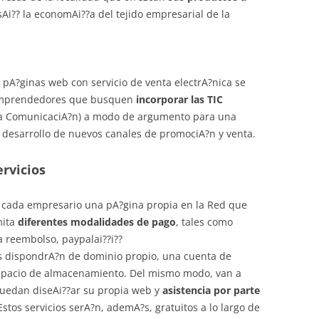
asAi?? la economAi??a del tejido empresarial de la
e pA?ginas web con servicio de venta electrA?nica se
 emprendedores que busquen
incorporar las TIC
 la ComunicaciA?n) a modo de argumento para una
 desarrollo de nuevos canales de promociA?n y venta.
rvicios
a cada empresario una pA?gina propia en la Red que
mita
diferentes modalidades de pago
, tales como
a reembolso, paypalai??i??
s dispondrA?n de dominio propio, una cuenta de
 espacio de almacenamiento. Del mismo modo, van a
puedan diseAi??ar su propia web y
asistencia por parte
tos servicios serA?n, ademA?s, gratuitos a lo largo de