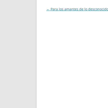
Navegación
←
Para los amantes de lo desconocid
de
entradas