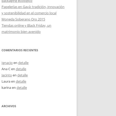
packaging ecológico
Papelerías en Gavà: tradición, innovación
y sostenibilidad en el comercio local
Moneda Soberano Oro 2015
Tiendas online y Black Friday, un
matrimonio bien avenido
COMENTARIOS RECIENTES
Ignacio
en
detalle
Ana C
en
detalle
Jacinto
en
detalle
Laura
en
detalle
karina
en
detalle
ARCHIVOS