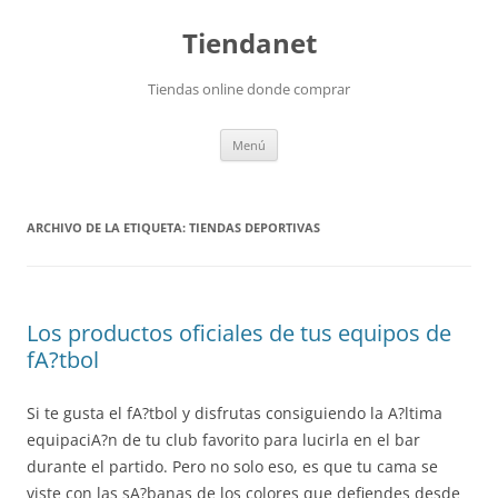
Saltar
al
Tiendanet
contenido
Tiendas online donde comprar
Menú
ARCHIVO DE LA ETIQUETA:
TIENDAS DEPORTIVAS
Los productos oficiales de tus equipos de
fA?tbol
Si te gusta el fA?tbol y disfrutas consiguiendo la A?ltima
equipaciA?n de tu club favorito para lucirla en el bar
durante el partido. Pero no solo eso, es que tu cama se
viste con las sA?banas de los colores que defiendes desde