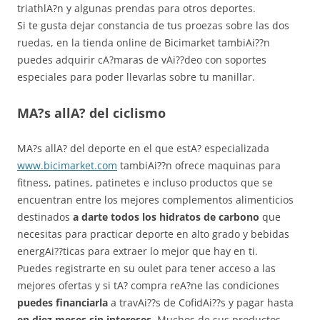
triathlA?n y algunas prendas para otros deportes.
Si te gusta dejar constancia de tus proezas sobre las dos
ruedas, en la tienda online de Bicimarket tambiAi??n
puedes adquirir cA?maras de vAi??deo con soportes
especiales para poder llevarlas sobre tu manillar.
MA?s allA? del ciclismo
MA?s allA? del deporte en el que estA? especializada
www.bicimarket.com
tambiAi??n ofrece maquinas para
fitness, patines, patinetes e incluso productos que se
encuentran entre los mejores complementos alimenticios
destinados
a darte todos los hidratos de carbono
que
necesitas para practicar deporte en alto grado y bebidas
energAi??ticas para extraer lo mejor que hay en ti.
Puedes registrarte en su oulet para tener acceso a las
mejores ofertas y si tA? compra reA?ne las condiciones
puedes financiarla
a travAi??s de CofidAi??s y pagar hasta
en diez meses sin intereses
. Muchos de sus productos