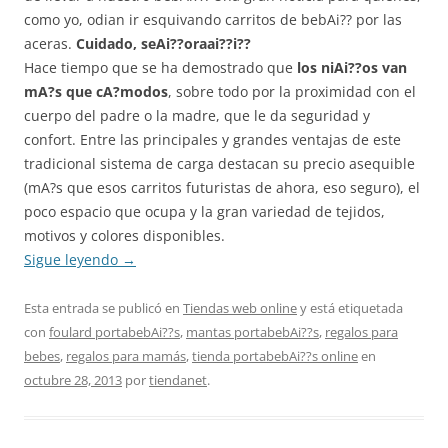
como yo, odian ir esquivando carritos de bebAi?? por las
aceras.
Cuidado, seAi??oraai??i??
Hace tiempo que se ha demostrado que
los niAi??os van
mA?s que cA?modos
, sobre todo por la proximidad con el
cuerpo del padre o la madre, que le da seguridad y
confort. Entre las principales y grandes ventajas de este
tradicional sistema de carga destacan su precio asequible
(mA?s que esos carritos futuristas de ahora, eso seguro), el
poco espacio que ocupa y la gran variedad de tejidos,
motivos y colores disponibles.
Sigue leyendo
→
Esta entrada se publicó en
Tiendas web online
y está etiquetada
con
foulard portabebAi??s
,
mantas portabebAi??s
,
regalos para
bebes
,
regalos para mamás
,
tienda portabebAi??s online
en
octubre 28, 2013
por
tiendanet
.