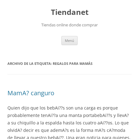
Saltar
al
Tiendanet
contenido
Tiendas online donde comprar
Menú
ARCHIVO DE LA ETIQUETA:
REGALOS PARA MAMÁS
MamA? canguro
Quien dijo que los bebAi??s son una carga es porque
probablemente tenAi??a una manta portabebAi??s y llevA?
a su chiquillo a la espalda hasta los cuatro aAi??os. Lo que
olvidA? decir es que ademA?s es la forma mA?s cA?moda
de llevar a nuestro bebAi??. Una gran noticia para quienes,