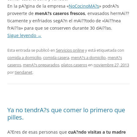
En la pA?gina de la empresa «
NoCocinoMA?s
» podrA?s
proveerte de
menA?s caseros frescos
, envasados hermAi??
ticamente y enfriados segA?n el mAi??todo de «lAi??nea
frAi??a» para que se conserven durante 30 dAi??as.
Sigue leyendo
→
Esta entrada se publicó en
Servicios online
y está etiquetada con
comida a domicilio
,
comida casera
,
menA?s a domicilio
,
menA?s
caseros
,
menA?s preparados
,
platos caseros
en
noviembre 27, 2013
por
tiendanet
.
Ya no tendrA?s que comer lo primero que
pilles.
A?Eres de esas personas que
cuA?ndo visitas a tu madre