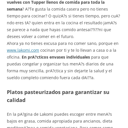
vuelves con Tupper llenos de comida para toda la
semana
? A?Te gusta la comida casera pero no tienes
tiempo para cocinar? O quizA?s si tienes tiempo, pero cuA?
ndo eres tA? quien entra en la cocina el resultado jamA?s
se parece a nada que hayas comido antesai??i??ni que
desees volver a comer en el futuro.
Ahora ya no tienes excusa para no comer sano, porque en
www.lakomi.com
cocinan por ti y te lo llevan a casa o a la
oficina.
En prA?cticos envases individuales
para que
puedas congelar y organizar tus menA?s diarios de una
forma muy sencilla, prA?ctica y sin dejarte la salud y el
sueldo completo comiendo fuera cada dAi??a.
Platos pasteurizados para garantizar su
calidad
En la pA?gina de Lakomi puedes escoger entre menA?s
bajos en grasa, comida apropiada para ancianos, dieta
mediterrA?nea o comida vegetariana. Para comer como