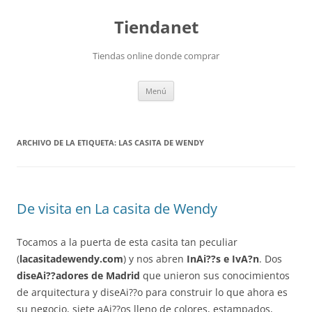
Saltar
al
Tiendanet
contenido
Tiendas online donde comprar
Menú
ARCHIVO DE LA ETIQUETA:
LAS CASITA DE WENDY
De visita en La casita de Wendy
Tocamos a la puerta de esta casita tan peculiar
(
lacasitadewendy.com
) y nos abren
InAi??s e IvA?n
. Dos
diseAi??adores de Madrid
que unieron sus conocimientos
de arquitectura y diseAi??o para construir lo que ahora es
su negocio, siete aAi??os lleno de colores, estampados,