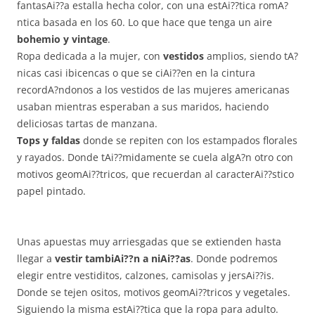
fantasAi??a estalla hecha color, con una estAi??tica romA?
ntica basada en los 60. Lo que hace que tenga un aire
bohemio y vintage
.
Ropa dedicada a la mujer, con
vestidos
amplios, siendo tA?
nicas casi ibicencas o que se ciAi??en en la cintura
recordA?ndonos a los vestidos de las mujeres americanas
usaban mientras esperaban a sus maridos, haciendo
deliciosas tartas de manzana.
Tops y faldas
donde se repiten con los estampados florales
y rayados. Donde tAi??midamente se cuela algA?n otro con
motivos geomAi??tricos, que recuerdan al caracterAi??stico
papel pintado.
Unas apuestas muy arriesgadas que se extienden hasta
llegar a
vestir tambiAi??n a niAi??as
. Donde podremos
elegir entre vestiditos, calzones, camisolas y jersAi??is.
Donde se tejen ositos, motivos geomAi??tricos y vegetales.
Siguiendo la misma estAi??tica que la ropa para adulto.