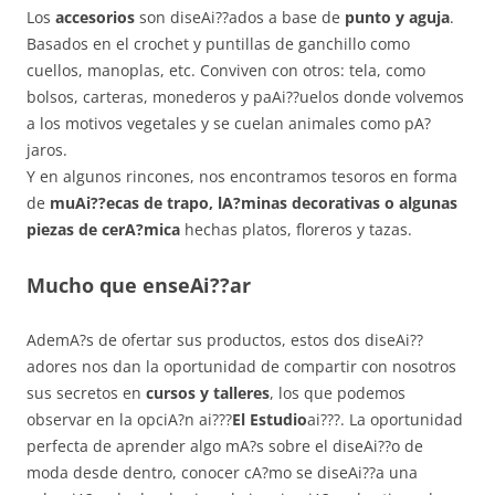
Los
accesorios
son diseAi??ados a base de
punto y aguja
.
Basados en el crochet y puntillas de ganchillo como
cuellos, manoplas, etc. Conviven con otros: tela, como
bolsos, carteras, monederos y paAi??uelos donde volvemos
a los motivos vegetales y se cuelan animales como pA?
jaros.
Y en algunos rincones, nos encontramos tesoros en forma
de
muAi??ecas de trapo, lA?minas decorativas o algunas
piezas de cerA?mica
hechas platos, floreros y tazas.
Mucho que enseAi??ar
AdemA?s de ofertar sus productos, estos dos diseAi??
adores nos dan la oportunidad de compartir con nosotros
sus secretos en
cursos y talleres
, los que podemos
observar en la opciA?n ai???
El Estudio
ai???. La oportunidad
perfecta de aprender algo mA?s sobre el diseAi??o de
moda desde dentro, conocer cA?mo se diseAi??a una