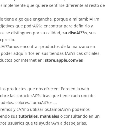
 simplemente que quiere sentirse diferente al resto de
e tiene algo que engancha, porque a mi tambiAi??n
etivos que podrAi??a encontrar para definirlo y
os se distinguen por su calidad,
su diseAi??o
, sus
 precio.
odAi??amos encontrar productos de la manzana en
 poder adquirirlos en sus tiendas fAi??sicas oficiales,
uctos por Internet en:
store.apple.com/es
n los productos que nos ofrecen. Pero en la web
bre las caracterAi??sticas que tiene cada uno de
modelos, colores, tamaAi??os….
eremos y cA?mo utilizarlos,tambiAi??n podemos
viendo sus
tutoriales, manuales
o consultando en un
tros usuarios que te ayudarA?n a despejarlas.