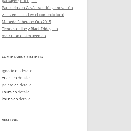
packaging ecológico
Papelerías en Gavà: tradición, innovación
y sostenibilidad en el comercio local
Moneda Soberano Oro 2015
Tiendas online y Black Friday, un
matrimonio bien avenido
COMENTARIOS RECIENTES
Ignacio
en
detalle
Ana C
en
detalle
Jacinto
en
detalle
Laura
en
detalle
karina
en
detalle
ARCHIVOS