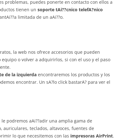
nes problemas, puedes ponerte en contacto con ellos a
roductos tienen un
soporte tAi??cnico telefA?nico
ntAi??a limitada de un aAi??o.
ratos, la web nos ofrece accesorios que pueden
equipo o volver a adquirirlos, si con el uso y el paso
ente.
te de la izquierda
encontraremos los productos y los
mos encontrar. Un sA?lo click bastarA? para ver el
d, le podremos aAi??adir una amplia gama de
, auriculares, teclados, altavoces, fuentes de
rimir lo que necesitemos con las
impresoras AirPrint
.