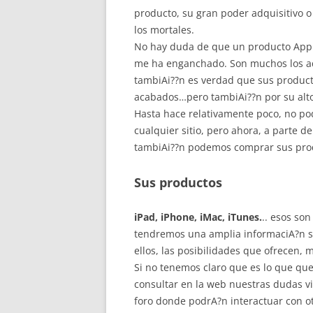
producto, su gran poder adquisitivo o
los mortales.
No hay duda de que un producto Appl
me ha enganchado. Son muchos los adj
tambiAi??n es verdad que sus product
acabados…pero tambiAi??n por su alto
Hasta hace relativamente poco, no p
cualquier sitio, pero ahora, a parte de
tambiAi??n podemos comprar sus prod
Sus productos
iPad, iPhone, iMac, iTunes.
.. esos so
tendremos una amplia informaciA?n so
ellos, las posibilidades que ofrecen, 
Si no tenemos claro que es lo que qu
consultar en la web nuestras dudas 
foro donde podrA?n interactuar con o