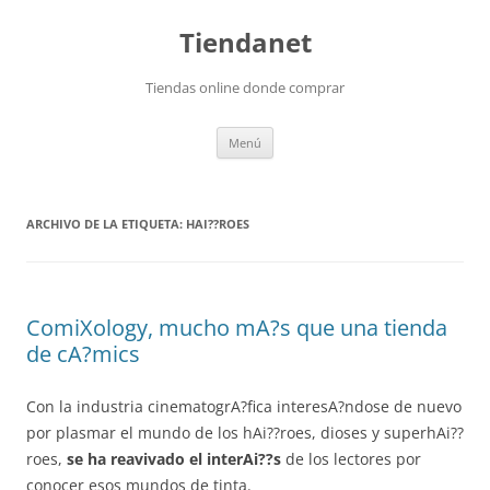
Saltar
al
Tiendanet
contenido
Tiendas online donde comprar
Menú
ARCHIVO DE LA ETIQUETA:
HAI??ROES
ComiXology, mucho mA?s que una tienda
de cA?mics
Con la industria cinematogrA?fica interesA?ndose de nuevo
por plasmar el mundo de los hAi??roes, dioses y superhAi??
roes,
se ha reavivado el interAi??s
de los lectores por
conocer esos mundos de tinta.