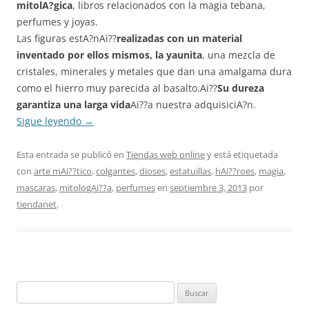
mitolA?gica
, libros relacionados con la magia tebana,
perfumes y joyas.
Las figuras estA?nAi??
realizadas con un material
inventado por ellos mismos, la yaunita
, una mezcla de
cristales, minerales y metales que dan una amalgama dura
como el hierro muy parecida al basalto.Ai??
Su dureza
garantiza una larga vida
Ai??a nuestra adquisiciA?n.
Sigue leyendo
→
Esta entrada se publicó en
Tiendas web online
y está etiquetada
con
arte mAi??tico
,
colgantes
,
dioses
,
estatuillas
,
hAi??roes
,
magia
,
mascaras
,
mitologAi??a
,
perfumes
en
septiembre 3, 2013
por
tiendanet
.
Buscar: