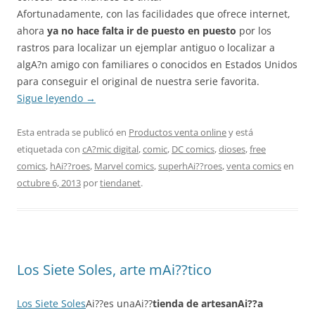
Afortunadamente, con las facilidades que ofrece internet,
ahora
ya no hace falta ir de puesto en puesto
por los
rastros para localizar un ejemplar antiguo o localizar a
algA?n amigo con familiares o conocidos en Estados Unidos
para conseguir el original de nuestra serie favorita.
Sigue leyendo
→
Esta entrada se publicó en
Productos venta online
y está
etiquetada con
cA?mic digital
,
comic
,
DC comics
,
dioses
,
free
comics
,
hAi??roes
,
Marvel comics
,
superhAi??roes
,
venta comics
en
octubre 6, 2013
por
tiendanet
.
Los Siete Soles, arte mAi??tico
Los Siete Soles
Ai??es unaAi??
tienda de artesanAi??a