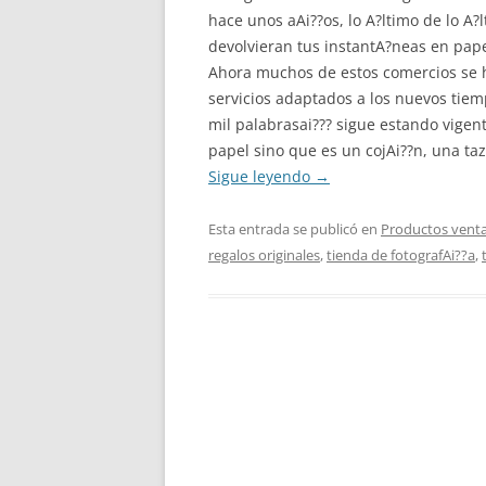
hace unos aAi??os, lo A?ltimo de lo A?
devolvieran tus instantA?neas en pap
Ahora muchos de estos comercios se ha
servicios adaptados a los nuevos tie
mil palabrasai??? sigue estando vigen
papel sino que es un cojAi??n, una taz
Sigue leyendo
→
Esta entrada se publicó en
Productos venta
regalos originales
,
tienda de fotografAi??a
,