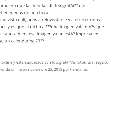
ltimo era que las tiendas de fotografAi??a te
el en menos de una hora.
n visto obligados a reinventarse y a ofrecer unos
mpos y es que el dicho ai???una imagen vale mA?s que
te; ahora bien, esa imagen ya no estA? impresa en
a, un calendarioai??i??
 online
y está etiquetada con
fotografAi??a
,
fotomural
,
regalo
,
tienda online
en
noviembre 23, 2013
por
tiendanet
.