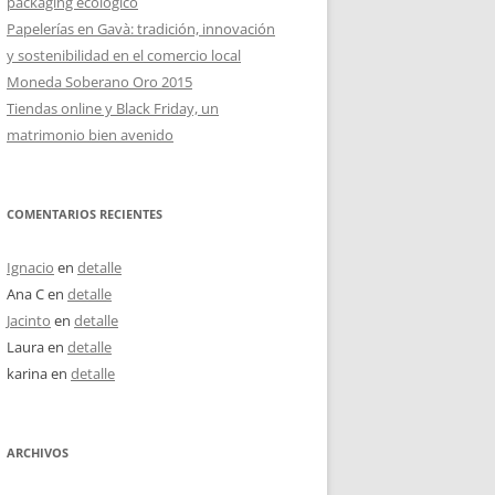
packaging ecológico
Papelerías en Gavà: tradición, innovación
y sostenibilidad en el comercio local
Moneda Soberano Oro 2015
Tiendas online y Black Friday, un
matrimonio bien avenido
COMENTARIOS RECIENTES
Ignacio
en
detalle
Ana C
en
detalle
Jacinto
en
detalle
Laura
en
detalle
karina
en
detalle
ARCHIVOS