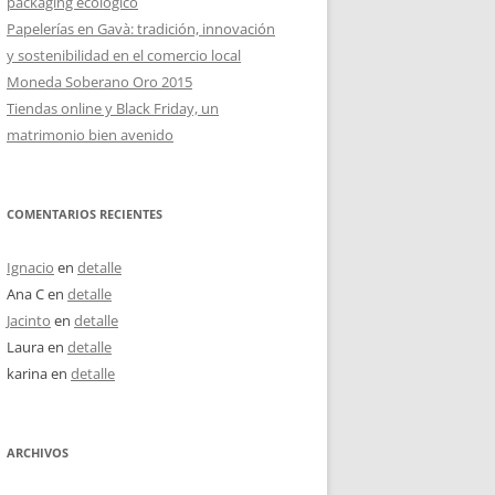
packaging ecológico
Papelerías en Gavà: tradición, innovación
y sostenibilidad en el comercio local
Moneda Soberano Oro 2015
Tiendas online y Black Friday, un
matrimonio bien avenido
COMENTARIOS RECIENTES
Ignacio
en
detalle
Ana C
en
detalle
Jacinto
en
detalle
Laura
en
detalle
karina
en
detalle
ARCHIVOS