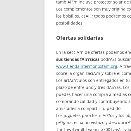
tambiAi??n incluye protector solar de f
Los complementos son muy originales
los bolsillos, asAi?? todos podremos 
posibilidades.
Ofertas solidarias
En la secciA?n de ofertas podemos en
sus tiendas fAi??sicas
podrA?s buscar 
www.tiendaintermonoxfam.org
. A tr
sobre la organizaciA?n y sobre el come
Los artAi??culos son entregados en tu
plazo de entre uno y tres dAi??as. Lo
puedes hacer una compra a medias con
comprando calidad y contribuyendo a 
amistades a compartir tu pedido.
Los juguetes para los niAi??os y los o
pA?gina, echa un vistazo y descubrir
|nc|nw)|wmlb|wonu|x700|yas\-|your|ze