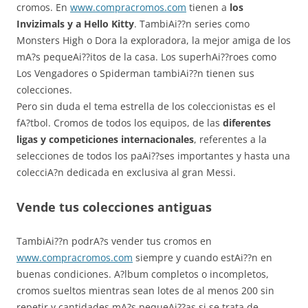
cromos. En
www.compracromos.com
tienen a
los
Invizimals y a Hello Kitty
. TambiAi??n series como
Monsters High o Dora la exploradora, la mejor amiga de los
mA?s pequeAi??itos de la casa. Los superhAi??roes como
Los Vengadores o Spiderman tambiAi??n tienen sus
colecciones.
Pero sin duda el tema estrella de los coleccionistas es el
fA?tbol. Cromos de todos los equipos, de las
diferentes
ligas y competiciones internacionales
, referentes a la
selecciones de todos los paAi??ses importantes y hasta una
colecciA?n dedicada en exclusiva al gran Messi.
Vende tus colecciones antiguas
TambiAi??n podrA?s vender tus cromos en
www.compracromos.com
siempre y cuando estAi??n en
buenas condiciones. A?lbum completos o incompletos,
cromos sueltos mientras sean lotes de al menos 200 sin
repetir y cantidades mA?s pequeAi??as si se trata de