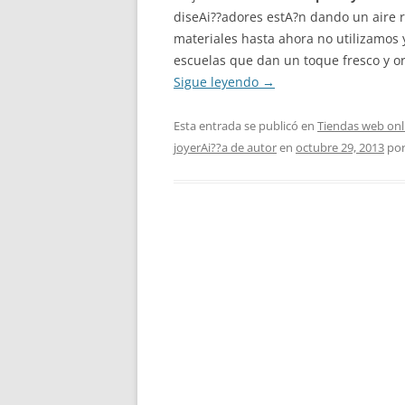
diseAi??adores estA?n dando un aire r
materiales hasta ahora no utilizamos 
escuelas que dan un toque fresco y ori
Sigue leyendo
→
Esta entrada se publicó en
Tiendas web onl
joyerAi??a de autor
en
octubre 29, 2013
po