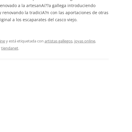
enovado a la artesanAi??a gallega introduciendo
y renovando la tradiciA?n con las aportaciones de otras
ginal a los escaparates del casco viejo.
ine
y está etiquetada con
artistas gallegos
,
joyas online
,
r
tiendanet
.