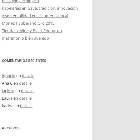
packaging ecológico
Papelerías en Gavà: tradición, innovación
y sostenibilidad en el comercio local
Moneda Soberano Oro 2015
Tiendas online y Black Friday, un
matrimonio bien avenido
COMENTARIOS RECIENTES
Ignacio
en
detalle
Ana C
en
detalle
Jacinto
en
detalle
Laura
en
detalle
karina
en
detalle
ARCHIVOS