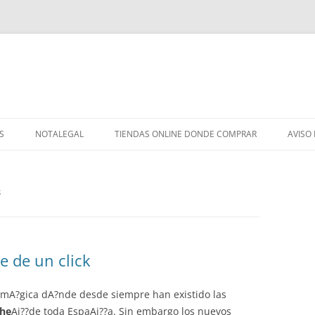
S
NOTALEGAL
TIENDAS ONLINE DONDE COMPRAR
AVISO
S
ce de un click
 mA?gica dA?nde desde siempre han existido las
che
Ai??de toda EspaAi??a. Sin embargo los nuevos