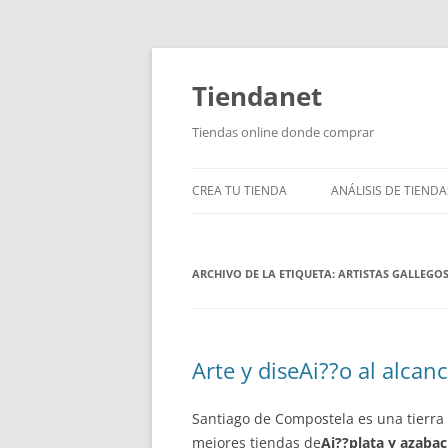
Saltar
al
contenido
Tiendanet
Tiendas online donde comprar
CREA TU TIENDA
ANÁLISIS DE TIENDA
ARCHIVO DE LA ETIQUETA:
ARTISTAS GALLEGO
Arte y diseAi??o al alcan
Santiago de Compostela es una tierra
mejores tiendas de
Ai??plata y azaba