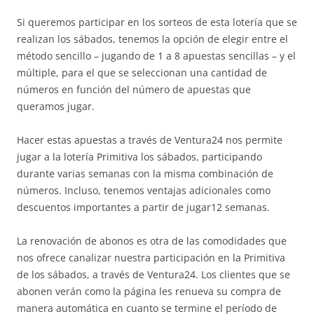
Si queremos participar en los sorteos de esta lotería que se
realizan los sábados, tenemos la opción de elegir entre el
método sencillo – jugando de 1 a 8 apuestas sencillas – y el
múltiple, para el que se seleccionan una cantidad de
números en función del número de apuestas que
queramos jugar.
Hacer estas apuestas a través de Ventura24 nos permite
jugar a la lotería Primitiva los sábados, participando
durante varias semanas con la misma combinación de
números. Incluso, tenemos ventajas adicionales como
descuentos importantes a partir de jugar12 semanas.
La renovación de abonos es otra de las comodidades que
nos ofrece canalizar nuestra participación en la Primitiva
de los sábados, a través de Ventura24. Los clientes que se
abonen verán como la página les renueva su compra de
manera automática en cuanto se termine el período de