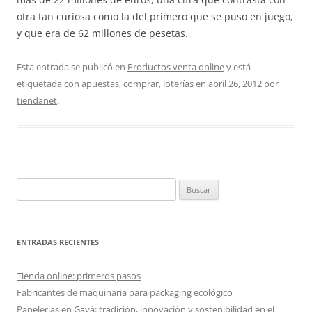
otra tan curiosa como la del primero que se puso en juego,
y que era de 62 millones de pesetas.
Esta entrada se publicó en
Productos venta online
y está
etiquetada con
apuestas
,
comprar
,
loterías
en
abril 26, 2012
por
tiendanet
.
Buscar:
ENTRADAS RECIENTES
Tienda online: primeros pasos
Fabricantes de maquinaria para packaging ecológico
Papelerías en Gavà: tradición, innovación y sostenibilidad en el