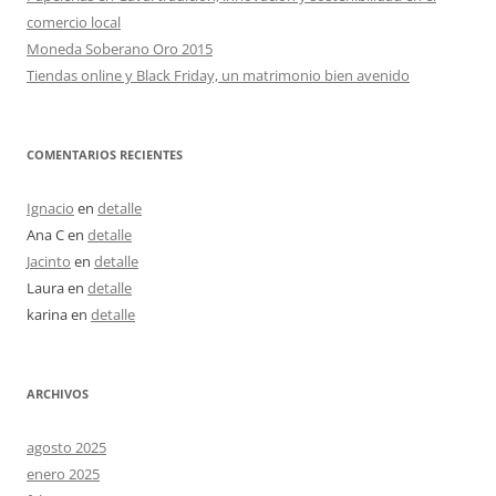
comercio local
Moneda Soberano Oro 2015
Tiendas online y Black Friday, un matrimonio bien avenido
COMENTARIOS RECIENTES
Ignacio
en
detalle
Ana C
en
detalle
Jacinto
en
detalle
Laura
en
detalle
karina
en
detalle
ARCHIVOS
agosto 2025
enero 2025