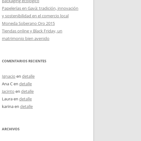
packaging ecológico
Papelerías en Gavà: tradición, innovación
y sostenibilidad en el comercio local
Moneda Soberano Oro 2015
Tiendas online y Black Friday, un
matrimonio bien avenido
COMENTARIOS RECIENTES
Ignacio
en
detalle
Ana C
en
detalle
Jacinto
en
detalle
Laura
en
detalle
karina
en
detalle
ARCHIVOS