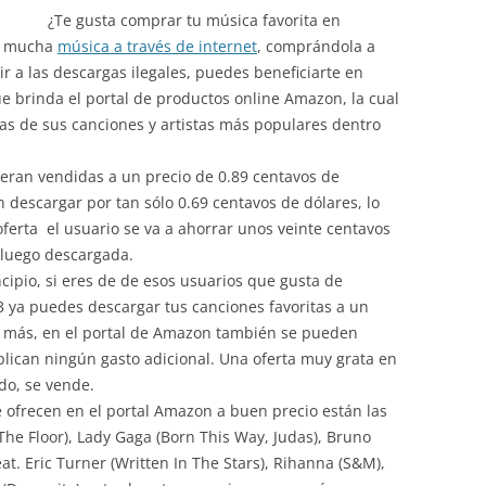
¿Te gusta comprar tu música favorita en
es mucha
música a través de internet
, comprándola a
r a las descargas ilegales, puedes beneficiarte en
e brinda el portal de productos online Amazon, la cual
as de sus canciones y artistas más populares dentro
 eran vendidas a un precio de 0.89 centavos de
 descargar por tan sólo 0.69 centavos de dólares, lo
ferta el usuario se va a ahorrar unos veinte centavos
 luego descargada.
cipio, si eres de de esos usuarios que gusta de
3 ya puedes descargar tus canciones favoritas a un
go más, en el portal de Amazon también se pueden
lican ningún gasto adicional. Una oferta muy grata en
odo, se vende.
e ofrecen en el portal Amazon a buen precio están las
 The Floor), Lady Gaga (Born This Way, Judas), Bruno
t. Eric Turner (Written In The Stars), Rihanna (S&M),