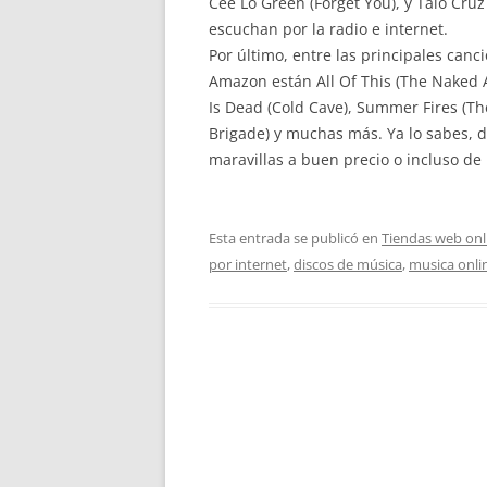
Cee Lo Green (Forget You), y Taio Cru
escuchan por la radio e internet.
Por último, entre las principales can
Amazon están All Of This (The Naked 
Is Dead (Cold Cave), Summer Fires (Th
Brigade) y muchas más. Ya lo sabes, d
maravillas a buen precio o incluso de
Esta entrada se publicó en
Tiendas web onl
por internet
,
discos de música
,
musica onli