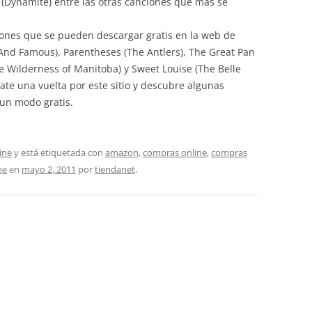
z (Dynamite) entre las otras canciones que más se
ciones que se pueden descargar gratis en la web de
And Famous), Parentheses (The Antlers), The Great Pan
e Wilderness of Manitoba) y Sweet Louise (The Belle
ate una vuelta por este sitio y descubre algunas
 un modo gratis.
ine
y está etiquetada con
amazon
,
compras online
,
compras
ne
en
mayo 2, 2011
por
tiendanet
.