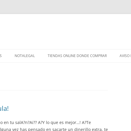
S
NOTALEGAL
TIENDAS ONLINE DONDE COMPRAR
AVISO
la!
o en tu salA?n?Ai?? A?Y lo que es mejor…! A?Te
lguna vez has pensado en sacarte un dinerillo extra, te