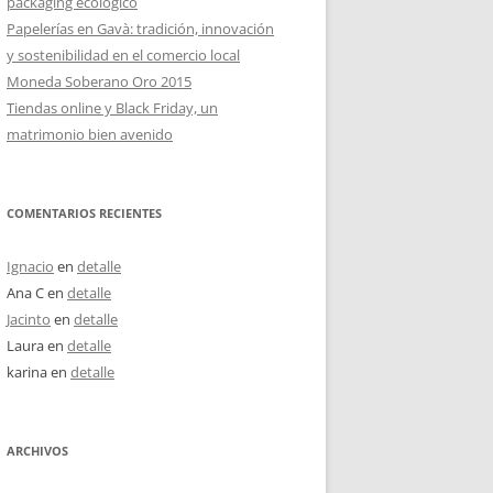
packaging ecológico
Papelerías en Gavà: tradición, innovación
y sostenibilidad en el comercio local
Moneda Soberano Oro 2015
Tiendas online y Black Friday, un
matrimonio bien avenido
COMENTARIOS RECIENTES
Ignacio
en
detalle
Ana C
en
detalle
Jacinto
en
detalle
Laura
en
detalle
karina
en
detalle
ARCHIVOS