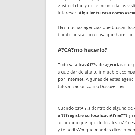
gusta el cine y no te incomoda las vis
interesar:
Alquilar tu casa como escen
Hay muchas agencias que buscan local
barato buscar una casa que hacer un
A?CA?mo hacerlo?
Todo va
a travAi??s de agencias
que p
s que dar de alta tu inmueble acompaA
por Internet.
Algunas de estas agenci
tulocalizacion.com o Discoveri.es .
Cuando estAi??s dentro de alguna de 
ai???registre su localizaciA?nai???
y r
aclarando que tipo de localizaciA?n e
y te pedirA?n que mandes directamente