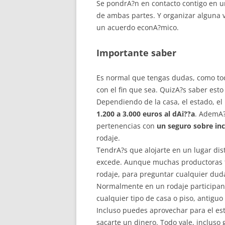
Se pondrA?n en contacto contigo en un
de ambas partes. Y organizar alguna vi
un acuerdo econA?mico.
Importante saber
Es normal que tengas dudas, como tod
con el fin que sea. QuizA?s saber est
Dependiendo de la casa, el estado, el
1.200 a 3.000 euros al dAi??a
. AdemA?
pertenencias con
un seguro sobre in
rodaje.
TendrA?s que alojarte en un lugar dist
excede. Aunque muchas productoras t
rodaje, para preguntar cualquier du
Normalmente en un rodaje participan
cualquier tipo de casa o piso, antiguo
Incluso puedes aprovechar para el es
sacarte un dinero. Todo vale, incluso g