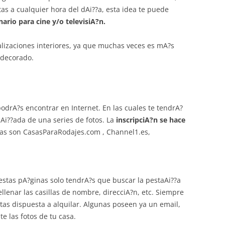
itas a cualquier hora del dAi??a, esta idea te puede
ario para cine y/o televisiA?n.
izaciones interiores, ya que muchas veces es mA?s
 decorado.
odrA?s encontrar
en Internet. En las cuales te tendrA?
i??ada de una series de fotos. La
inscripciA?n se hace
as son CasasParaRodajes.com , Channel1.es,
estas pA?ginas solo tendrA?s que buscar la pestaAi??a
ellenar las casillas de nombre, direcciA?n, etc. Siempre
stas dispuesta a alquilar. Algunas poseen ya un email,
 las fotos de tu casa.