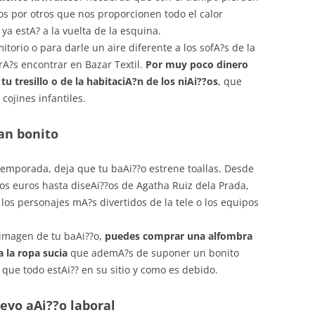
los por otros que nos proporcionen todo el calor
ya estA? a la vuelta de la esquina.
torio o para darle un aire diferente a los sofA?s de la
rA?s encontrar en Bazar Textil.
Por muy poco dinero
 tresillo o de la habitaciA?n de los niAi??os
, que
cojines infantiles.
tan bonito
emporada, deja que tu baAi??o estrene toallas. Desde
os euros hasta diseAi??os de Agatha Ruiz dela Prada,
e los personajes mA?s divertidos de la tele o los equipos
a imagen de tu baAi??o,
puedes comprar una alfombra
 la ropa sucia
que ademA?s de suponer un bonito
 que todo estAi?? en su sitio y como es debido.
evo aAi??o laboral