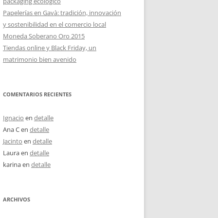
packaging ecológico
Papelerías en Gavà: tradición, innovación
y sostenibilidad en el comercio local
Moneda Soberano Oro 2015
Tiendas online y Black Friday, un
matrimonio bien avenido
COMENTARIOS RECIENTES
Ignacio
en
detalle
Ana C
en
detalle
Jacinto
en
detalle
Laura
en
detalle
karina
en
detalle
ARCHIVOS