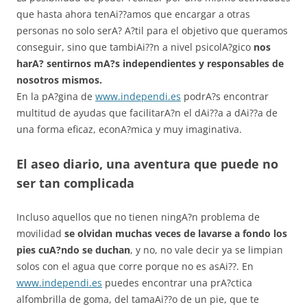
que hasta ahora tenAi??amos que encargar a otras
personas no solo serA? A?til para el objetivo que queramos
conseguir, sino que tambiAi??n a nivel psicolA?gico
nos
harA? sentirnos mA?s independientes y responsables de
nosotros mismos.
En la pA?gina de
www.independi.es
podrA?s encontrar
multitud de ayudas que facilitarA?n el dAi??a a dAi??a de
una forma eficaz, econA?mica y muy imaginativa.
El aseo diario, una aventura que puede no
ser tan complicada
Incluso aquellos que no tienen ningA?n problema de
movilidad
se olvidan muchas veces de lavarse a fondo los
pies cuA?ndo se duchan
, y no, no vale decir ya se limpian
solos con el agua que corre porque no es asAi??. En
www.independi.es
puedes encontrar una prA?ctica
alfombrilla de goma, del tamaAi??o de un pie, que te