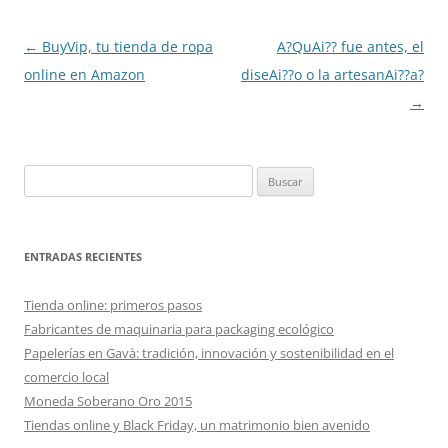
Navegación
←
BuyVip, tu tienda de ropa
A?QuAi?? fue antes, el
de
online en Amazon
diseAi??o o la artesanAi??a?
entradas
→
Buscar:
ENTRADAS RECIENTES
Tienda online: primeros pasos
Fabricantes de maquinaria para packaging ecológico
Papelerías en Gavà: tradición, innovación y sostenibilidad en el
comercio local
Moneda Soberano Oro 2015
Tiendas online y Black Friday, un matrimonio bien avenido