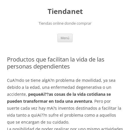
Saltar
al
Tiendanet
contenido
Tiendas online donde comprar
Menú
Productos que facilitan la vida de las
personas dependientes
CuA?ndo se tiene algA?n problema de movilidad, ya sea
debido a la edad, una enfermedad degenerativa o un
accidente,
pequeAi??as cosas de la vida cotidiana se
pueden transformar en toda una aventura
. Pero por
suerte cada vez hay mA?s inventos destinados a facilitar la
vida tanto a quiAi??n sufre el problema como a aquellos
que se encargan de su cuidado.
La posibilidad de poder realizar por uno mismo actividades