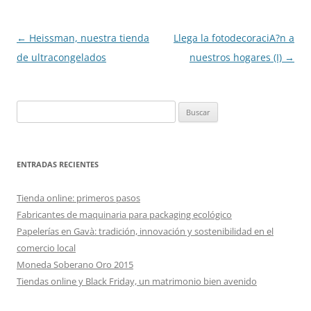
Navegación
←
Heissman, nuestra tienda
Llega la fotodecoraciA?n a
de
de ultracongelados
nuestros hogares (I)
→
entradas
Buscar:
ENTRADAS RECIENTES
Tienda online: primeros pasos
Fabricantes de maquinaria para packaging ecológico
Papelerías en Gavà: tradición, innovación y sostenibilidad en el
comercio local
Moneda Soberano Oro 2015
Tiendas online y Black Friday, un matrimonio bien avenido