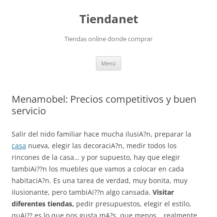
Saltar
al
Tiendanet
contenido
Tiendas online donde comprar
Menú
Menamobel: Precios competitivos y buen
servicio
Salir del nido familiar hace mucha ilusiA?n, preparar la
casa
nueva, elegir las decoraciA?n, medir todos los
rincones de la casa… y por supuesto, hay que elegir
tambiAi??n los muebles que vamos a colocar en cada
habitaciA?n. Es una tarea de verdad, muy bonita, muy
ilusionante, pero tambiAi??n algo cansada.
Visitar
diferentes tiendas,
pedir presupuestos, elegir el estilo,
quAi?? es lo que nos gusta mA?s, que menos… realmente