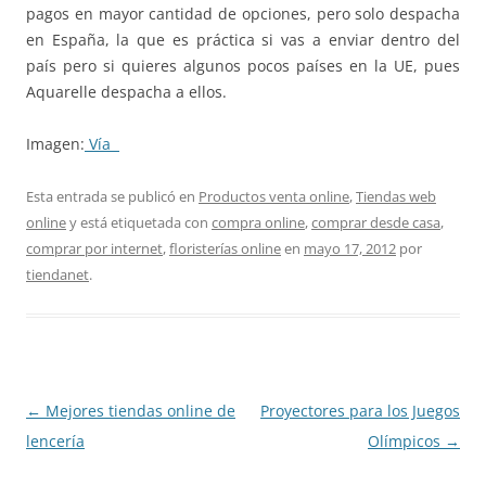
pagos en mayor cantidad de opciones, pero solo despacha
en España, la que es práctica si vas a enviar dentro del
país pero si quieres algunos pocos países en la UE, pues
Aquarelle despacha a ellos.
Imagen:
Vía
Esta entrada se publicó en
Productos venta online
,
Tiendas web
online
y está etiquetada con
compra online
,
comprar desde casa
,
comprar por internet
,
floristerías online
en
mayo 17, 2012
por
tiendanet
.
Navegación
←
Mejores tiendas online de
Proyectores para los Juegos
de
lencería
Olímpicos
→
entradas