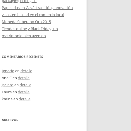
packaging ecológico
Papelerías en Gavà: tradición, innovación
y sostenibilidad en el comercio local
Moneda Soberano Oro 2015
Tiendas online y Black Friday, un
matrimonio bien avenido
COMENTARIOS RECIENTES
Ignacio
en
detalle
Ana C
en
detalle
Jacinto
en
detalle
Laura
en
detalle
karina
en
detalle
ARCHIVOS