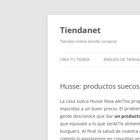
Saltar
al
contenido
Tiendanet
Tiendas online donde comprar
CREA TU TIENDA
ANÁLISIS DE TIENDA
Husse: productos suecos 
La casa sueca Husse lleva aAi??os pr
mascotas a un buen precio. El proble
gente desconoce que dar
un producto
que equivale a lo que serAi??a aliment
burguers. Al final la salud de nuestr
comida lo gastaremos en consultas vet