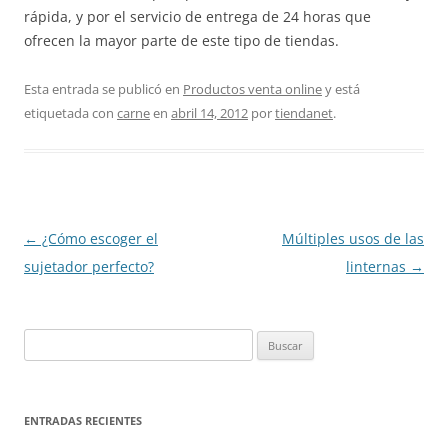
rápida, y por el servicio de entrega de 24 horas que
ofrecen la mayor parte de este tipo de tiendas.
Esta entrada se publicó en
Productos venta online
y está
etiquetada con
carne
en
abril 14, 2012
por
tiendanet
.
Navegación
←
¿Cómo escoger el
Múltiples usos de las
de
sujetador perfecto?
linternas
→
entradas
Buscar:
ENTRADAS RECIENTES