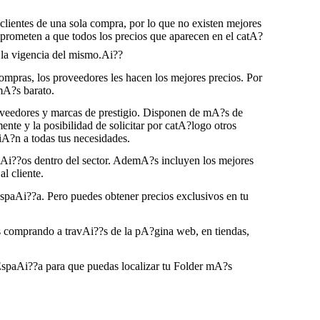
 clientes de una sola compra, por lo que no existen mejores
ometen a que todos los precios que aparecen en el catA?
 la vigencia del mismo.Ai??
pras, los proveedores les hacen los mejores precios. Por
mA?s barato.
oveedores y marcas de prestigio. Disponen de mA?s de
te y la posibilidad de solicitar por catA?logo otros
iA?n a todas tus necesidades.
Ai??os dentro del sector. AdemA?s incluyen los mejores
l cliente.
EspaAi??a. Pero puedes obtener precios exclusivos en tu
as comprando a travAi??s de la pA?gina web, en tiendas,
spaAi??a para que puedas localizar tu Folder mA?s