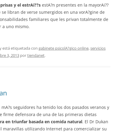
 prisas y el estrAi??s
estA?n presentes en la mayorAi??
e se libran de verse sumergidos en una vorA?gine de
ponsabilidades familiares que les privan totalmente de
r a uno mismo.
y está etiquetada con
gabinete psicolA?gico online
,
servicios
re 3, 2013
por
tiendanet
.
kan
e mA?s seguidores ha tenido los dos pasados veranos y
 firme defensora de una de las primeras dietas
ra en triunfar basada en comida natural
. El Dr Dukan
 maravillas utilizando Internet para comercializar su