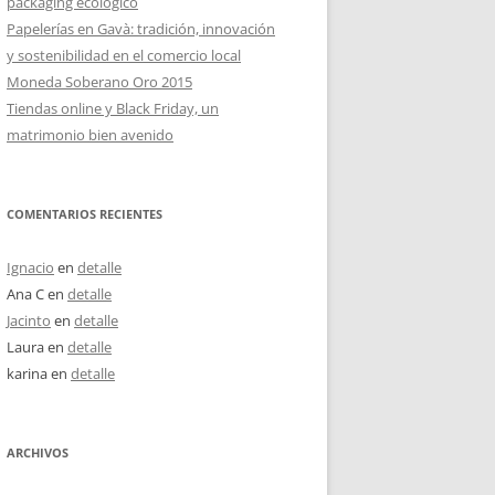
packaging ecológico
Papelerías en Gavà: tradición, innovación
y sostenibilidad en el comercio local
Moneda Soberano Oro 2015
Tiendas online y Black Friday, un
matrimonio bien avenido
COMENTARIOS RECIENTES
Ignacio
en
detalle
Ana C
en
detalle
Jacinto
en
detalle
Laura
en
detalle
karina
en
detalle
ARCHIVOS