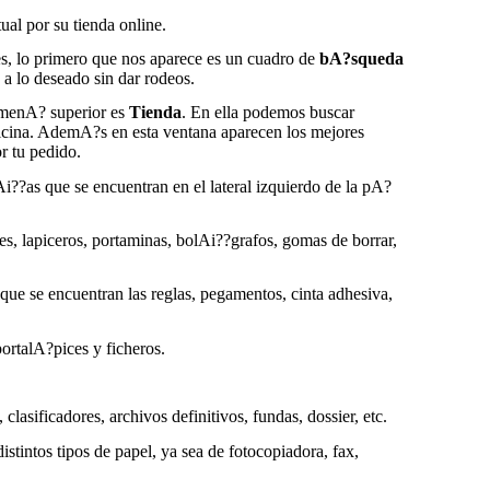
ual por su tienda online.
s, lo primero que nos aparece es un cuadro de
bA?squeda
 a lo deseado sin dar rodeos.
 menA? superior es
Tienda
. En ella podemos buscar
icina. AdemA?s en esta ventana aparecen los mejores
r tu pedido.
i??as que se encuentran en el lateral izquierdo de la pA?
res, lapiceros, portaminas, bolAi??grafos, gomas de borrar,
s que se encuentran las reglas, pegamentos, cinta adhesiva,
portalA?pices y ficheros.
, clasificadores, archivos definitivos, fundas, dossier, etc.
distintos tipos de papel, ya sea de fotocopiadora, fax,