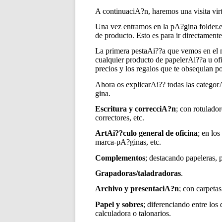
A continuaciA?n, haremos una visita virt
Una vez entramos en la pA?gina folder.e
de producto. Esto es para ir directamente
La primera pestaAi??a que vemos en el
cualquier producto de papelerAi??a u of
precios y los regalos que te obsequian po
Ahora os explicarAi?? todas las categorA
gina.
Escritura y correcciA?n
; con rotulado
correctores, etc.
ArtAi??culo general de oficina
; en lo
marca-pA?ginas, etc.
Complementos
; destacando papeleras, 
Grapadoras/taladradoras
.
Archivo y presentaciA?n
; con carpetas
Papel y sobres
; diferenciando entre los 
calculadora o talonarios.