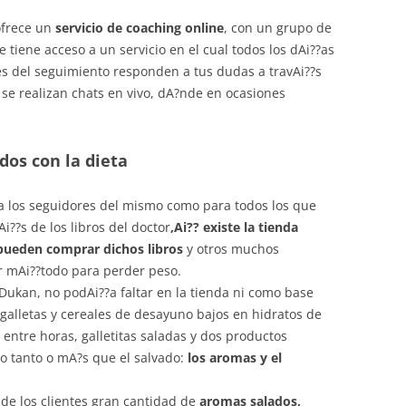
ofrece un
servicio de coaching online
, con un grupo de
e tiene acceso a un servicio en el cual todos los dAi??as
s del seguimiento responden a tus dudas a travAi??s
se realizan chats en vivo, dA?nde en ocasiones
os con la dieta
a los seguidores del mismo como para todos los que
i??s de los libros del doctor
,Ai?? existe la tienda
ueden comprar dichos libros
y otros muchos
r mAi??todo para perder peso.
 Dukan, no podAi??a faltar en la tienda ni como base
alletas y cereales de desayuno bajos en hidratos de
 entre horas, galletitas saladas y dos productos
do tanto o mA?s que el salvado:
los aromas y el
 de los clientes gran cantidad de
aromas salados,