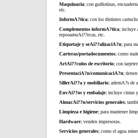
Maquinaria
; con guillotinas, encuaderna
etc.
InformA?tica
; con los distintos cartuch
Complementos informA?tica
; incluye 
reposamuAi??ecas, etc.
Etiquetaje y seAi??alizaciA?n
; para m
Carteras/portadocumentos
; como male
ArtAi??culos de escritorio
; con tarjete
PresentaciA?n/comunicaciA?n
; tienen
SillerAi??a y mobiliario
; ademA?s de ar
EnvAi??os y embalaje
; incluye cintas 
AlmacAi??n/servicios generales
; tamb
Limpieza e higiene
; para mantener limp
Hardware
; venden impresoras.
Servicios generales
; como el agua mine