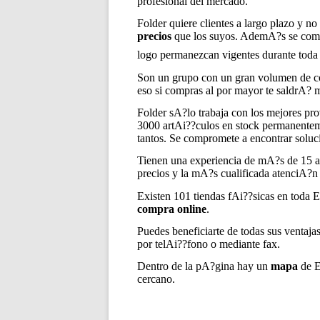
profesional del mercado.
Folder quiere clientes a largo plazo y no
precios
que los suyos. AdemA?s se compr
logo permanezcan vigentes durante toda
Son un grupo con un gran volumen de com
eso si compras al por mayor te saldrA? 
Folder sA?lo trabaja con los mejores pr
3000 artAi??culos en stock permanentemen
tantos. Se compromete a encontrar soluc
Tienen una experiencia de mA?s de 15 a
precios y la mA?s cualificada atenciA?n a
Existen 101 tiendas fAi??sicas en toda 
compra online
.
Puedes beneficiarte de todas sus ventaj
por telAi??fono o mediante fax.
Dentro de la pA?gina hay un
mapa
de E
cercano.