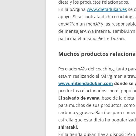
dieta y los productos relacionados.
En la pA?gina
www.dietadukan.es
se 
apoyo. Si se contrata dicho coaching s
envAi??an un menA? y las responsable
de mensajerAi??a interna. TambiAi??n 
participa el mismo Pierre Dukan.
Muchos productos relacionad
Pero ademA?s del coaching, tanto par
estA?n realizando el rAi??gimen a travA
www.mitiendadukan.com
donde se p
productos relacionados con el popula
El salvado de avena
, base de la dieta
para muchos de sus productos, como g
carbono y grasas. Barritas para comer
estrella que esta dieta ha populariza
shirataki.
En la tienda dukan hay a disposiciA?n